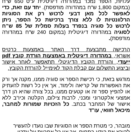
עלויות, הספר נמכר במהדורה דיגיטלית ע"ס 650 ש"ח
(במקום 1,800 ש"ח במהדורה מודפסת).
יחד עם זאת, כדי
לאפשר לכל מאן דבעי לרכוש רק את הסוגיות
הרלוונטיות לו ללא צורך ברכישת כל הספר, ניתן
לרכוש
כל סוגיה בנפרד בעלות סמלית של 85 ש"ח
לסוגיה
במהדורה דיגיטלית
(במקום 240 ש"ח במהדורה
מודפסת)
.
הרכישה מתבצעת דרך האתר באמצעות כרטיס
אשראי,
במהדורה דיגיטלית באמצעות הורדת קובץ pdf
ייעודי
,
והורדת הקובץ הדיגיטלי תתאפשר לאחר אישור
וביצוע התשלום עם קבלת הקוד
לאימייל
להורדת הקובץ.
מודגש בזאת, כי רכישת הספר או סוגיה ממנו, מקנה אך ורק
את האפשרות של קריאה ולימוד, אך אין כל רשות להעתיק
או להפיץ ספר זה או קטעים ממנו, בכל צורה שהיא הן דרך
אמצעי אלקטרוני ומכני, לרבות צילום, הקלטה וכיו"ב ללא
אישור של המחבר בכתב.
כל הזכויות שמורות למחבר,
מיכאל חוואי, עו"ד
מובהר, כי מטרת
הספר או הסוגיות שבו נועדו להעשיר