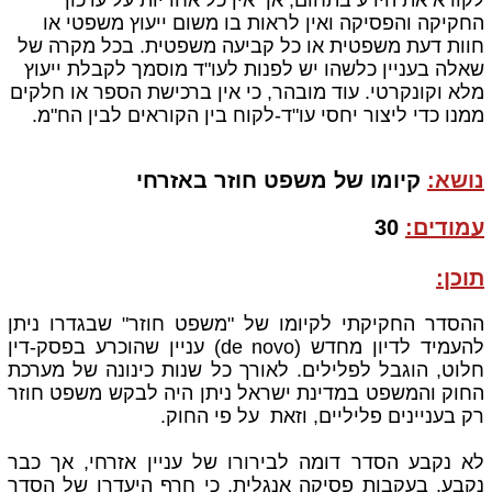
לקורא את הידע בתחום,
אך אין כל אחריות על עדכון
החקיקה והפסיקה ואין
לראות בו משום ייעוץ משפטי או
חוות דעת משפטית או כל קביעה משפטית. בכל מקרה של
שאלה בעניין כלשהו יש לפנות לעו"ד מוסמך לקבלת ייעוץ
מלא וקונקרטי. עוד מובהר, כי אין ברכישת הספר או חלקים
ממנו כדי ליצור יחסי עו"ד-לקוח בין הקוראים לבין הח"מ.
נושא:
קיומו של משפט חוזר באזרחי
עמודים:
30
תוכן:
ההסדר החקיקתי לקיומו של "משפט חוזר" שבגדרו ניתן
להעמיד לדיון מחדש (
de novo
) עניין שהוכרע בפסק-דין
חלוט, הוגבל לפלילים. לאורך כל שנות כינונה של מערכת
החוק והמשפט במדינת ישראל ניתן היה לבקש משפט חוזר
רק בעניינים פליליים, וזאת על פי החוק.
לא נקבע הסדר דומה לבירורו של עניין אזרחי, אך כבר
נקבע, בעקבות פסיקה אנגלית, כי חרף היעדרו של הסדר