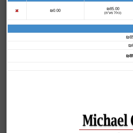
₪85.00
₪0.00
(
כולל מע"מ
)
₪85
₪0
₪85