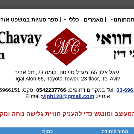
|
|
תמחותנו
מאמרים - כללי
ספר סוגיות במשפט אזרח
יגאל אלון 65, מגדל טויוטה, קומה 23, תל-אביב
Igal Alon 65, Toyota Tower, 23 floor, Tel Aviv
03-696
Tel:
במקרים דחופים:
0542237766
פקס: 03-6966151
אימייל:E-mail:
gmail.com
viph120@
וצב ומונגש כדי להעניק חוויית גלישה נוחה ומקצ
מחיר ליחידה
כמות