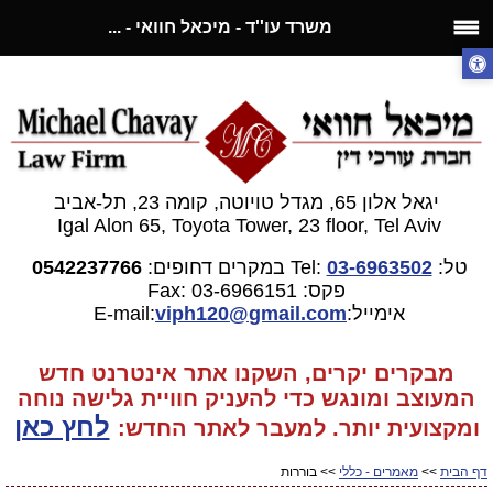
משרד עו''ד - מיכאל חוואי - ...
יגאל אלון 65, מגדל טויוטה, קומה 23, תל-אביב
Igal Alon 65, Toyota Tower, 23 floor, Tel Aviv
טל:
03-6963502
Tel:
במקרים דחופים:
0542237766
פקס: 03-6966151
Fax:
אימייל:E-mail:
gmail.com
viph120@
מבקרים יקרים, השקנו אתר אינטרנט חדש
המעוצב ומונגש כדי להעניק חוויית גלישה נוחה
לחץ כאן
ומקצועית יותר. למעבר
לאתר החדש:
דף הבית
>>
מאמרים - כללי
>> בוררות