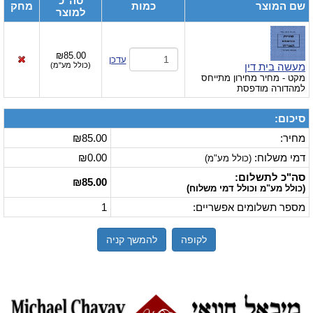
סה"כ
שם המוצר
כמות
מחק
למוצר
₪85.00
עדכן
מעשה בית דין
(
כולל מע"מ
)
מקט
- מחיר מחירון מתייחס
למהדורה מודפסת
סיכום:
מחיר:
₪85.00
דמי משלוח:
₪0.00
(כולל מע"מ)
סה"כ לתשלום:
₪85.00
(כולל מע"מ וכולל דמי משלוח)
מספר תשלומים אפשריים:
1
לקופה
להמשך קניה