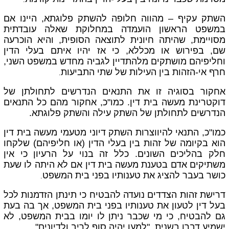
.
השתק עקיף – מהווה חלופה להשתק פלוגתא, היינו אם
במשפט הראשון הועמדה במחלוקת שאלה עובדתית
מסויימת, שהיתה חיונית לתוצאה הסופית, והיא הוכרעה
שם, בפירוש או מכללא, כי אז יהיו איתם בעלי הדין
וחליפיהם מושתקים מלהתדיין לגביה מחדש במשפט השני,
חרף אי-הזהות בין העילות של שתי התביעות
.
אחקור בסוגיה זו את התנאים הנדרשים לתחולתן של
דוקטרינת מעשה בית דין. כמו"כ, אחקור מהם כל התנאים
הנדרשים לתחולתן של השתק עילה והשתק פלוגתא.
כמו"כ, התנאי להיווצרות השתק דיוני מטעמי מעשה בית דין
הוא בקיומה של זהות בין בעלי הדין (או חליפיהם) שלקחו
חלק בהליכים השונים. כלל זה בנוי על הרעיון כי אין
משתיקים אדם בטענת מעשה בית דין אם לא היתה לו שעת
כושר בעבר להציג את טענותיו בפני בית המשפט
.
דרישת זהות הצדדים נועדה להבטיח כי תינתן הזדמנות לכל
בעל דין לטעון את טענותיו בפני בית המשפט, אך בה בעת
גם להבטיח, כי מי שכבר ניתן לו יומו בבית המשפט, לא
ישמיע דברו בשנית, "למען יהיה סוף לריב ולדיונים".