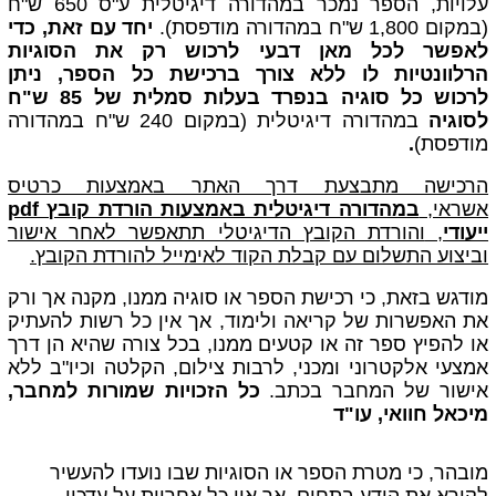
עלויות, הספר נמכר במהדורה דיגיטלית ע"ס 650 ש"ח
(במקום 1,800 ש"ח במהדורה מודפסת).
יחד עם זאת, כדי
לאפשר לכל מאן דבעי לרכוש רק את הסוגיות
הרלוונטיות לו ללא צורך ברכישת כל הספר, ניתן
לרכוש
כל סוגיה בנפרד בעלות סמלית של 85 ש"ח
לסוגיה
במהדורה דיגיטלית
(במקום 240 ש"ח במהדורה
מודפסת)
.
הרכישה מתבצעת דרך האתר באמצעות כרטיס
אשראי,
במהדורה דיגיטלית באמצעות הורדת קובץ pdf
ייעודי
,
והורדת הקובץ הדיגיטלי תתאפשר לאחר אישור
וביצוע התשלום עם קבלת הקוד
לאימייל
להורדת הקובץ.
מודגש בזאת, כי רכישת הספר או סוגיה ממנו, מקנה אך ורק
את האפשרות של קריאה ולימוד, אך אין כל רשות להעתיק
או להפיץ ספר זה או קטעים ממנו, בכל צורה שהיא הן דרך
אמצעי אלקטרוני ומכני, לרבות צילום, הקלטה וכיו"ב ללא
אישור של המחבר בכתב.
כל הזכויות שמורות למחבר,
מיכאל חוואי, עו"ד
מובהר, כי מטרת
הספר או הסוגיות שבו נועדו להעשיר