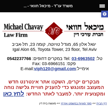
משרד עו''ד - מיכאל חוואי - ...
יגאל אלון 65, מגדל טויוטה, קומה 23, תל-אביב
Igal Alon 65, Toyota Tower, 23 floor, Tel Aviv
טל:
03-6963502
Tel:
במקרים דחופים:
0542237766
פקס: 03-6966151
Fax:
אימייל:E-mail:
gmail.com
viph120@
מבקרים יקרים, השקנו אתר אינטרנט חדש
המעוצב ומונגש כדי להעניק חוויית גלישה נוחה
לחץ כאן
ומקצועית יותר. למעבר
לאתר החדש:
דף הבית
>>
ספר סוגיות במשפט אזרחי
>> מעשה בית דין