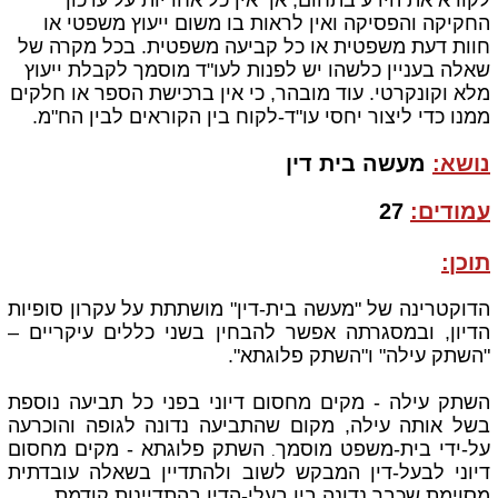
לקורא את הידע בתחום,
אך אין כל אחריות על עדכון
החקיקה והפסיקה ואין
לראות בו משום ייעוץ משפטי או
חוות דעת משפטית או כל קביעה משפטית. בכל מקרה של
שאלה בעניין כלשהו יש לפנות לעו"ד מוסמך לקבלת ייעוץ
מלא וקונקרטי. עוד מובהר, כי אין ברכישת הספר או חלקים
ממנו כדי ליצור יחסי עו"ד-לקוח בין הקוראים לבין הח"מ.
נושא:
מעשה בית דין
עמודים:
27
תוכן:
הדוקטרינה של "מעשה בית-דין" מושתתת על עקרון סופיות
הדיון, ובמסגרתה אפשר להבחין בשני כללים עיקריים –
"השתק עילה" ו"השתק פלוגתא".
השתק עילה - מקים מחסום דיוני בפני כל תביעה נוספת
בשל אותה עילה, מקום שהתביעה נדונה לגופה והוכרעה
על-ידי בית-משפט מוסמך
השתק פלוגתא - מקים מחסום
.
דיוני לבעל-דין המבקש לשוב ולהתדיין בשאלה עובדתית
מסוימת שכבר נדונה בין בעלי-הדין בהתדיינות קודמת