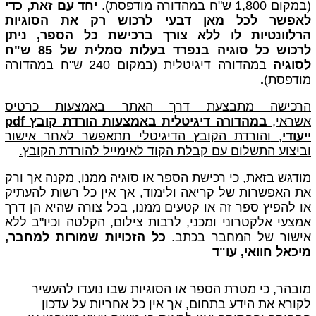
(במקום 1,800 ש"ח במהדורה מודפסת).
יחד עם זאת, כדי
לאפשר לכל מאן דבעי לרכוש רק את הסוגיות
הרלוונטיות לו ללא צורך ברכישת כל הספר, ניתן
לרכוש
כל סוגיה בנפרד בעלות סמלית של 85 ש"ח
לסוגיה
במהדורה דיגיטלית
(במקום 240 ש"ח במהדורה
מודפסת)
.
הרכישה מתבצעת דרך האתר באמצעות כרטיס
אשראי,
במהדורה דיגיטלית באמצעות הורדת קובץ pdf
ייעודי
,
והורדת הקובץ הדיגיטלי תתאפשר לאחר אישור
וביצוע התשלום עם קבלת הקוד
לאימייל
להורדת הקובץ.
מודגש בזאת, כי רכישת הספר או סוגיה ממנו, מקנה אך ורק
את האפשרות של קריאה ולימוד, אך אין כל רשות להעתיק
או להפיץ ספר זה או קטעים ממנו, בכל צורה שהיא הן דרך
אמצעי אלקטרוני ומכני, לרבות צילום, הקלטה וכיו"ב ללא
אישור של המחבר בכתב.
כל הזכויות שמורות למחבר,
מיכאל חוואי, עו"ד
מובהר, כי מטרת
הספר או הסוגיות שבו נועדו להעשיר
לקורא את הידע בתחום,
אך אין כל אחריות על עדכון