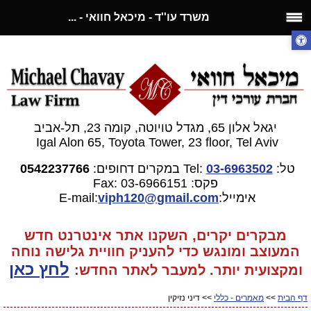
משרד עו''ד - מיכאל חוואי - ...
יגאל אלון 65, מגדל טויוטה, קומה 23, תל-אביב
Igal Alon 65, Toyota Tower, 23 floor, Tel Aviv
טל:
03-6963502
Tel:
במקרים דחופים:
0542237766
פקס: 03-6966151
Fax:
אימייל:E-mail:
gmail.com
viph120@
מבקרים יקרים, השקנו אתר אינטרנט חדש
המעוצב ומונגש כדי להעניק חוויית גלישה נוחה
לחץ כאן
ומקצועית יותר. למעבר
לאתר החדש:
דף הבית
>>
מאמרים - כללי
>> דיני נזיקין