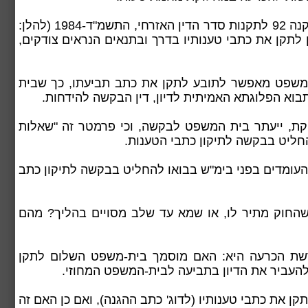
הדרך לשנות את חזית הדיון, מקום שהשינוי אינו מוסכם על הצד שכנגד, היא להגיש בקשה לתיקון של כתב הטענות. תקנה 92 לתקנות סדר הדין האזרחי, התשמ"ד-1984 (להלן:
לתקן את כתבי טענותיו בדרך ובתנאים הנראים צודקים,
המשפט מאפשר לתובע לתקן את כתב תביעתו, כך שבית
בוא הפלוגתא האמיתית לדיון, דין הבקשה להידחות.
וקת, ייעתר בית המשפט לבקשה, וכי פרמטר זה "שאלות
החליט בבקשה לתיקון כתבי הטענות.
העומדים בפני בימ"ש בבואו להחליט בבקשה לתיקון כתב
שהחוק מתיר לו, או שמא עד שלב מסויים בהליך? מהם
ורשת הכרעה היא: האם מוסמך בית-משפט השלום לתקן
העביר את הדיון בתביעה לבית-המשפט המחוזי.
ן את כתבי טענותיו (לדוג' כתב ההגנה), ואם כן האם זה