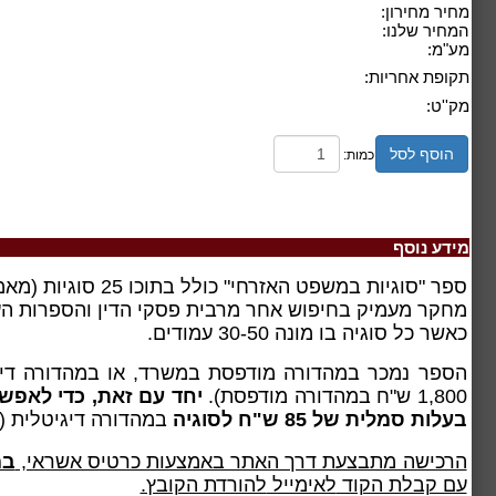
מחיר מחירון:
המחיר שלנו:
מע"מ:
תקופת אחריות:
מק''ט:
הוסף לסל
כמות:
מידע נוסף
ספר "סוגיות במשפט האזרחי" כולל בתוכו 25 סוגיות (מאמרים), אודות נושאים שונים, מרביתם עוסקים בסוגיות שאינן שכיחות או שהמידע עליהם מצומצם.
מחקר מעמיק בחיפוש אחר מרבית פסקי הדין והספרות העוסקים בסוגיה. הספ
כאשר
כל סוגיה בו מונה 30-50 עמודים.
הספר נמכר במהדורה מודפסת במשרד, או במהדורה די
1,800 ש"ח במהדורה מודפסת).
יחד עם זאת, כדי לאפשר
בעלות סמלית של 85 ש"ח לסוגיה
במהדורה דיגיטלית
(במ
הרכישה מתבצעת דרך האתר באמצעות כרטיס אשראי,
במ
עם קבלת הקוד
לאימייל
להורדת הקובץ.