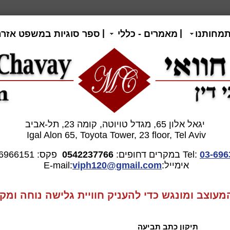
|
|
תמחותנו
מאמרים - כללי
ספר סוגיות במשפט אזרח
יגאל אלון 65, מגדל טויוטה, קומה 23, תל-אביב
Igal Alon 65, Toyota Tower, 23 floor, Tel Aviv
03-696
Tel:
במקרים דחופים:
0542237766
פקס: 03-6966151
אימייל:E-mail:
gmail.com
viph120@
וצב ומונגש כדי להעניק חוויית גלישה נוחה ומקצ
תיקון כתב תביעה