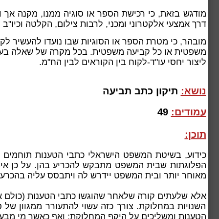
מודגש בזאת, כי רכישת הספר או סוגיה ממנו, מקנה אך 
דרך אמצעי אלקטרוני ומכני, לרבות צילום, הקלטה וכיו"
מובהר, כי מטרת
הספר או הסוגיות שבו נועדו להעשיר לק
משפטית או כל קביעה משפטית. בכל מקרה של שאלה בעניין
ליצור יחסי עו"ד-לקוח בין הקוראים לבין הח"מ.
נושא:
תיקון כתב תביעה
עמודים:
49
תוכן:
כידוע, בשיטת המשפט הישראלי כתבי הטענות תוחמים א
הפלוגתות שבית המשפט מתבקש להכריע בהן. על כן אי-
מאוחר יותר ובית המשפט יידרש לה ויתבסס עליה בהכרעת
אלא שלעתים קורה שלאחר שהוגשו כתבי הטענות (כולם או
השנויות במחלוקת. צורך כזה עשוי להתעורר ממגוון של 
הטענות ומשליכים על היקף המחלוקת; ואף כאשר מי מבעל