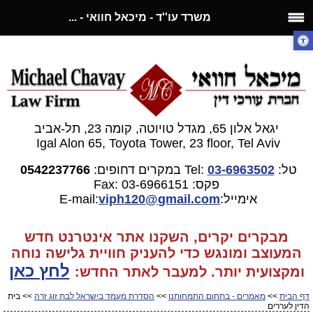
משרד עו''ד - מיכאל חוואי - ...
יגאל אלון 65, מגדל טויוטה, קומה 23, תל-אביב
Igal Alon 65, Toyota Tower, 23 floor, Tel Aviv
טל:
03-6963502
Tel:
במקרים דחופים:
0542237766
פקס: 03-6966151
Fax:
אימייל:E-mail:
gmail.com
viph120@
מבקרים יקרים, השקנו אתר אינטרנט חדש
המעוצב ומונגש כדי להעניק חוויית גלישה נוחה
לחץ כאן
ומקצועית יותר. למעבר
לאתר החדש:
דף הבית
>>
מאמרים - בתחום התמחותנו
>>
הסדרת מעמד בישראל לבת זוג זרה
>> בית
הדין לעררים