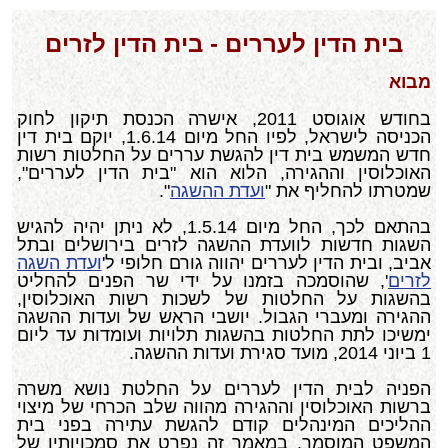
בית הדין לעררים - בית הדין לזרים
מבוא
בחודש אוגוסט 2011, אישרה הכנסת תיקון לחוק
הכניסה לישראל, לפיו החל מיום 1.6.14, יוקם בית דין
חדש המשמש בית דין להגשת עררים על החלטות רשות
האוכלוסין וההגירה, הלוא הוא "בית הדין לעררים",
שמטרתו להחליף את "
ועדת ההשגה
".
בהתאם לכך, החל מיום 1.5.14, לא ניתן יהיה להגיש
השגות חדשות לוועדת ההשגה לזרים בירושלים ובתל
אביב, ובית הדין לעררים יהווה גורם חלופי ל'
ועדת השגה
לזרים
', שהוסמכה בזמנו על ידי שר הפנים להחליט
בהשגות על החלטות של לשכות רשות האוכלוסין,
ההגירה ומעברי הגבול. יושבי הראש של ועדות ההשגה
ימשיכו לתת החלטות בהשגות תלויות ועומדות עד ליום
1 ביוני 2014, מועד סגירת ועדות ההשגה.
הפניה לבית הדין לעררים על החלטת נושא משרה
ברשות האוכלוסין וההגירה מהווה שלב הכרחי של מיצוי
ההליכים המינהלים קודם להגשת עתירה בפני בית
המשפט המוסמך. במאמר זה נפרט את סמכויותיו של