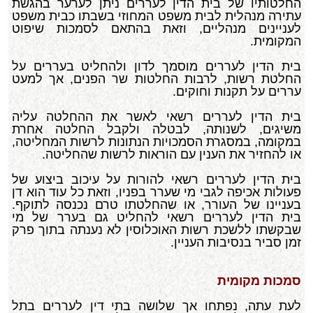
החלטותיו של בית הדין לעררים ניתן לערער בהגשת
עתירה מנהלית לבית משפט המחוזי בשבתו כבית משפט
לעניינים מנהליים, וזאת בהתאם לסמכות שיפוט
המקומית.
בית הדין לעררים מוסמך לדון ולהחליט בעררים על
החלטת רשות, לרבות החלטות שר הפנים, אך למעט
עררים על תקנות וחוקים.
בית הדין לעררים רשאי לאשר את ההחלטה עליה
משיגים, לשנותה, לבטלה ולקבל החלטה אחרת
במקומה, במסגרת הסמכויות הנתונות לרשות המחליטה,
או להחזיר את הענין עם הוראות לרשות שהחליטה.
בית הדין לעררים רשאי להורות על עיכוב ביצוע של
פעולות אכיפה לגבי מי שערר בפניו, וזאת כל עוד הוא דן
בעניינו של העורר, או שהחלטתו טרם נכנסה לתוקף.
בית הדין לעררים רשאי להחליט גם בערר של מי
שבקשתו ללשכת רשות האוכלוסין לא נענתה בתוך פרק
זמן סביר בנסיבות העניין.
סמכות מקומית
לעת עתה, נפתחו אך שלושה בתי דין לעררים בתל