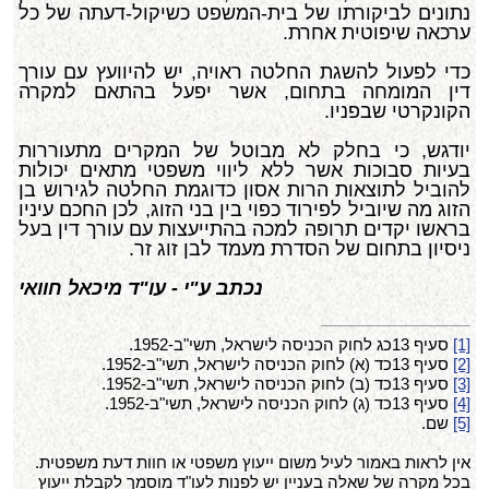
נתונים לביקורתו של בית-המשפט כשיקול-דעתה של כל
ערכאה שיפוטית אחרת.
כדי לפעול להשגת החלטה ראויה, יש להיוועץ עם עורך
דין המומחה בתחום, אשר יפעל בהתאם למקרה
הקונקרטי שבפניו.
יודגש, כי בחלק לא מבוטל של המקרים מתעוררות
בעיות סבוכות אשר ללא ליווי משפטי מתאים יכולות
להוביל לתוצאות הרות אסון כדוגמת החלטה לגירוש בן
הזוג מה שיוביל לפירוד כפוי בין בני הזוג, לכן החכם עיניו
בראשו יקדים תרופה למכה בהתייעצות עם עורך דין בעל
ניסיון בתחום של הסדרת מעמד לבן זוג זר.
נכתב ע"י - עו"ד מיכאל חוואי
[1]
סעיף 13כג לחוק הכניסה לישראל, תשי"ב-1952.
[2]
סעיף 13כד (א) לחוק הכניסה לישראל, תשי"ב-1952.
[3]
סעיף 13כד (ב) לחוק הכניסה לישראל, תשי"ב-1952.
[4]
סעיף 13כד (ג) לחוק הכניסה לישראל, תשי"ב-1952.
[5]
שם.
אין לראות באמור לעיל משום ייעוץ משפטי או חוות דעת משפטית.
בכל מקרה של שאלה בעניין יש לפנות לעו"ד מוסמך לקבלת ייעוץ