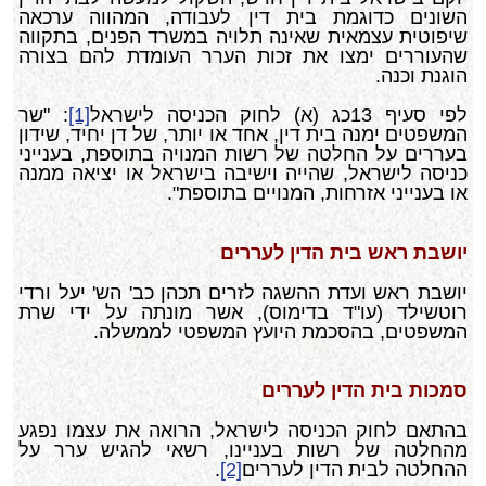
השונים כדוגמת בית דין לעבודה, המהווה ערכאה
שיפוטית עצמאית שאינה תלויה במשרד הפנים, בתקווה
שהעוררים ימצו את זכות הערר העומדת להם בצורה
הוגנת וכנה.
לפי סעיף 13כג (א) לחוק הכניסה לישראל
[1]
: "שר
המשפטים ימנה בית דין, אחד או יותר, של דן יחיד, שידון
בעררים על החלטה של רשות המנויה בתוספת, בענייני
כניסה לישראל, שהייה וישיבה בישראל או יציאה ממנה
או בענייני אזרחות, המנויים בתוספת".
יושבת ראש בית הדין לעררים
יושבת ראש ועדת ההשגה לזרים תכהן כב' הש' יעל ורדי
רוטשילד (עו"ד בדימוס), אשר מונתה על ידי שרת
המשפטים, בהסכמת היועץ המשפטי לממשלה.
סמכות בית הדין לעררים
בהתאם לחוק הכניסה לישראל, הרואה את עצמו נפגע
מהחלטה של רשות בעניינו, רשאי להגיש ערר על
ההחלטה לבית הדין לעררים
[2]
.