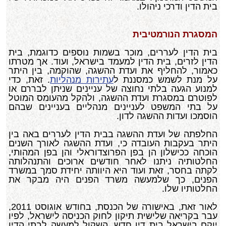
בית הדין ודרכי ניהולו.
המסגרת הנורמטיבית
בית הדין לעררים, מוכר בשמות נוספים כדוגמת, בית
הדין לזרים, בית הדין למעמד בישראל, ועוד. אך מטרתו
כאמור, להחליף את ועדת ההשגה, שהוקמה, בין היתר
על מנת לשמש כמסננת ל
עתירות מנהליות
. זאת, כדי
למנוע הגעה בלתי נחוצה של עניינים שניתן לבררם או
לפוטרם במסגרת ועדת ההשגה, ולהקל מהעומס המוטל
על בתי המשפט לעניינים מנהליים בעניינים שבהם
הוסמכו ועדות ההשגה לדון.
החלפתה של ועדת ההשגה בבית הדין לעררים באה בין
היתר בעקבות העובדה כי, ועדת ההשגה לאורך השנים
הוכחה ככישלון הן בפן הפרוצדוראלי והן בפן המהותי,
החלטותיה ניתנו לאחר חודשים ארוכים והתנהלותה
לקתה בחסר, זאת ועוד היא היוותה יחידת סמך במשרד
הפנים, כך שלמעשה משרד הפנים היה מבקר את
החלטותיו שלו.
לאור זאת, באישורה של הכנסת, בחודש אוגוסט 2011,
עבר בקריאה שלישית תיקון לחוק הכניסה לישראל, לפיו
יוקם בישראל בית דין חדש, השקול למעשה לבתי הדין