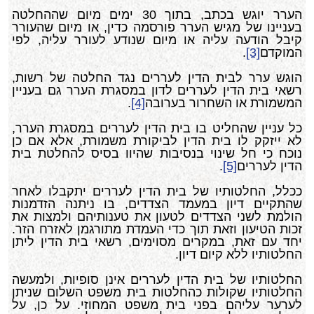
הערר יוגש בכתב, בתוך 30 ימים מיום שההחלטה
בעניינו של מגיש הערר פורסמה כדין, או מיום שהעורר
קיבל הודעה עליה או מיום שנודע לעורר עליה, לפי
המוקדם
[3]
.
הוגש ערר לבית הדין לעררים נגד החלטה של רשות,
רשאי בית הדין לעררים לדון במסגרת הערר גם בעניין
המשמורת או השחרור בערובה
[4]
.
כל עניין שהחליט בו בית הדין לעררים במסגרת הערר,
לא ייזקק לו בית הדין לביקורת משמורת, אלא אם כן
נוכח כי חל שינוי בנסיבות שהיוו בסיס להחלטת בית
הדין לעררים
[5]
.
ככלל, החלטותיו של בית הדין לעררים יתקבלו לאחר
שהתקיים דיון במעמד הצדדים, בו ניתנה הזדמנות
הולמת לשני הצדדים לטעון את טענותיהם ולמצות את
זכות הטיעון וזאת תוך כדי העמדת מתורגמן לאזרח הזר.
יחד עם זאת, במקרים מסוימים, רשאי בית הדין ליתן
החלטותיו ללא קיום דיון.
החלטותיו של בית הדין לעררים אינן סופיות, ולמעשה
החלטותיו שקולות כהחלטות בית משפט השלום שניתן
לערער עליהם בפני בית משפט המחוזי. על כן, על