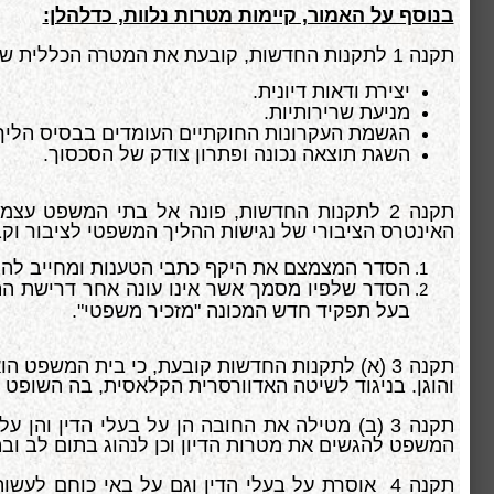
בנוסף על האמור, קיימות מטרות נלוות, כדלהלן:
תקנה 1 לתקנות החדשות, קובעת את המטרה הכללית של העקרונות במשפט האזרחי:
יצירת ודאות דיונית.
מניעת שרירותיות.
הגשמת העקרונות החוקתיים העומדים בבסיס הליך ש
השגת תוצאה נכונה ופתרון צודק של הסכסוך.
תקנה 2 לתקנות החדשות, פונה אל בתי המשפט עצ
האינטרס הציבורי של נגישות ההליך המשפטי לציבור וקב
הסדר המצמצם את היקף כתבי הטענות ומחייב להג
הסדר שלפיו מסמך אשר אינו עונה אחר דרישת התק
בעל תפקיד חדש המכונה "מזכיר משפטי".
תקנה 3 (א) לתקנות החדשות קובעת, כי בית המשפט
והוגן. בניגוד לשיטה האדוורסרית הקלאסית, בה השופט 
תקנה 3 (ב) מטילה את החובה הן על בעלי הדין ו
המשפט להגשים את מטרות הדיון וכן לנהוג בתום לב ובהג
תקנה 4 אוסרת על בעלי הדין וגם על באי כוחם ל