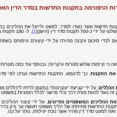
ת הרפורמה בתקנות החדשות בסדר הדין האז
ות חדשות אשר נועדו
לסדר, לפשט ולייעל את ההליכים במש
נות סדר דין (הישן)
[1]
, ל- 180 תקנות בלבד בתקנות החדשות.
ם לכדי סיכום והבנה מהירה על ידי קיצורם וניסוחם בשפה
 כי קיימות שלוש מטרות עיקריות, ובנוסף עוד כמה מטרות 
את התקנות
, כך לדוגמא, התקנות החדשות נערכו לפי סדר
הכללים
, על ידי קביעת "עקרונות" במקום לרדת ל"כללים מפ
זה נועד להוות מורה דרך וכלי פרשני לכלל הסוגיות במשפט 
את ההליכים המשפטיים והדיונים
, על ידי קיצור ההליכים
בתקנות החדשות פתיחתו של הליך משפטי תעשה אך ורק בדרך 
את למעט סדר דין מהיר אשר נוכח יעילותו, נותר על כנו.