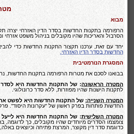
מטרו
מבוא
הרפורמה בתקנות החדשות בסדר הדין האזרחי יצרה תקנ
הסרבול והאריכות שהיו מקובלים בניהול משפט אזרחי ונשלטו על ידי כ-700 תק
יחד עם זאת, ערכנו תקצור התקנות החדשות כדי להביא
החדשות בסדר הדין האזרחי
.
המסגרת הנורמטיבית
בבואנו לסכם את מטרות הרפורמה בתקנות החדשות, נראה
המטרה הראשונה
: של התקנות החדשות היא לסדר 
לתקנות הישנות שהיו מפוזרות, ללא סדר כרונולוגי.
המטרה השנייה:
של התקנות החדשות היא לפשט את 
החדשות פותחות בפרק ראשון של "עקרונות היסוד". פרק 
המטרה השלישית
: של התקנות החדשות היא לייעל 
צומצמו הסדרים מיוחדים שהיו מקובלים, כך לדוגמה, 
כדוגמת סדר דין מקוצר, המרצת פתיחה וכיוצאים באלה, ז