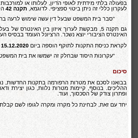
בפעולה בלתי מידתית לאופי הדיון, לעלותו או למורכבות
לעקרון כללי זה ניתן ביטוי ספציפי. לדוגמא,
תקנה 42
הק
"סבר בית המשפט שבעל דין עשה שימוש לרעה בהלי
גם תקנה 5, מבקשת לערוך איזון בין האינטרס 
האינטרס הציבורי יוצא נשכר. הרציונל העומד בבסיס העי
לקראת כניסת התקנות לתוקף הוספה ביום
15.12.2020 תקנה 5 א'
"
עקרונות היסוד שבחלק זה ישמשו את בית המשפט 
סיכום
בבואנו לסכם את מטרות הרפורמה בתקנות החדשות, נרא
ההליכים. בנוסף, קיימות מטרות נלוות, כגון יצירת וד
ופתרון צודק של הסכסוך, ועוד.
יחד עם זאת, לבחינת כל מקרה ומקרה לגופו לשם קבלת 