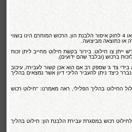
חילוט רכוש במסגרת עבירת הלבנת הון, הוא החרמת רכוש מתוך רכושו של אדם אשר הורשע בעבירה לפי סעיפים 3 או 4 לחוק איסור הלבנת הון. הרכוש המוחרם הינו בשווי
ה או כתוצאה מביצועה.
 ייתן צו חילוט. בירור בקשת חילוט מחייב ליתן זכות
לזכות ברכוש (ובלבד שהם ידועים).
בידי צד ג' שספק רב אם הוא אכן קשור לעבירה, עיכוב
רר כיצד ניתן להעביר הליכי דיון אשר נמצאים בהליך
לול החילוט בהליך הפלילי, ראה מאמרנו: "חילוט רכוש
חילוט רכוש במסגרת עבירת הלבנת הון: חילוט בהליך