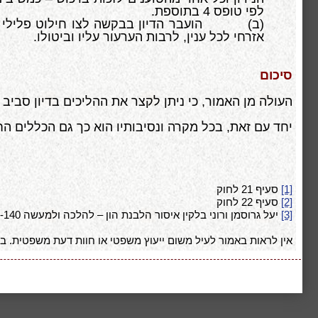
לפי טופס 4 בתוספת.
(ב) הועבר הדיון בבקשה לצו חילוט פלילי להליך
אזרחי לכל ענין, לרבות הערעור עליו וביטולו.
סיכום
העולה מן האמור, כי ניתן לקצר את ההליכים בדיון סבי
יחד עם זאת, בכל מקרה ונסיבותיו הוא כך גם הכללים החל
[1]
סעיף 21 לחוק
[2]
סעיף 22 לחוק
[3]
יעל גרוסמן ורוני בלקין איסור הלבנת הון – להלכה ולמעשה 151-140 (2006); ראו גם סעיפים 5-3 לדברי ההסבר לתזכיר חוק סדר הדין הפלילי (חילוט תקבולי עבירה), התשע"ב-2012
אין לראות באמור לעיל משום ייעוץ משפטי או חוות דעת משפטית. בכל