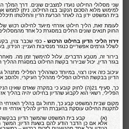
שני מסלולי החילוט נועדו למצבים שונים. דרך המלך ה
למימוש מלוא הסכום הנקוב בצו החילוט, ניתן לממש את
בית המשפט ידון בה לאחר הכרעת הדין והחלטתו תיכלל ב
לעומת זאת, הליך חילוט אזרחי מיועד לחילוט רכוש ש
החוק תנאים שונים החלים במסגרת כל אחד מהמסלולים
זירוז הליכי הדיון בחילוט הרכוש -
כפי שכבר צוין, בקש
לשלל גורמים אפשריים כנגזר מנסיבות העניין: הנידון, ב
בירור זה, מטבע הדברים, עלול להימשך זמן מה. מאחר
בגזר הדין, יכול שבירור בקשת החילוט במסגרת ההליך הפל
עיכוב כזה אינו רצוי, במיוחד כשההליך הפלילי מתנה
הדיון בבקשת החילוט הפלילי מההליך העיקרי, ולהסב א
כך, סעיף 21(ה) לחוק קובע כי במקרה שאדם שא
הפלילי, רשאי הוא לקבוע שהדיון בחילוט יהיה בהליך אזר
לתקנות החילוט עוסקת בהעברת הדיון להליך אזרחי וזו ל
אלא אם כן הדבר הודע להם בשעת הדיון; המשך הדי
הנידון וכל אחד מהטוענים לזכות ברכוש – כמשיבי