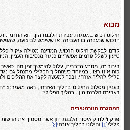
מבוא
הרכוש שנעברה בו העבירה, או ששימש לביצועה, שאפשר א
קודם לבקשת חילוט הרכוש, המדינה מטילה עיקול כללי ע
טיעון לשלל גורמים אפשריים כנגזר מנסיבות העניין: הני
בירור זה, מטבע הדברים, עלול להימשך זמן מה. כאשר ב
כזה אינו רצוי, במיוחד כשההליך הפלילי מתנהל גם נג
פלילי להליך אזרחי, ובכך למעשה לקצר את ההליכים ולה
בעניין מסלול החילוט בהליך האזרחי, ראה מאמרנו: "חי
בעבירת הלבנת הון - בהליך הפלילי".
המסגרת הנורמטיבית
פרק ו' לחוק איסור הלבנת הון אשר מסמיך את הרשות 
פלילי
[1]
וחילוט בהליך אזרחי
[2]
.