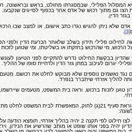
יא המסלול הפלילי, שבמסגרתו מחולט, בראש ובראשונה, רכו
 הצו גם מתוך רכוש של אדם אחר בכפוף לסייגים שנקבעו. 
גזר הדין.
ל אדם שלא ניתן להגיש נגדו כתב אישום, או למצב שבו הרכ
.
[3]
ה לחילוט פלילי תידון בשלב שלאחר הכרעת הדין ולפני הטיע
על הרכוש, מי שהרכוש בחזקתו או בשליטתו, ומי שטוען לזכות 
 שהדיון בבקשת החילוט נדרש להתקיים לפני הטיעון לעונ
ילי יגרום לעיכוב במתן גזר הדין ולדחיית סופו של ההליך.
ל גם נגד נאשמים נוספים שלא מבוקש לחלט את רכושם. מטע
ותה להליך אזרחי שיתברר בנפרד.
ינו הנידון טוען לזכות ברכוש, וראה בית המשפט, מטעמים שייר
חי.
שונה:
(א) קבע בית המשפט שהמשך הדיון בבקשה לצו חילוט לפי תקנה 2 
ון יהיה בפני אותו שופט או מותב שהרשיע את הנידון, וי
ם; בית המשפט יהיה רשאי להמשיך לדון בבקשה מן השלב אלי