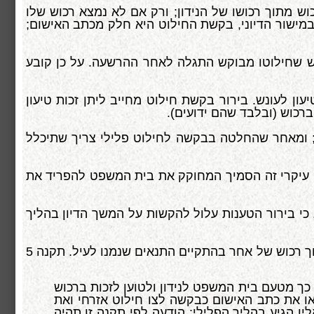
ש מתוך רכושו של הנידון; ורק אם לא נמצא רכוש שלו
במישור הדיוני, בקשת החילוט היא חלק מכתב האישום;
וש שחילוטו מבוקש התגלה לאחר ההרשעה. על כן קובע
ון לעונש. בירור בקשת חילוט מחייב ליתן זכות טיעון
ברכוש (ובלבד שהם ידועים).
ש; ומאחר שהחלטה בבקשה לחילוט פלילי צריך שתיכלל
ם עיקרי זה הסמיך המחוקק את בית המשפט להפריד את
שמו, כי בירור הטענות עלול להקשות על המשך הדיון בהליך
מקום שבית המשפט קבע כך, תחול גם בהליך האזרחי הוראת סעיף 21(ג) לחוק, המאפשרת לבית המשפט לחלט מתוך רכוש של אחר בהתקיים התנאים שנמנו לעיל. תקנה 5
יהיה בהליך אזרחי, תומצא הודעה על כך מטעם בית המשפט לנידון ולטוען לזכות ברכוש
ראו את כתב האישום כבקשה לצו חילוט אזרחי ואת
ו הגיע בהליך הפלילי; הודעה לפי תקנה זו תהיה