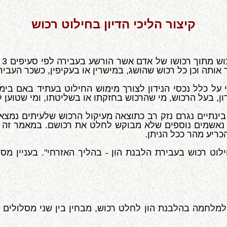
קיצור הליכי הדיון בחילוט רכוש
ותה וכן כל רכוש שהושג, במישרין או בעקיפין, כשכר העביר
ל כלל נכסי הנידון לצורך מימוש החילוט בעתיד באם בימ"ש
דון, בעל הרכוש, מי שהרכוש בחזקתו או בשליטתו, ומי שטוען 
ינתיים נגרם נזק רב כתוצאה מעיקול הרכוש שלעיתים נמצא 
ד נאשמים נוספים שלא מבוקש לחלט את רכושם. במאמר זה נב
כריע מהר ככל הניתן.
לוט רכוש בעבירת הלבנת הון - בהליך האזרחי". בעניין מס
למלחמה בהלבנת הון לחלט רכוש, מבחין בין שני מסלולים ל