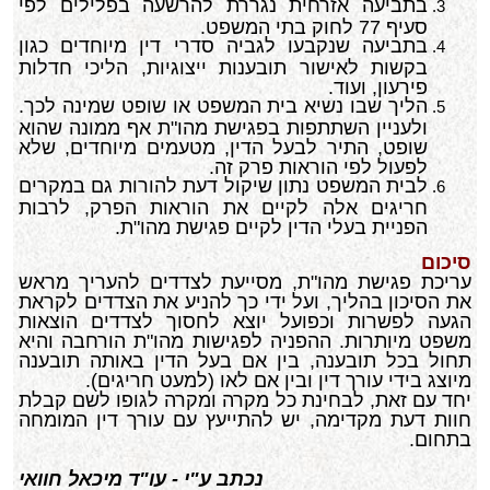
בתביעה אזרחית נגררת להרשעה בפלילים לפי
סעיף 77 לחוק בתי המשפט.
בתביעה שנקבעו לגביה סדרי דין מיוחדים כגון
בקשות לאישור תובענות ייצוגיות, הליכי חדלות
פירעון, ועוד.
הליך שבו נשיא בית המשפט או שופט שמינה לכך.
ולעניין השתתפות בפגישת מהו"ת אף ממונה שהוא
שופט, התיר לבעל הדין, מטעמים מיוחדים, שלא
לפעול לפי הוראות פרק זה.
לבית המשפט נתון שיקול דעת להורות גם במקרים
חריגים אלה לקיים את הוראות הפרק, לרבות
הפניית בעלי הדין לקיים פגישת מהו"ת.
סיכום
עריכת פגישת מהו"ת, מסייעת לצדדים להעריך מראש
את הסיכון בהליך, ועל ידי כך להניע את הצדדים לקראת
הגעה לפשרות וכפועל יוצא לחסוך לצדדים הוצאות
משפט מיותרות. ההפניה לפגישות מהו"ת הורחבה והיא
תחול בכל תובענה, בין אם בעל הדין באותה תובענה
מיוצג בידי עורך דין ובין אם לאו (למעט חריגים).
יחד עם זאת, לבחינת כל מקרה ומקרה לגופו לשם קבלת
חוות דעת מקדימה, יש להתייעץ עם עורך דין המומחה
בתחום.
נכתב ע"י - עו"ד מיכאל חוואי