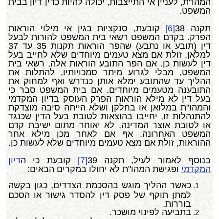
המהו"ת, לעניין אי התייצבות, יכולה להיות כדין דיון בבית
המשפט.
תקנה 38
[6]
קובעת, סנקציות בגין אי מילוי הוראות
הפרק. בקדם המשפט רשאי בית המשפט להורות לבעל
דין (תובע או נתבע) שהפר הוראות תקנות 35 עד 37
למלאן, זולת אם מצא טעמים מיוחדים שלא לחייב בעל
דין לעשות כן. אם הפר התובע הוראות אלה, רשאי בית
המשפט, מבלי לגרוע מיתר סמכויותיו, להתלות את
ההליך עד שהתובע ימלא אותן כנדרש ואף למחוק את
התובענה מטעמים מיוחדים. אם בית המשפט סבר כי
בעל דין לא מילא הוראות הפרק העוסק בדיון המקדמי
והמהו"ת במלואן או בחלקן ושלא הייתה סיבה מוצדקת
להתנהלות זו, יחייבו בהוצאות לטובת בעל הדין שכנגד
או לטובת אוצר המדינה, לא יאוחר מתום ישיבת קדם
המשפט האחרונה, אף אם לאחר מכן מילא אחר
ההוראות, זולת אם מצא טעמים מיוחדים שלא לעשות כן.
בנוסף לאמור לעיל, תקנה 39
[7]
קובעת כי ה
דיון
המקדמי
ופגישת המהו"ת לא יחולו במקרים הבאים:
כאשר ההליך מוגש בהסכמת הצדדים, כגון בקשה
למתן תוקף של פסק דין להסדר גישור או הסכם
בוררות.
בתביעה לפינוי מושכר.