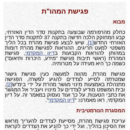
פגישת המהו"ת
מבוא
כחלק מהרפורמה שבוצעה בתקנות סדר הדין האזרחי,
קבע המחוקק הלכה חדשה בתקנה 37 לתקנות סדר הדין
האזרחי החדש
[1]
, שיש לבצע פגישת מהו"ת בכל הליך
משפטי למעט חריגים, ההוראות לפגישת מהו"ת דומות
במהותן להוראות הקבועות ב
דיון המקדמי
, פגישת
המהו"ת (ראשי תיבות פגישת "מידע, היכרות ותיאום")
כשמה כך היא מעידה על מטרותיה.
פגישת מהו"ת, מהווה למעשה כעין פגישת גישור
שמטרתה לסייע לצדדים להגיע לפשרה, הפגישה
מתנהלת באמצעות מינוי מגשר מהו"ת על ידי בימ"ש
[2]
,
ובית המשפט מודיע לצדדים על מינויו ויעביר אל המגשר
את כתבי הטענות. על כך ועוד נעסוק במאמר זה. על דיון
המקדמי, ראו מאמרנו: "
דיון המקדמי
".
המסגרת הנורמטיבית
עריכת פגישת מהו"ת, מסייעת לצדדים להעריך מראש
את הסיכון בהליך, ועל ידי כך להניע את הצדדים לקראת