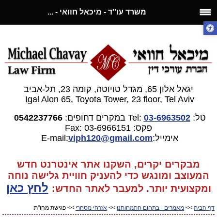
משרד עו''ד - מיכאל חוואי - ...
יגאל אלון 65, מגדל טויוטה, קומה 23, תל-אביב
Igal Alon 65, Toyota Tower, 23 floor, Tel Aviv
טל:
03-6963502
Tel:
במקרים דחופים:
0542237766
פקס: 03-6966151
Fax:
אימייל:E-mail:
gmail.com
viph120@
מבקרים יקרים, השקנו אתר אינטרנט חדש
המעוצב ומונגש כדי להעניק חוויית גלישה נוחה
לחץ כאן
ומקצועית יותר. למעבר
לאתר החדש:
דף הבית
>>
מאמרים - בתחום התמחותנו
>>
אזרחי מסחרי
>> פגישת מהו"ת