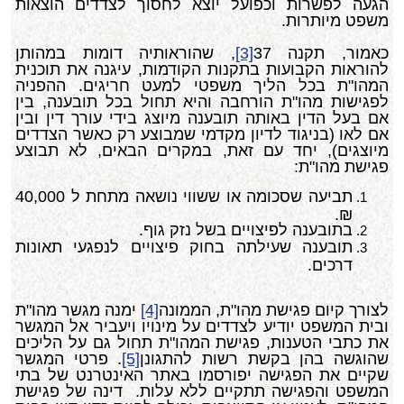
הגעה לפשרות וכפועל יוצא לחסוך לצדדים הוצאות
משפט מיותרות.
כאמור, תקנה 37
[3]
, שהוראותיה דומות במהותן
להוראות הקבועות בתקנות הקודמות, עיגנה את תוכנית
המהו"ת בכל הליך משפטי למעט חריגים. ההפניה
לפגישות מהו"ת הורחבה והיא תחול בכל תובענה, בין
אם בעל הדין באותה תובענה מיוצג בידי עורך דין ובין
אם לאו (בניגוד לדיון מקדמי שמבוצע רק כאשר הצדדים
מיוצגים), יחד עם זאת, במקרים הבאים, לא תבוצע
פגישת מהו"ת:
תביעה שסכומה או ששווי נושאה מתחת ל 40,000
₪.
בתובענה לפיצויים בשל נזק גוף.
תובענה שעילתה בחוק פיצויים לנפגעי תאונות
דרכים.
לצורך קיום פגישת מהו"ת, הממונה
[4]
ימנה מגשר מהו"ת
ובית המשפט יודיע לצדדים על מינויו ויעביר אל המגשר
את כתבי הטענות, פגישת המהו"ת תחול גם על הליכים
שהוגשה בהן בקשת רשות להתגונן
[5]
. פרטי המגשר
שקיים את הפגישה יפורסמו באתר האינטרנט של בתי
המשפט והפגישה תתקיים ללא עלות. דינה של פגישת