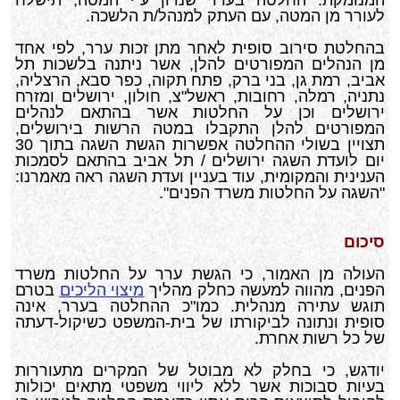
המנומקת. החלטה בערר שנדון ע"י המטה, תישלח
לעורר מן המטה, עם העתק למנהל/ת הלשכה.
בהחלטת סירוב סופית לאחר מתן זכות ערר, לפי אחד
מן הנהלים המפורטים להלן, אשר ניתנה בלשכות תל
אביב, רמת גן, בני ברק, פתח תקוה, כפר סבא, הרצליה,
נתניה, רמלה, רחובות, ראשל"צ, חולון, ירושלים ומזרח
ירושלים וכן על החלטות אשר בהתאם לנהלים
המפורטים להלן התקבלו במטה הרשות בירושלים,
תצויין בשולי ההחלטה אפשרות הגשת השגה בתוך 30
יום לועדת השגה ירושלים / תל אביב בהתאם לסמכות
הענינית והמקומית, עוד בעניין ועדת השגה ראה מאמרנו:
"השגה על החלטות משרד הפנים".
סיכום
העולה מן האמור, כי הגשת ערר על החלטות משרד
הפנים, מהווה למעשה כחלק מהליך
מיצוי הליכים
בטרם
תוגש עתירה מנהלית. כמו"כ ההחלטה בערר, אינה
סופית ונתונה לביקורתו של בית-המשפט כשיקול-דעתה
של כל רשות אחרת.
יודגש, כי בחלק לא מבוטל של המקרים מתעוררות
בעיות סבוכות אשר ללא ליווי משפטי מתאים יכולות