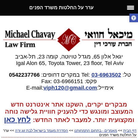
ערר על החלטות משרד הפנים
יגאל אלון 65, מגדל טויוטה, קומה 23, תל-אביב
Igal Alon 65, Toyota Tower, 23 floor, Tel Aviv
טל:
03-6963502
Tel:
במקרים דחופים:
0542237766
פקס: 03-6966151
Fax:
אימייל:E-mail:
gmail.com
viph120@
מבקרים יקרים, השקנו אתר אינטרנט חדש
המעוצב ומונגש כדי להעניק חוויית גלישה נוחה
לחץ כאן
ומקצועית יותר. למעבר
לאתר החדש:
דף הבית
>>
מאמרים - בתחום התמחותנו
>>
הסדרת מעמד בישראל לבת זוג זרה
>> ערר
על החלטת משרד הפנים