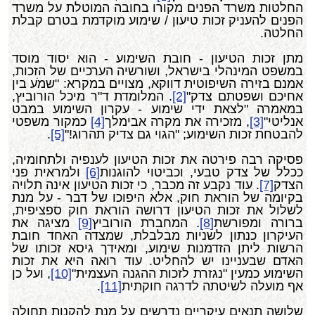
החלטות משרד הפנים מקורו בחובה המוטלת על משרד
הפנים להעניק זכות טיעון / שימוע מוקדמת בטרם קבלת
החלטה.
מתן זכות הטיעון - חובת השימוע - הוא יסוד מוסד
במשפט המינהלי בישראל, ושורשיה הערכיים של הזכות,
אמנם בזירה השיפוטית דווקא, מצויים במקרא: "שמֹע בין
אחיכם ושפטתם צדק"
[2]
. המלומדת ד"ר מיכל הורוביץ,
במאמרה "לצאת ידי שימוע - עקרון השימוע במבט
אנליטי"
[3]
, מזכירה את מקרה אבימלך
[4]
כמקור משפטי
להבטחת זכות השימוע; "הגוי גם צדיק תהרוג!"
[5]
.
פסיקה רבה פירטה את זכות הטיעון לענפיה ולתחומיה,
ככלל של צדק טבעי, וכביטוי להוגנות
[6]
ולמראית פני
הצדק
[7]
. עוד נקבע זה מכבר, כי זכות הטיעון אינה תלויה
בקיומה של הוראת חוק, אלא היפוכו של דבר - על מנת
לשלול את זכות הטיעון דרושה הוראת חוק ספציפית,
ברורה ומפורשת
[8]
. המחברת הורוביץ
[9]
מציגה את
העיקרון כנתון לשניות מבלבלת, שמצדה האחד חובת
הרשות ליתן הזדמנות שימוע, ומאידך גיסא זכותו של
האדם שבעניינו יש להחליט. עוד רואה היא את זכות
השימוע כמעין "נגזרת לזכות ההגנה העצמית"
[10]
, ועל כן
אף מועלה לשיטתה לדרגה חוקתית
[11]
.
שלושה תנאים עיקריים נדרשים על מנת להקנות תחולה