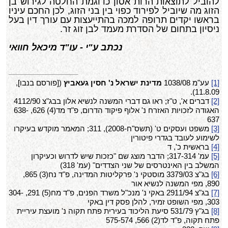
להוביל לתוצאות הרות אסון כדוגמת החלטה לגירוש בן
הזוג מה שיוביל לפירוד כפוי בין בני הזוג, לכן החכם עיניו
בראשו יקדים תרופה למכה בהתייעצות עם עורך דין בעל
ניסיון בתחום של הסדרת מעמד לבן זוג זר.
נכתב ע"י - עו"ד מיכאל חוואי
[1]
עע"מ 1038/08
מדינת ישראל נ' חסין געאביץ
([פורסם בנבו],
11.8.09).
[2]
דברים א', ט"ז; ראו גם דברי המשנה לנשיא אלון בבג"צ 4112/90
האגודה לזכויות האזרח נ' אלוף פיקוד הדרום, פ"ד מד(4) 626, 638-
637
[3]
משפט ועסקים ט' (תשס"ח-2008), 311; המאמר מוקדש בעיקרו
לשימוע לעובד בגדרי פיטורין
[4]
בראשית כ', ד
[5]
עמ' 317-314; הדבר מוצג שם "כזכות שיש לדרוש וכעיקרון
המשלב בין האינטרסים של שני הצדדים" (עמ' 318)
[6]
בג"צ 3379/03 מוסטקי נ' פרקליטות המדינה, פ"ד נח(3) 865,
890, מפי המשנה לנשיא אור
[7]
בג"צ 2911/94 באקי נ' מנכ"ל משרד הפנים, פ"ד מח(5) 291, 304-
303, מפי השופט זמיר, להלן פסק דין באקי
[8]
בג"ץ 531/79 סיעת הליכוד בעירית פתח תקוה נ' מועצת עיריית
פתח תקוה, פ"ד לד(2) 566, 575-574