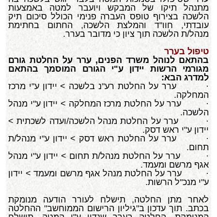
מתנהל תיקו של המבקש ויועבר למטה באמצעות
הלשכה בצירוף טופס העברה פנימי הכולל סיכום תיק
עובדתי, חוו"ד והמלצת הלשכה, החתום בחתימת
מנהל/ת הלשכה תוך ציון כי מדובר בערר.
טיפול בערר
בהתאם לנוהל משרד הפנים, ערר על החלטת גורם
מגורמי הרשות יידון ע"י הגורם המוסמך בהתאם
למדרג הבא:
· ערר על החלטת רע"נ בלשכה > יידון ע"י מרכז
המחלקה.
· ערר על החלטת מרכז המחלקה > יידון ע"י מנהל
הלשכה.
· ערר על החלטת מנהל הלשכה/ועדה לשכתית >
יידון ע"י ראש דסק.
· ערר על החלטת ראש דסק > יידון ע"י מנהל/ת
תחום.
· ערר על החלטת מנהל/ת תחום > יידון ע"י מנהל
אגף מרשם ומעמד.
· ערר על החלטת מנהל אגף מרשם ומעמד > יידון
ע"י מנכ"ל הרשות.
לאחר מתן החלטה, תישלח לעורר הודעה מנומקת
בכתב. תוך עדכון ב"גיליון הרישום הממוחשב" ההחלטה