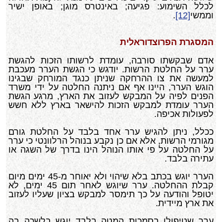
לכלל השימוע: פגיעה; באינטרס מוגן; באופן ישיר
וממשי
[12]
.
המסגרת הפרוצדוראלית
אדם שבקשתו סורבה, עומדת לרשותו הזכות להגשת
ערר על החלטת הרשות. יודגש כי הגשת הערר מעכבת
למעשה את צו ההרחקה שניתן כנגד המורחק שבגינו
הוגש הערר, היינו אף אם ניתנה החלטה על ידי משרד
הפנים לפיה על המבקש לעזוב את הארץ, מרגע הגשת
הערר עומדת למבקש הזכות להישאר בארץ ללא חשש
לפעולות אכיפה.
ככלל, ניתן להגיש ערר אחד בלבד על החלטת גורם
מגורמי הרשות, אלא אם כן נקבע בנוהל הרלוונטי כי ערר
על החלטה על פי אותו הנוהל הינו בדרך של השגה או
עתירה בלבד.
הערר יוגש בכתב בלא שיהוי ולא יאוחר מ-45 ימים מיום
קבלת ההחלטה. ערר שיוגש לאחר תום 45 ימים, לא
יטופל והודעה על כך תימסר למבקש בציון שעליו לעזוב
את ארץ מיידית.
ערר שטיפולו בסמכות המטה בלבד יוגש בלשכה בה