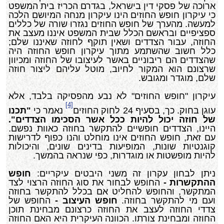
ארוכה של פסקי דין בישראל, בגדרם הכריז בית המשפט
כי עיקרון חופש החוזים הינו עיקרון מנחה המיושם הלכה
למעשה. מהערך של חופש החוזים נגזרו שורה של כללים
ספציפיים ובראשם הכלל שבית המשפט איננו מעצב את
החוזה, עבור הצדדים ושאין תוקף לחוזה שאיננו שלם;
כלל חשוב שהשתמע מתוך עיקרון חופש החוזה היה
שהצדדים הם ריבוניים באשר לעיצובו של החוזה ומכיוון
שרצונם הוא המקור לחיוב, מוטל עליהם ליצור חוזה
שלם, מוגדר ומגובש.
עיקרון "חופש החוזים" לא נבע מהפסיקה בלבד, אלא
[4]
עוגן בחוק. כך, בסעיף 24 לחוק החוזים
נאמר כי
"תכנו
של חוזה יכול להיות ככל אשר הסכימו הצדדים".
היינו, הצדדים חופשיים להתקשר בחוזה כאוות נפשם.
עם זאת, חופש החוזים אינו מוחלט והנו כפוף לדרישות
קוגנטיות שונות, המופיעות בדינים שונים, והיכולות
להיות מופשטות או מוגדרות, כפי שנראה בהמשך.
ניתן לבחון עקרון זה משני היבטים עיקריים:
חופש
ההתקשרות -
החופש לבחור את סוג החוזה הרצוי לצד
המתקשר, והחופש להחליט אם בכלל להתקשר בחוזה
ועם מי להתקשר בחוזה.
חופש העיצוב -
החופש של
צדדי החוזה לעצב את החוזה כרצונם מבחינת תוכן
החוזה ומבחינת צורתו. הכוונה העיקרית היא האם החוזה