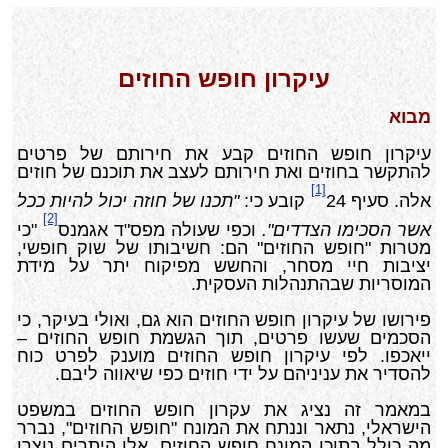
עיקרון חופש החוזים
מבוא
עיקרון חופש החוזים קבע את חירותם של פרטים
להתקשר בחוזים ואת חירותם לעצב את תוכנם של חוזים
[1]
אלה. סעיף 24
קובע כי:
"תכנו של חוזה יכול להיות ככל
[2]
אשר הסכימו הצדדים".
וכפי שעולה מפס"ד אגמנס
"כי
מטרות "חופש החוזים" הם: חשיבותו של שוק חופשי,
יציבות חיי מסחר, והחשש מפיקוח יתר על מידת
המוסריות שבהתנהלות העסקית.
פירושו של עיקרון חופש החוזים הוא גם, ואולי בעיקר, כי
הסכמים שעשו פרטים, תוך הגשמת חופש החוזים –
ייאכפו. לפי עיקרון חופש החוזים מוענק לפרט כוח
להסדיר את עניניהם על ידי חוזים כפי שיאווה ליבם.
במאמר זה נציג את עקרון חופש החוזים במשפט
הישראלי, נתאר וננתח את המונח "חופש החוזים", נברר
מה כולל בתוכו המונח חופש החוזים, אלו היתרים נוצרו