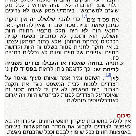
תלוי שם: "החברה לא תהיה אחראית לכל נזק
שיגרם למשתמש". ביהמ"ש פסק שאנו לא צריכים
[9]
כדי להבין שלשלט זה אין תוקף.
את פס"ד צים
כמובן שזאת תניית פטור שברור שאין לה תוקף. א.
התנאי הזה לא היה חלק מתנאי החוזה היות
והשלט, הוא ותוכנו, לא כתובים בשעת קניית
הכרטיס (כריתת החוזה), אלא בתוך המתקן עצמו.
ב. אין תוקף לתניית פטור בשלט זה היות וקדושת
החיים ועניינים של חיים ומוות לא נכללים בתנייה
כזו.
תנייה בחוזה שאסרו או הגבילו צדדים מפנייה
כך לדוגמה ניתן לראות
בפס"ד לוין נ'
לביהמ"ש:
[10]
, השופט זמיר אמר שאותו סעיף שאסר על
לוין
הצדדים לפנות לבית המשפט נוגד את תקנת
הצבור. בית המשפט לא יתן יד לחוזה מסוג זה
שאוסר על הצדדים לפנות לביהמ"ש היות וזה יגרום
לאנדרלמוסיה מוחלטת.
סיכום
אין לזלזל בחשיבות עיקרון חופש החוזים. עיקרון זה בא
לאפשר לצדדים לקבוע את הסדר ההתקשרות ביניהם
באמצעות חוזים ככל שיפוץ לבבם וככל שהבנתם מגעת.