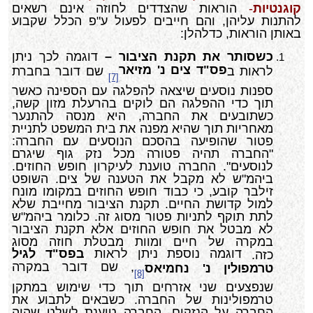
קוגנטיות
-
הוראות שהצדדים לחוזה אינם רשאים
להתנות עליהן, והם חייבים לפעול ע"פ הכלל שקבוע
באותן הוראות, כדלהלן:
כשסותר את תקנת הציבור –
דוגמה לכך ניתן
פס"ד צים נ' מזיאר
לראות ב
שם דובר בחברת
[7]
ספנות נוסעים שיצאה להפלגה עם הספינה כאשר
תוך כדי ההפלגה הם לוקים בהרעלת מזון קשה,
כשתובעים את החברה, היא מנסה להתנער
מאחריות תוך שהיא מפנה את בית המשפט לתניית
פטור שהופיעה בהסכם הנוסעים עם החברה:
"החברה תהיה פטורה מכל נזק גוף שיגרם
לנוסעים". החברה טוענת לעיקרון חופש החוזים.
ביהמ"ש לא מקבל את הטענה של צים. השופט
זילבר קובע, כי כבוד חופש החוזים במקומו מונח
למול קדושת החיים. תקנת הציבור מחייבת שלא
לתת תוקף לתניות פטור מסוג זה. כלומר ביהמ"ש
לא מבטל את חופש החוזים אלא תקנת הציבור
במקרה של חיים ומוות מבטלת חוזה מסוג
דוגמה נוספת ניתן לראות
בפס"ד לגיל
כזה.
, שם דובר במקרה
טרמפולין נ' נחמיאס
[8]
שנפצעים שני אזרחים תוך כדי שימוש במתקן
טרמפולינות של החברה. כשבאים לתבוע את
החברה על הנזקים, החברה טוענת לשלט שהיה