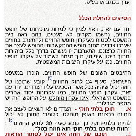
יערך בכתב או בע"פ.
הסייגים להחלת הכלל
יחד עם זאת, ראוי לציין כי למרות מרכזיותו של חופש
החוזים, נרשמו מקרים לא מעטים, בהם ראה בית
המשפט לסטות מעיקרון חופש החוזים ולהתערב בחוזים
שערכו צדדים מתוך חופש ההתקשרות והחופש לעצב את
החוזה כרצונם. התערבות זו נעשתה בדרך כלל בזהירות
ומתוך ריסון שיפוטי, תוך מגמה לשמור על עיקרון חופש
החוזים, כמו על עיקרון היציבות המשפטית.
ההיבטים השונים של חופש החוזים, הוכרו במשפט
[5]
הישראלי. סעיף 24 לחוק החוזים
קובע שתוכנו של
חוזה יכול שיהיה ככל אשר הסכימו עליו הצדדים. יחד עם
זאת, עקרון חופש החוזים, כמו עקרונות יסוד אחרים
במשפט הישראלי,
אינו עקרון מוחלט
. על החופש הזה יש
מספר מגבלות
:
א. תוכן בלתי חוקי -
הצדדים לא רשאים לעצב את
החוזה כרצונם באופן מוחלט. כלומר: התוכן לא יכול
[6]
להיות בלתי-חוקי. כך קובע סעיף 30 לחוק החוזים
:
"חוזה שתוכנו בלתי-חוקי הוא חוזה בטל".
ב.
תוכנו של חוזה אינו יכול לסתור הוראות