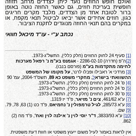
ואולם חופש החוזים נועד ליתן לצדדים מרחב תזוזה
חופשית בעריכת חוזים, גם כאשר החוזה נוטה באופן
ברור לטובת אחד מן הצדדים, מלבד מקרים חריגים
כגון, חוזים אחידים אשר יביאו לביטול תנאי מקפח, או
במקרים בהם תנאי החוזה מנוגדים לתקנת הציבור.
נכתב ע"י - עו"ד מיכאל חוואי
[1]
סעיף 24 לחוק החוזים (חלק כללי), התשל"ג-1973.
[2]
ה"פ (חדרה) 2286-02-10 -
אגמנס בע"מ נ' רפאל מערכות
לחימה מתקדמות בע"מ
(פורסם בנבו).
[3]
מרדכי א' ראבילו ופבלו לרנר
, על מקומו של
המשפט
ההשוואתי ביש
רא
ל
, מחקרי משפט כא 89
,
תשס"ד-2004, עמ' 90
[4]
ס' 24 לחוק החוזים (חלק כללי), התשל"ג-1973.
[5]
ס' 24 לחוק החוזים (חלק כללי), התשל"ג-1973.
[6]
ס' 30 לחוק החוזים (חלק כללי), התשל"ג-1973.
[7]
ע"א 461/62,
צים נ' מזיאר
, פ"ד יז 1319.
[8]
ע"א 285/73,
לגיל טרמפולין נ' נחמיאס
, פ"ד כט (1) 63, 78, 79.
[9]
שם.
[10]
ע"א 3833/93,
ד"ר יוסי לוין נ' אילנה לוין ואח'
, פ"ד מח (2)
862.
אין לראות באמור לעיל משום ייעוץ משפטי או חוות דעת משפטית.