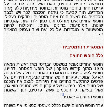
כתוצאה מחופש החוזים, האם הוא מורה לנו גם על
עריכת חוזה בחוסר מוסריות ובחוסר מידתיות כלפי אחד
הצדדים, תוך קביעה כי ניתנה הסכמה לכך ויש לכבד
הסכמים גם כאשר הינם אינם מוסריים וצודקים בעליל.
חופש החוזים אינו מוחלט והנו כפוף לדרישות קוגנטיות
שונות, המופיעות בדינים שונים, והיכולות להיות
מופשטות או מוגדרות. על כל זאת ועוד נעסוק במאמר
זה.
המסגרת הנורמטיבית
כלל חופש החוזים
חופש החוזים אומץ במשפט הבריטי מאז ראשית המאה
ה-19 מתוך קידוש העיקרון של חופש המסחר, דהיינו,
חופש ללא סייגים שבמסגרתו האחריות חלה על הקונה
לא על המוכר. עיקרון חופש החוזים קבע את חירותם של
פרטים להתקשר בחוזים ואת חירותם לעצב את תוכנם
של חוזים אלה. פירושו של עיקרון חופש החוזים הוא גם,
ואולי בעיקר, כי הסכמים שעשו פרטים, תוך הגשמת
[3]
חופש החוזים – ייאכפו
.
ערך חופש החוזים יושם ככלל משפטי ספציפי אף בשורה