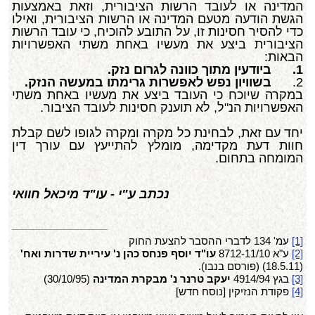
המדינה או לעובד הרשות הציבורית, וזאת באמצעות
הגשת הודעה מטעם המדינה או הרשות הציבורית, ואילו
כדי להסיר חסינות זו, על התובע להוכיח, כי עובד הרשות
הציבורית ביצע את מעשיו באחת משתי האפשרויות
הבאות:
1.
ביודעין מתוך כוונה לגרום נזק.
2.
בשוויון נפש לאפשרות גרימתו במעשה הנזק.
במקרה שיוכח כי העובד ביצע את מעשיו באחת משתי
האפשרויות הנ"ל, לא תוענק חסינות לעובד הציבור.
יחד עם זאת, לבחינת כל מקרה ומקרה לגופו לשם קבלת
חוות דעת מקדימה, מומלץ להתייעץ עם עורך דין
המומחה בתחום.
נכתב ע"י - עו"ד מיכאל חוואי
[1]
עמ' 134 לדברי ההסבר להצעת החוק
[2]
ע"א 8712-11/10
עו"ד יוסף פנחס כהן נ' עיריית שדרות ואח'
(18.5.11) (פורסם בנבו).
[3]
בגץ 4914/94
יעקב טרנר נ' מבקרת המדינה
(30/10/95)
[4]
פקודת הנזיקין [נוסח חדש]