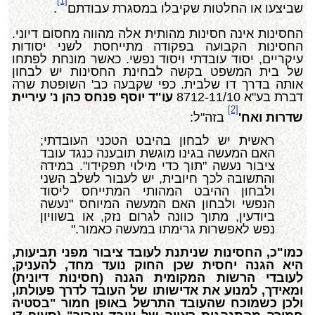
[1]
שביצעו או החלטות שקיבלו במסגרת עבודתם
.
החסינות אינה חסינות מהותית אלה מהווה מחסום דיוני.
החסינות הקבועה בפקודה מתייחסת לשני יסודות
עיקריים, יסוד עובדתי ויסוד נפשי. כאשר מונחת לפתחו
של בית המשפט בקשה לבחינת החסינות יש לבחון
אותה בדרך דו שלבית. כפי שקבעה כב' השופטת שרה
דברת בע"א 8712-11/10
עו"ד יוסף פנחס כהן נ' עיריית
[2]
שדרות ואח'
בזה"ל:
ראשית יש לבחון בהיבט הטכני העובדתי;
האם המעשה בגינו מוגשת תובענה כנגד עובד
ציבור נעשה "תוך כדי מילוי תפקידו". במידה
והתשובה לכך חיובית, יש לעבור לשלב השני
ולבחון ההיבט המהותי המתייחס ליסוד
הנפשי ולבחון האם המעשה המיוחס "נעשה
ביודעין, מתוך כוונה לגרום נזק, או בשוויון
נפש לאפשרות גרימתו במעשה כאמור."
כמו"כ, החסינות שניתנת לעובד ציבור מפני תביעות,
היא הגנה יחסית שכן החוק נועד מחד, להעניק,
לעובדי הרשות המקומית הגנה (חסינות דיונית)
ומאידך, למנוע את אדישותו של העובד לדרך פעולתו,
ולכן כשמוכח שהעובד התרשל באופן חמור "בסטיה