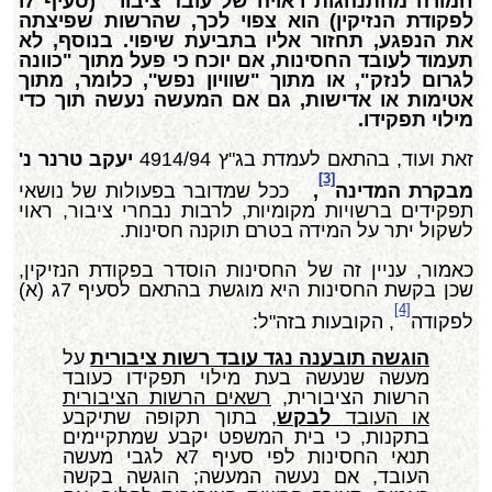
חמורה מהתנהגות ראויה של עובד ציבור" (סעיף 7ו
לפקודת הנזיקין) הוא צפוי לכך, שהרשות שפיצתה
את הנפגע, תחזור אליו בתביעת שיפוי. בנוסף, לא
תעמוד לעובד החסינות, אם יוכח כי פעל מתוך "כוונה
לגרום לנזק", או מתוך "שוויון נפש'', כלומר, מתוך
אטימות או אדישות, גם אם המעשה נעשה תוך כדי
מילוי תפקידו.
זאת ועוד, בהתאם לעמדת בג"ץ 4914/94
יעקב טרנר נ'
[3]
מבקרת המדינה
,
ככל שמדובר בפעולות של נושאי
תפקידים ברשויות מקומיות, לרבות נבחרי ציבור, ראוי
לשקול יתר על המידה בטרם תוקנה חסינות.
כאמור, עניין זה של החסינות הוסדר בפקודת הנזיקין,
שכן בקשת החסינות היא מוגשת בהתאם לסעיף 7ג (א)
[4]
לפקודה
, הקובעות בזה"ל:
הוגשה תובענה נגד עובד רשות ציבורית
על
מעשה שנעשה בעת מילוי תפקידו כעובד
הרשות הציבורית,
רשאים הרשות הציבורית
או העובד
לבקש
, בתוך תקופה שתיקבע
בתקנות, כי בית המשפט יקבע שמתקיימים
תנאי החסינות לפי סעיף 7א לגבי מעשה
העובד, אם נעשה המעשה; הוגשה בקשה