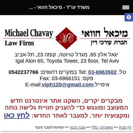
משרד עו''ד - מיכאל חוואי - ...
יגאל אלון 65, מגדל טויוטה, קומה 23, תל-אביב
Igal Alon 65, Toyota Tower, 23 floor, Tel Aviv
טל:
03-6963502
Tel:
במקרים דחופים:
0542237766
פקס: 03-6966151
Fax:
אימייל:E-mail:
gmail.com
viph120@
מבקרים יקרים, השקנו אתר אינטרנט חדש
המעוצב ומונגש כדי להעניק חוויית גלישה נוחה
לחץ כאן
ומקצועית יותר. למעבר
לאתר החדש:
דף הבית
>>
מאמרים - כללי
>>
עובד ציבור
>> חסינות לעובד ציבור