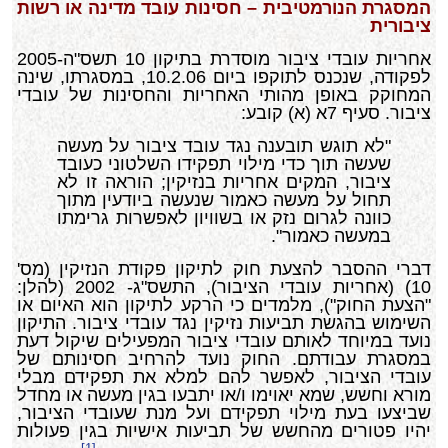
המסגרת הנורמטיבית – חסינות עובד מדינה או רשות
ציבורית
אחריות עובדי ציבור מוסדרת בתיקון 10 תשס"ה-2005
לפקודה, שנכנס לתוקפו ביום 10.2.06, במסגרתו, שינה
המחוקק באופן מהותי האחריות והחסינות של עובדי
ציבור. סעיף 7א (א) קובע:
"לא תוגש תובענה נגד עובד ציבור על מעשה
שעשה תוך כדי מילוי תפקידו השלטוני כעובד
ציבור, המקים אחריות בנזיקין; הוראה זו לא
תחול על מעשה כאמור שנעשה ביודעין מתוך
כוונה לגרום נזק או בשוויון לאפשרות גרימתו
במעשה כאמור".
דברי ההסבר להצעת חוק לתיקון פקודת הנזיקין (מס'
10) (אחריות עובדי הציבור), התשס"ג- 2002 (להלן:
"הצעת החוק"), מלמדים כי הרקע לתיקון הוא האיום או
השימוש בהגשת תביעות נזיקין נגד עובדי ציבור. התיקון
נועד במיוחד לאותם עובדי ציבור המפעילים שיקול דעת
במסגרת עבודתם. החוק נועד להרחיב חסינותם של
עובדי הציבור, לאפשר להם למלא את תפקידם מבלי
מורא וחשש, שמא יאוימו ו/או יתבעו בגין מעשה או מחדל
שביצעו בעת מילוי תפקידם ועל מנת שעובדי הציבור,
יהיו פטורים מהחשש של תביעות אישיות בגין פעולות