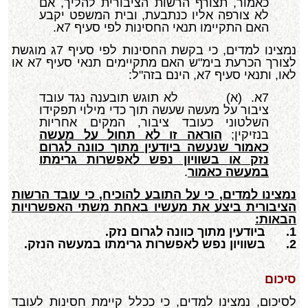
כאמור, תצורף הרשות הציבורית להליך, אם
לא צורפה אליו כנתבעת, ובית המשפט יקבע
האם התקיימו תנאי החסינות לפי סעיף 7א.
נמצינו למדים, כי בקשת החסינות לפי סעיף 7ג מוגשת
לצורך הכרעת בימ"ש האם מתקיימים תנאי סעיף 7א או
לאו, ותנאי סעיף 7א, הינם בזה"ל:
7א. (א) לא תוגש תובענה נגד עובד
ציבור על מעשה שעשה תוך כדי מילוי תפקידו
השלטוני כעובד ציבור, המקים אחריות
בנזיקין;
הוראה זו לא תחול על מעשה
כאמור שנעשה ביודעין מתוך כוונה לגרום
נזק או בשוויון נפש לאפשרות גרימתו
במעשה כאמור
.
נמצינו למדים, כי על התובע להוכיח, כי עובד הרשות
הציבורית ביצע את מעשיו באחת משתי האפשרויות
הבאות:
1.
ביודעין מתוך כוונה לגרום נזק.
2.
בשוויון נפש לאפשרות גרימתו במעשה הנזק.
סיכום
לסיכום, נמצינו למדים, כי ככלל קיימת חסינות לעובד