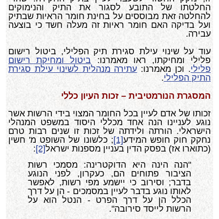
החלטתו של התובע לסגור את התיק והנימוקים
להחלטה זאת מבוססים על בחינת חומר הראיות שבתיק
ועל בדיקה האם חומר ראיות זה מעלה חשד כי בוצעה
עבירה.
עוד על שינוי עילת סגירת תיק הפלילי, ביטול רישום
פלילי ומחיקתו, ראו מאמרנו:
ביטול ומחיקת רישום
פלילי
. וכן מאמרנו:
עתירה מנהלית לשינוי עילת סגירת
התיק הפלילי
.
המסגרת הנורמטיבית – זכות העיון כללי
זכותו של אדם לעיין בכל החומר המצוי בידי הרשות אשר
נוגע לעניינו הנה אחד מכללי היסוד במשפט המנהלי
הישראלי. הורתה ולידתה של זכות זו שנים רבות טרם
נחקק חוק חופש המידע
[1]
; כלשונו של השופט מ' חשין
(כתוארו אז) בפסק הדין בעניין מספנות ישראל
[2]
:
"הנה הינה היא הדוקטרינה: מסמכי רשות
הציבור פתוחים הם, כעקרון, לפני הנוגע
בדבר; וסירוב כי יישמע מפי רשות, לאפשר
לאותו נוגע בדבר לעיין במסמכים - הן על דרך
הכלל הן על דרך הפרט - הנטל הוא על
הרשות לייסד סירובה".