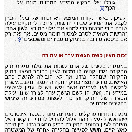
גורלו של מבקש המידע המסוים מונח על
הכף"
.
[8]
לפיכך, כאשר נקודת המוצא היא זכותו של בעל העניין
לקבל את המידע שבידי הרשות, צריכה להתקיים עילה
טובה בידי הרשות כדי למנוע את גילוי המידע. לשון אחר,
"הרשות רשאית לסרב למסור חומר מסוים, אך זאת רק
אם ביססה סירובה בנימוקים סבירים ומשכנעים"
[9]
.
זכות העיון לשם הגשת ערר או עתירה
במסגרת בקשתו של אדם לשנות את עילת סגירת תיק
החקירה נגדו, קנויה לו הזכות לעיין בחומר המצוי בתיק
החקירה שנוהלה נגדו, אך לא הובילה להגשת כתב
האישום. מידע המצוי בתיק החקירה הסגור נוגע במישרין
לבקשה ו/או לעתירה אשר יגיש ויש לו עניין לגיטימי
במידע זה. זאת, הן לשם הגשת ערר לצורך שינוי עילת
הסגירה של התיק, והן כדי לעשות במידע זה שימוש
בהליכים אזרחיים.
מנגד, הנחיות פרקליטת המדינה מונות מספר אינטרסים
שהחשש לפגיעה בהם עלול להוביל לדחיית בקשתו של
האזרח לעיין בחומר החקירה בתיק הסגור נגדו. בין היתר
כאש קיים: חשש לפגיעה בחקירה אחרת של המשטרה