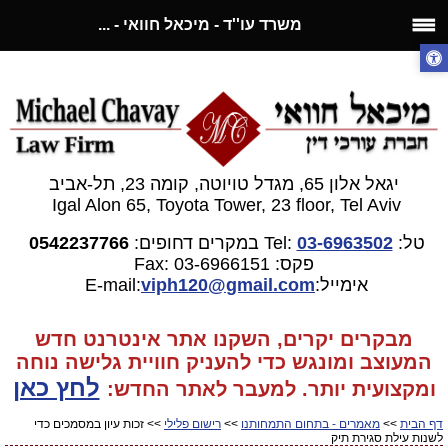
משרד עו''ד - מיכאל חוואי - ...
יגאל אלון 65, מגדל טויוטה, קומה 23, תל-אביב
Igal Alon 65, Toyota Tower, 23 floor, Tel Aviv
טל:
03-6963502
Tel:
במקרים דחופים:
0542237766
פקס: 03-6966151
Fax:
אימייל:E-mail:
gmail.com
viph120@
מבקרים יקרים, השקנו אתר אינטרנט חדש
המעוצב ומונגש כדי להעניק חוויית גלישה נוחה
לחץ כאן
ומקצועית יותר. למעבר
לאתר החדש:
דף הבית
>>
מאמרים - בתחום התמחותנו
>>
רישום פלילי
>> זכות עיון במסמכים כדי
לשנות עילת סגירת תיק