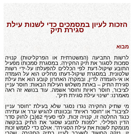
הזכות לעיון במסמכים כדי לשנות עילת
סגירת תיק
מבוא
לרשות התביעה (המשטרתית או הפרקליטות) קנויה
סמכות לסגור את תיק החקירה. במסגרת סמכותו מפעיל
התובע שיקול-דעת לפי הכללים להפעלתו על-ידי רשות
שלטונית. במסגרת שיקול-דעתו מחליט הוא על העמדה
או אי-העמדה לדין, ובמקרה האחרון קובע הוא את עילת
סגירת התיק – באחת משלוש העילות הבאות: חוסר עניין
לציבור, חוסר ראיות וחוסר אשמה. עוד בנושא זה ראה
מאמרנו: "שינוי עילת סגירת תיק".
מי שתיק החקירה נגדו נסגר שלא בעילת "חוסר עניין
לציבור" או "חוסר ראיות" ובכוונתו להגיש ערר או עתירה
כנגד החלטה זו, קנויה זכות, לפי סעיף 62(ב) לחוק סדר
הדין הפלילי, "לפנות לתובע שסגר את התיק בבקשה
מנומקת לשנות את עילת הסגירה". אולם כדי לממש זכות
זו, נזקק החשוד לשעבר לעיין בתיק החקירה. שהרי