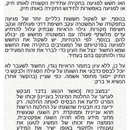
ו/או חשש לפגיעה בחקירה עתידית הקשורה לאותו תיק,
או לפגיעה באפשרות לחידוש החקירה באותו תיק.
בנוסף, יש לשקול חששות כלליים יותר של פגיעה
בתפקודה של המשטרה עקב חשיפת דרכי פעולתה ועקב
חשיפת מקורות. גילוי הראיות שבתיק עלול להרתיע
עדים מלשתף פעולה עם המשטרה מחשש פן יבולע
להם. בנוסף, לפי ההנחיות, יש לשקול את החשש
לפגיעה בפרטיותם של המעורבים בחקירה ואת החשש
שמא החשוד ינצל את העיון כדי לברר את זהות המעידים
נגדו ולהתנקם בהם בעתיד.
על כן, ללא עיון בחומר הראיות נגדו, החשוד לשעבר לא
יוכל לבסס כדבעי את השגתו על עילת הסגירה ולבקש כי
התיק ייסגר מחוסר אשמה. כפי שציין (בהקשר אחר)
הנשיא א' ברק:
"במצב כזה [כאשר הנוגע בדבר מבקש
לערער על החלטת המינהל בעניינו] זכותו של
הפרט לדעת את הבסיס לאותה החלטה. רק
ידיעה כזו תבטיח שהשגתו על החלטת הרשות
תהא עניינית וממוקדת. רק השגה שנעשית
מתוך מידע מלא תהיה השגה אפקטיבית,
הממצה את זכותו של המשיג לטעון את
טענותיו ולתקוף באופן ישיר את המידע