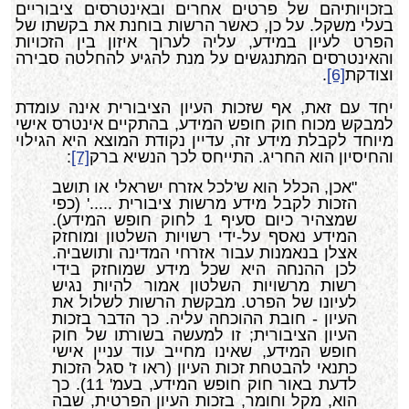
בזכויותיהם של פרטים אחרים ובאינטרסים ציבוריים
בעלי משקל. על כן, כאשר הרשות בוחנת את בקשתו של
הפרט לעיון במידע, עליה לערוך איזון בין הזכויות
והאינטרסים המתנגשים על מנת להגיע להחלטה סבירה
וצודקת
[6]
.
יחד עם זאת, אף שזכות העיון הציבורית אינה עומדת
למבקש מכוח חוק חופש המידע, בהתקיים אינטרס אישי
מיוחד לקבלת מידע זה, עדיין נקודת המוצא היא הגילוי
והחיסיון הוא החריג. התייחס לכך הנשיא ברק
[7]
:
"אכן, הכלל הוא ש'לכל אזרח ישראלי או תושב
הזכות לקבל מידע מרשות ציבורית .....' (כפי
שמצהיר כיום סעיף 1 לחוק חופש המידע).
המידע נאסף על-ידי רשויות השלטון ומוחזק
אצלן בנאמנות עבור אזרחי המדינה ותושביה.
לכן ההנחה היא שכל מידע שמוחזק בידי
רשות מרשויות השלטון אמור להיות נגיש
לעיונו של הפרט. מבקשת הרשות לשלול את
העיון - חובת ההוכחה עליה. כך הדבר בזכות
העיון הציבורית; זו למעשה בשורתו של חוק
חופש המידע, שאינו מחייב עוד עניין אישי
כתנאי להבטחת זכות העיון (ראו ז' סגל הזכות
לדעת באור חוק חופש המידע, בעמ' 11). כך
הוא, מקל וחומר, בזכות העיון הפרטית, שבה