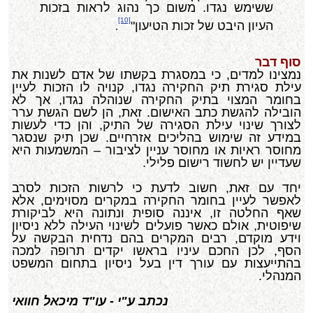
ששימש נגדו. משום כך נהוג לראות בזכות
[10]
העיון היבט של זכות הטיעון"
.
סוף דבר
נמצינו למדים, כי במסגרת בקשתו של אדם לשנות את
עילת סגירת תיק החקירה נגדו, קנויה לו הזכות לעיין
בחומר המצוי בתיק החקירה שנוהלה נגדו, אך לא
הובילה להגשת כתב האישום. זאת, הן לשם הגשת ערר
לצורך שינוי עילת הסגירה של התיק, והן כדי לעשות
במידע זה שימוש בהליכים אזרחיים. שכן תיק שנסגר
מחוסר ראיות או מחוסר עניין לציבור – המשמעות היא
שעדיין יש לחשוד רישום פלילי.
יחד עם זאת, חשוב לדעת כי לרשות הזכות לסרב
לאפשר לעיין בחומר החקירה במקרים מסוימים, אלא
שאף החלטה זו, איננה סופית ונתונה היא לביקורת
שיפוטית, אולם כאשר פועלים לשינוי העילה ללא ניסיון
וידע מוקדם, רבים המקרים בהם נדחית הבקשה על
הסף, לכן החכם עיניו בראשו יקדים תרופה למכה
בהתייעצות עם עורך דין בעל ניסיון בתחום המשפט
המנהלי.
נכתב ע"י - עו"ד מיכאל חוואי