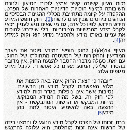
זכות העיון קשורה קשר אמיץ לזכות הטיעון ולנוכח
חשיבותה למיצוי הזכויות הדיוניות האחרות של הפרט,
ההקפדה על קיומה מתחייבת מכללי ההגינות הבסיסיים
הנוהגים ביחסים שבין אדם לרשות
[3]
. חוק חופש המידע
חידש חידוש, לפיו כל אדם, גם מי שאינו נוגע לעניין, זכאי
לקבל מידע מהרשויות הציבוריות, בלי שיידרש להוכיח
את עניינו באותו מידע ולהסביר מדוע הוא זקוק למידע
זה
[4]
.
סעיף 14(א)(9) לחוק חופש המידע פוטר את מערך
המודיעין והחקירות של המשטרה מתחולתו של החוק.
עם זאת, כעולה מדברי ההסבר להצעת החוק, אין מדובר
בהסדר שלילי, המונע מאדם כל אפשרות לקבל מידע
מגופים אלה:
"יובהר כי הצעת החוק אינה באה למצות את
מלוא האפשרות לקבל מידע מן הרשויות.
נסיבות אשר אינן נופלות בגדר זכות למידע
לפי חוק זה, בשל מהות המידע המבוקש,
מיהות המבקש או הרשות המתבקשת - אין
ההצעה באה להשמיע איסור לתת בהן
מידע
.
[5]
ברם, זכותו של הפרט לקבל מידע הנוגע לו והמצוי בידה
של הרשות אינה זכות מוחלטת. היא עלולה להתנגש