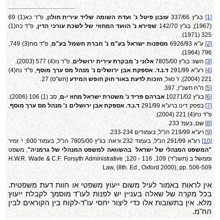
[1]
בג"ץ 337/66
עזבון פיטל נ' ועדת השומה שליד עירית חולון
, פ"ד כא(1) 69
(1967); בג"ץ 142/70
שפירא נ' הוועד המחוזי של לשכת עורכי הדין
, פ"ד כה(1)
325 (1971).
[2]
ע"א 6926/93
מספנות ישראל בע"מ נ' חברת חשמל בע"מ
, פ"ד מח(3) 749,
796 (1964).
[3]
השוו: בג"ץ 7805/00
אלוני נ' מבקרת עירית ירושלים
, פ"ד נז(4) 577 (2003).
[4]
רע"א 291/99
ד.נ.ד. אספקת אבן ירושלים נ' מנהל מס ערך מוסף
, פ"ד נח(4)
221 (2004); ז' סגל,
הזכות לדעת באור חוק חופש המידע
(תש"ס) 27.
[5]
ה"ח תשנ"ז, 397.
[6]
בג"ץ 10271/02
אברהם פריד נ' משטרת ישראל מחוז י-ם
, סב (1) 106 (2006).
[7]
בפסק דינו ברע"א 291/99
ד.נ.ד. אספקת אבן ירושלים נ' מנהל מס ערך מוסף
,
פ"ד נח(4) 221 (2004).
[8]
שם, בעמ' 233.
[9]
רע"א 219/99 הנ"ל, בעמודים 233-234.
[10]
רע"א 291/99 הנ"ל, בעמוד 232 וראה: בג"ץ 7805/00 הנ"ל, בעמוד 600; י' זמיר
"המשפט המנהלי של ישראל בהשוואה למשפט המנהלי של גרמניה"
, משפט
וממשל ב (תשנ"ד) 109, 116 - 120;
H.W.R. Wade & C.F. Forsyth Administrative
Law, (8th. Ed., Oxford 2000), pp. 506-509
אין לראות באמור לעיל משום ייעוץ משפטי או חוות דעת משפטית.
בכל מקרה של שאלה בעניין יש לפנות לעו"ד מוסמך לקבלת ייעוץ
מלא. אין בתשובות אלו כדי ליצור יחסי עו"ד-לקוח בין הקוראים לבין
הח"מ.