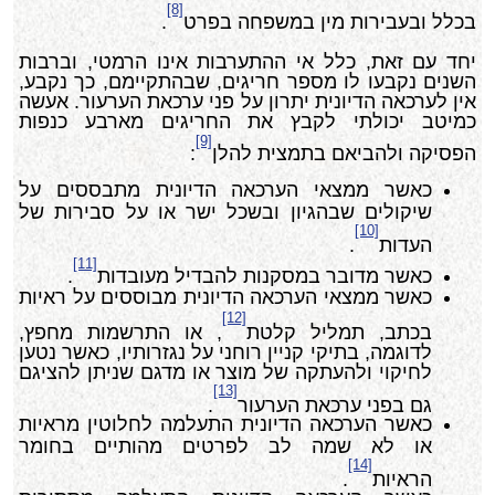
[8]
בכלל ובעבירות מין במשפחה בפרט
.
יחד עם זאת, כלל אי ההתערבות אינו הרמטי, וברבות
השנים נקבעו לו מספר חריגים, שבהתקיימם, כך נקבע,
אין לערכאה הדיונית יתרון על פני ערכאת הערעור. אעשה
כמיטב יכולתי לקבץ את החריגים מארבע כנפות
[9]
הפסיקה ולהביאם בתמצית להלן
:
כאשר ממצאי הערכאה הדיונית מתבססים על
שיקולים שבהגיון ובשכל ישר או על סבירות של
[10]
העדות
.
[11]
כאשר מדובר במסקנות להבדיל מעובדות
.
כאשר ממצאי הערכאה הדיונית מבוססים על ראיות
[12]
בכתב, תמליל קלטת
, או התרשמות מחפץ,
לדוגמה, בתיקי קניין רוחני על נגזרותיו, כאשר נטען
לחיקוי ולהעתקה של מוצר או מדגם שניתן להציגם
[13]
גם בפני ערכאת הערעור
.
כאשר הערכאה הדיונית התעלמה לחלוטין מראיות
או לא שמה לב לפרטים מהותיים בחומר
[14]
הראיות
.