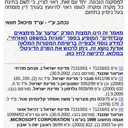
למסקנה הנכונה. יחד עם זאת, ראוי לציין, כי לשם בחינת
כל מקרה ומקרה לגופו ראוי להיוועץ בעורך דין מומחה
בעל ניסיון בתחום.
נכתב ע"י - עו"ד מיכאל חוואי
מאמר זה הינו תמצות הפרק "ערעור על מימצאים
עובדתיים"
המופיע בספר "סוגיות במשפט האזרחי",
למידע נוסף ולצפייה ברשימת המקורות המלאה
אודות נושא זה, ניתן לרכוש את הפרק הדיגיטלי
במלואו, לרכישה לחץ כאן.
[1]
ע"פ 71216/01 + 71310/01
מדינת ישראל נ. מנחם מזרחי
וערעור שכנגד
, (פורסם בנבו, 30.9.2002).
[2]
ע"פ 6411/98
מנבר נ' מדינת ישראל
, פ"ד נה (2), 150, 165
(2000); וכן ע"פ 9352/99
יומטוביאן נ' מדינת ישראל
, פ"ד נד,4,
632 (2000); ע"פ 5928/99
גלדסון נ' מדינת ישראל
, (פורסם בנבו,
1.9.2005).
[3]
ע"א 803/75
נתן מונרוף נ' משה ואסתר קלינמינץ ואח'
, פ"ד ל,
3, 179 (1976).
[4]
ע"פ 71216/01 + 71310/01
מדינת ישראל נ' דניאל אזוגי
וערעור שכנגד
, (פורסם בנבו, 30.9.2002); וראו גם רע"א 10994/02
אגמה מחשוב 1999 בע"מ נ'
MICROSOFT CORPORATION
,
תק-על 2003 (1), 822 (2003); ע"א 36/99
ראובן יפה נ' עזבון