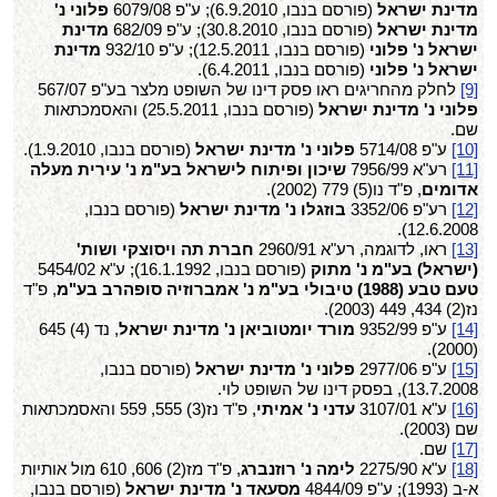
מדינת ישראל
(פורסם בנבו, 6.9.2010); ע"פ 6079/08
פלוני נ'
מדינת ישראל
(פורסם בנבו, 30.8.2010); ע"פ 682/09
מדינת
ישראל נ' פלוני
(פורסם בנבו, 12.5.2011); ע"פ 932/10
מדינת
ישראל נ' פלוני
(פורסם בנבו, 6.4.2011).
[9]
לחלק מהחריגים ראו פסק דינו של השופט מלצר בע"פ 567/07
פלוני נ' מדינת ישראל
(פורסם בנבו, 25.5.2011) והאסמכתאות
שם.
[10]
ע"פ 5714/08
פלוני נ' מדינת ישראל
(פורסם בנבו, 1.9.2010).
[11]
רע"א 7956/99
שיכון ופיתוח לישראל בע"מ נ' עירית מעלה
אדומים
, פ"ד נו(5) 779 (2002).
[12]
רע"פ 3352/06
בוזגלו נ' מדינת ישראל
(פורסם בנבו,
12.6.2008).
[13]
ראו, לדוגמה, רע"א 2960/91
חברת תה ויסוצקי ושות'
(ישראל) בע"מ נ' מתוק
(פורסם בנבו, 16.1.1992); ע"א 5454/02
טעם טבע (1988) טיבולי בע"מ נ' אמברוזיה סופהרב בע"מ
, פ"ד
נז(2) 434, 449 (2003).
[14]
ע"פ 9352/99
מורד יומטוביאן נ' מדינת ישראל
, נד (4) 645
(2000).
[15]
ע"פ 2977/06
פלוני נ' מדינת ישראל
(פורסם בנבו,
13.7.2008), בפסק דינו של השופט לוי.
[16]
ע"א 3107/01
עדני נ' אמיתי
, פ"ד נז(3) 555, 559 והאסמכתאות
שם (2003).
[17]
שם.
[18]
ע"א 2275/90
לימה נ' רוזנברג
, פ"ד מז(2) 606, 610 מול אותיות
א-ב (1993); ע"פ 4844/09
מסעאד נ' מדינת ישראל
(פורסם בנבו,