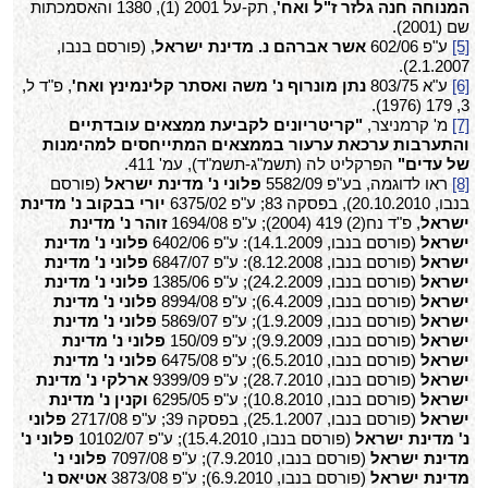
המנוחה חנה גלזר ז"ל ואח'
, תק-על 2001 (1), 1380 והאסמכתות
שם (2001).
[5]
ע"פ 602/06
אשר אברהם נ. מדינת ישראל
, (פורסם בנבו,
2.1.2007).
[6]
ע"א 803/75
נתן מונרוף נ' משה ואסתר קלינמינץ ואח'
, פ"ד ל,
3, 179 (1976).
[7]
מ' קרמניצר,
"קריטריונים לקביעת ממצאים עובדתיים
והתערבות ערכאת ערעור בממצאים המתייחסים למהימנות
של עדים"
הפרקליט לה (תשמ"ג-תשמ"ד), עמ' 411.
[8]
ראו לדוגמה, בע"פ 5582/09
פלוני נ' מדינת ישראל
(פורסם
בנבו, 20.10.2010), בפסקה 83; ע"פ 6375/02
יורי בבקוב נ' מדינת
ישראל
, פ"ד נח(2) 419 (2004); ע"פ 1694/08
זוהר נ' מדינת
ישראל
(פורסם בנבו, 14.1.2009): ע"פ 6402/06
פלוני נ' מדינת
ישראל
(פורסם בנבו, 8.12.2008): ע"פ 6847/07
פלוני נ' מדינת
ישראל
(פורסם בנבו, 24.2.2009); ע"פ 1385/06
פלוני נ' מדינת
ישראל
(פורסם בנבו, 6.4.2009); ע"פ 8994/08
פלוני נ' מדינת
ישראל
(פורסם בנבו, 1.9.2009); ע"פ 5869/07
פלוני נ' מדינת
ישראל
(פורסם בנבו, 9.9.2009); ע"פ 150/09
פלוני נ' מדינת
ישראל
(פורסם בנבו, 6.5.2010); ע"פ 6475/08
פלוני נ' מדינת
ישראל
(פורסם בנבו, 28.7.2010); ע"פ 9399/09
ארלקי נ' מדינת
ישראל
(פורסם בנבו, 10.8.2010); ע"פ 6295/05
וקנין נ' מדינת
ישראל
(פורסם בנבו, 25.1.2007), בפסקה 39; ע"פ 2717/08
פלוני
נ' מדינת ישראל
(פורסם בנבו, 15.4.2010); ע"פ 10102/07
פלוני נ'
מדינת ישראל
(פורסם בנבו, 7.9.2010); ע"פ 7097/08
פלוני נ'
מדינת ישראל
(פורסם בנבו, 6.9.2010); ע"פ 3873/08
אטיאס נ'