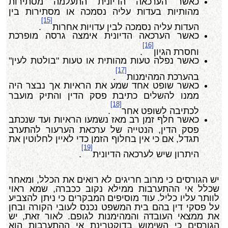
כאשר הערכאה הדיונית התעלמה מסתירות
מהותיות בעדות עליה נסמכה או מסתירות בין
[15]
העדות עליה נסמכה לבין עדויות אחרות
.
כאשר הערכאה הדיונית אימצה גרסה מופרכת
[16]
וחסרת הגיון
.
כאשר נפלה טעות מהותית או טעות "בולטת לעין"
[17]
בהערכת המהימנות
.
כאשר שופט אחד שמע את הראיות אך נבצר היה
ממנו להשלים כתיבת פסק הדין והתיק מועבר
[18]
לכתיבה לשופט אחר
.
כאשר חלף זמן רב מאז נשמעו הראיות ועד שנכתב
פסק הדין, הנטייה של ערכאת הערעור להתערב
תגדל, אם כי אין בחלוף הזמן כדי לאיין לחלוטין את
[19]
היתרון שיש לערכאה הדיונית
.
יש הגורסים כי מרוב חריגים לא רואים את הכלל, ומאחר
שכלל אי ההתערבות ממילא נקוב ככברה, שמא ראוי
לוותר עליו כליל. עוד מוסיפים המבקרים כי ניתן להצביע
על פסקי דין בהם בית המשפט נכנס לעובי הקורה ובחן
את ממצאי העובדה והמהימנות לגופם. לאור זאת, יש
הגורסים כי השימוש בדוקטרינת אי ההתערבות הוא