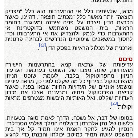
בהנמקה משכנעת.
מכאן, שלעיתים כלל אי ההתערבות הוא כלל "מצדיק
תוצאה" יותר מאשר כלל "מכתיב תוצאה". דהיינו, כאשר
הכרעת הדין ניצבת על פניה איתנה ומעוגנת בחומר
הראיות, בית המשפט משתמש בדוקטרינת אי
ההתערבות כדי לנמק ולהצדיק את אי התערבותו וכדי
לחסוך במשאבים שיפוטיים הנדרשים לבחינה פרטנית
[22]
וארכנית של מכלול הראיות בפסק הדין
.
סיכום
עדיפותה של ערכאה קמא בהתרשמות הישירה
מהעדויות, שונה מצבו של השופט בערכאת הערעור
הניזון מהפרוטוקול בלבד, לעומת שופט הניזון
מהפרוטוקול בצירוף כל מה שקלט לפני כן, מראה עיניים
ומשמע אוזניים של העדויות החיות שבאו בפניו, כאשר
קריאת הפרוטוקול מחיה ומרעננת אצלו את זכרון
העדויות שקלט, ואל האותיות היבשות מצטרפים מראות
[23]
וקולות
.
בסופו של דבר, אל נשכח: הדרך לאמת סוגה בטעויות,
כלשונו של נתן אלתרמן ב"שלמה המלך ושלמי הסנדלר".
הנסיון להגיע לחקר האמת אינו תמיד קל אך בית
המשפט עושה תמיד כמיטב יכולתו והבנתו כדי להגיע