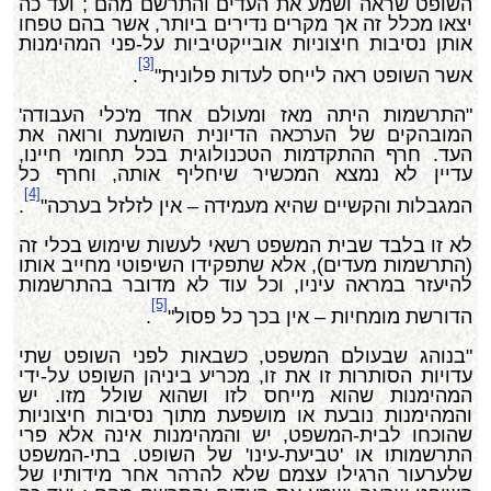
השופט שראה ושמע את העדים והתרשם מהם ; ועד כה
יצאו מכלל זה אך מקרים נדירים ביותר, אשר בהם טפחו
אותן נסיבות חיצוניות אובייקטיביות על-פני המהימנות
[3]
אשר השופט ראה לייחס לעדות פלונית"
.
"התרשמות היתה מאז ומעולם אחד מ'כלי העבודה'
המובהקים של הערכאה הדיונית השומעת ורואה את
העד. חרף ההתקדמות הטכנולוגית בכל תחומי חיינו,
עדיין לא נמצא המכשיר שיחליף אותה, וחרף כל
[4]
המגבלות והקשיים שהיא מעמידה – אין לזלזל בערכה"
.
לא זו בלבד שבית המשפט רשאי לעשות שימוש בכלי זה
(התרשמות מעדים), אלא שתפקידו השיפוטי מחייב אותו
להיעזר במראה עיניו, וכל עוד לא מדובר בהתרשמות
[5]
הדורשת מומחיות – אין בכך כל פסול"
.
"בנוהג שבעולם המשפט, כשבאות לפני השופט שתי
עדויות הסותרות זו את זו, מכריע ביניהן השופט על-ידי
המהימנות שהוא מייחס לזו ושהוא שולל מזו. יש
והמהימנות נובעת או מושפעת מתוך נסיבות חיצוניות
שהוכחו לבית-המשפט, יש והמהימנות אינה אלא פרי
התרשמותו או 'טביעת-עינו' של השופט. בתי-המשפט
שלערעור הרגילו עצמם שלא להרהר אחר מידותיו של