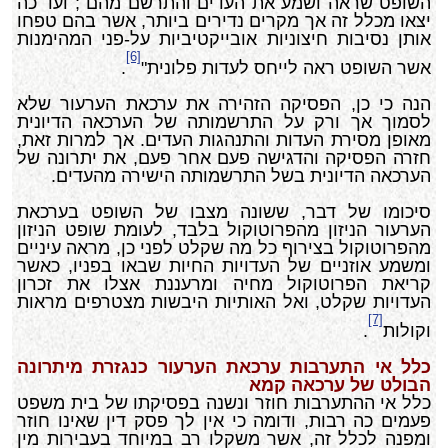
השופט שראה ושמע את העדים והתרשם מהם ; ועד כה
יצאו מכלל זה אך מקרים נדירים ביותר, אשר בהם טפחו
אותן נסיבות חיצוניות אובייקטיביות על-פני המהימנות
[6]
אשר השופט ראה לייחס לעדות פלונית"
.
הנה כי כן, הפסיקה הזהירה את ערכאת הערעור שלא
לסמוך אך ורק על התרשמותה של הערכאה הדיונית
מאופן מסירת העדות והתנהגות העדים. אך למרות זאת,
חזרה הפסיקה והדגישה פעם אחר פעם, את יתרונה של
הערכאה הדיונית בשל התרשמותה הישירה מהעדים.
סיכומו של דבר, ששונה מצבו של השופט בערכאת
הערעור הניזון מהפרוטוקול בלבד, לעומת שופט הניזון
מהפרוטוקול בצירוף כל מה שקלט לפני כן, מראה עיניים
ומשמע אוזניים של העדויות החיות שבאו בפניו, כאשר
קריאת הפרוטוקול מחיה ומרעננת אצלו את זכרון
העדויות שקלט, ואל האותיות היבשות מצטרפים מראות
[7]
וקולות
.
כלל אי התערבות ערכאת הערעור כנגזרת מיתרונה
הבולט של ערכאה קמא
כלל אי ההתערבות חוזר ונשנה בפסיקתו של בית משפט
פעמים כה רבות, ודומה כי אין לך פסק דין שאינו חוזר
ומפנה לכלל זה, אשר משקלו רב במיוחד בעבירות מין