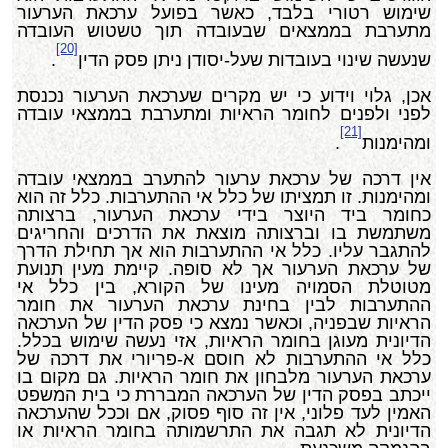
שימוש רטורי בלבד, כאשר בפועל ערכאת הערעור
מתערבת בממצאים שבעובדה תוך טשטוש העובדה
[20]
שנעשה שינוי בעובדות שעל-יסודן ניתן פסק הדין
.
אכן, גלוי וידוע כי יש מקרים שערכאת הערעור נכנסת
לפני ולפנים לחומר הראיות ומתערבת בממצאי עובדה
[21]
ומהימנות
.
אין דרכה של ערכאת ערעור להתערב בממצאי עובדה
ומהימנות. זו תמציתו של כלל אי ההתערבות. כלל זה הוא
כחומר ביד היוצר בידי ערכאת הערעור, ברצותה
משתמשת בו וברצותה מוצאת את הדרכים והחריגים
להתגבר עליו. כלל אי ההתערבות הוא אך תחילת הדרך
של ערכאת הערעור אך לא סופה. קיימת מעין תנועת
מטוטלת הסמויה מעינו של הקורא, בין כלל אי
ההתערבות לבין בחינת ערכאת הערעור את חומר
הראיות שבפניה, וכאשר נמצא כי פסק הדין של הערכאה
הדיונית מעוגן בחומר הראיות, אזי נעשה שימוש בכלל.
כלל אי ההתערבות לא חוסם א-פריורי את דרכה של
ערכאת הערעור מלבחון את חומר הראיות. גם מקום בו
ייכתב בפסק הדין של הערכאה המבררת כי בית המשפט
האמין לעד פלוני, אין זה סוף פסוק, אם וככל שהערכאה
הדיונית לא תגבה את התרשמותה בחומר הראיות או