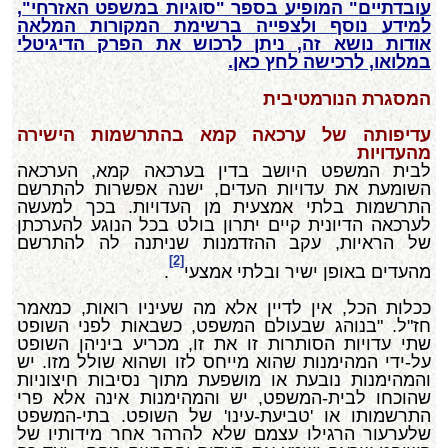
עובדתיים"
המופיע בספר "סוגיות במשפט האזרחי",
למידע נוסף ולצפייה ברשימת המקורות המלאה
אודות נושא זה, ניתן לרכוש את הפרק הדיגיטלי
במלואו, לרכישה לחץ כאן.
המסגרת הנורמטיבית
עדיפותה של ערכאה קמא בהתרשמות הישירה
מהעדויות
לבית המשפט היושב בדין בערכאה קמא, הערכאה
השומעת את עדויות העדים, ישנה אפשרות להתרשם
התרשמות בלתי אמצעית מן העדויות. בכך למעשה
לערכאה הדיונית קיים יתרון בולט בכל הנוגע להערכתן
של הראיות, עקב ההזדמנות שניתנה לה להתרשם
[2]
מהעדים באופן ישיר ובלתי אמצעי
.
ככלות הכל, אין לדיין אלא מה שעיניו רואות, כמאמר
חז"ל. "בנוהג שבעולם המשפט, כשבאות לפני השופט
שתי עדויות הסותרות זו את זו, מכריע ביניהן השופט
על-ידי המהימנות שהוא מייחס לזו ושהוא שולל מזו. יש
והמהימנות נובעת או מושפעת מתוך נסיבות חיצוניות
שהוכחו לבית-המשפט, יש והמהימנות אינה אלא פרי
התרשמותו או 'טביעת-עינו' של השופט. בתי-המשפט
שלערעור הרגילו עצמם שלא להרהר אחר מידותיו של