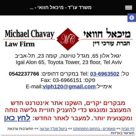
משרד עו''ד - מיכאל חוואי - ...
יגאל אלון 65, מגדל טויוטה, קומה 23, תל-אביב
Igal Alon 65, Toyota Tower, 23 floor, Tel Aviv
טל:
03-6963502
Tel:
במקרים דחופים:
0542237766
פקס: 03-6966151
Fax:
אימייל:E-mail:
gmail.com
viph120@
מבקרים יקרים, השקנו אתר אינטרנט חדש
המעוצב ומונגש כדי להעניק חוויית גלישה נוחה
לחץ כאן
ומקצועית יותר. למעבר
לאתר החדש:
דף הבית
>>
מאמרים - בתחום התמחותנו
>>
ביטול פס"ד וערעור
>> התערבות ערכאת
הערעור בעדויות