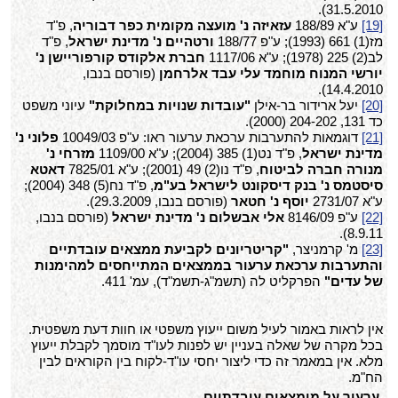
31.5.2010).
[19]
ע"א 188/89
עזאיזה נ' מועצה מקומית כפר דבוריה
, פ"ד
מז(1) 661 (1993); ע"פ 188/77
ורטהיים נ' מדינת ישראל
, פ"ד
לב(2) 225 (1978); ע"א 1117/06
חברת אלקודס קורפוריישן נ'
יורשי המנוח מוחמד עלי עבד אלרחמן
(פורסם בנבו,
14.4.2010).
[20]
יעל ארידור בר-אילן
"עובדות שנויות במחלוקת"
עיוני משפט
כד 131, 204-202 (2000).
[21]
דוגמאות להתערבות ערכאת ערעור ראו: ע"פ 10049/03
פלוני נ'
מדינת ישראל
, פ"ד נט(1) 385 (2004); ע"א 1109/00
מזרחי נ'
מנורה חברה לביטוח
, פ"ד נו(2) 49 (2001); ע"א 7825/01
דאטא
סיסטמס נ' בנק דיסקונט לישראל בע"מ
, פ"ד נח(5) 348 (2004);
ע"א 2731/07
יוסף נ' חטאר
(פורסם בנבו, 29.3.2009).
[22]
ע"פ 8146/09
אלי אבשלום נ' מדינת ישראל
(פורסם בנבו,
8.9.11).
[23]
מ' קרמניצר,
"קריטריונים לקביעת ממצאים עובדתיים
והתערבות ערכאת ערעור בממצאים המתייחסים למהימנות
של עדים"
הפרקליט לה (תשמ"ג-תשמ"ד), עמ' 411.
אין לראות באמור לעיל משום ייעוץ משפטי או חוות דעת משפטית.
בכל מקרה של שאלה בעניין יש לפנות לעו"ד מוסמך לקבלת ייעוץ
מלא. אין במאמר זה כדי ליצור יחסי עו"ד-לקוח בין הקוראים לבין
הח"מ.
ערעור על מימצאים עובדתיים