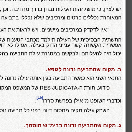
יש לציין, כי מושג זהות העילות נבחן בדרך מרחיבה. וכ
המאוחרת נכללים פרטים ומרכיבים שלא נכללו בתביעה
"אין לדקדק במרכיבים מישניים, ויש לראות את ה
התשתית הבסיסית של העילה תילמד מכתבי הטענות של ה
אפשרית הקשורה קשר ענייני הדוק בעילה, אפילו לא ה
יכול היה להעלותם ולבקשם במסגרת עילת התביעה בהלי
ב. מקום שהתביעה נדונה לגופא.
התנאי השני הוא כאשר התביעה בגין אותה עילה נדונה ל
כידוע, תורת ה-
RES JUDICATA
של המשפט המקובל
[16]
וכדברי השופט מ' אילן בפרשת סררו
:
השתק עילה מקים מחסום דיוני בפני כל תביעה נו
ג. מקום שהתביעה נדונה בבימ"ש מוסמך.