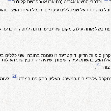
. וכדברי הנשיא אגרנט (כתוארו אז)בפרשת קלוז'נר
:
 מושתתת על שני כללים עיקריים. הכלל האחד הוא: ...
והו
ספת בשל אותה עילה, מקום שהתביעה נדונה לגופה
והוכרעה ע
ון סופיות הדיון, דוקטרינה זו טומנת בחובה שני כללים בש
אלו הוא, בהשתק עילה יש צורך שיהיה זהות בין שתי העילות 
[20]
צורך
.
[21]
נתקבל על-ידי בית-המשפט העליון בתקופת המנדט
. לעומ