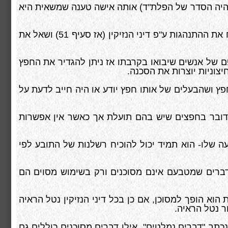
היה הסדר של הפלת"ד) אותה אישה טענה שמשאית היא
ביהמ"ש היה צריך לקבוע מהו דבר מסוכן ולקבוע באיזה מצב יעבור נטל הראיה. השופט אגרנט כתב את הפס"ד וניתח את ההתנהגות ע"פ דיני הנזיקין (אז סעיף 51) ושאל את
ם של אנשים שיבואו בקרבתו אז ניתן להגדיר את החפץ
צוניות יוצרות את הסכנה.
חפץ ושהבעלים של אותו חפץ יודע או היה חייב לדעת על
דובר בחפצים שיש בהם תועלת אך כאשר אין אפשרות
שלו- הוא תמיד יכול להוכיח רשלנות של התובע לפי
לדברים שמטבעם אינם מסוכנים ורק בשימוש מסוים הם
הוא הופך למסוכן, אם כן בכל דיני הנזיקין נטל הראיה
ר נטל הראיה.
כתב "דברים נמלטים", אילו דברים מסוכנים כוללים גם