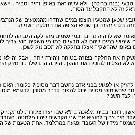
בעי (בנה בריכה) ולא עשה זאת באופן זהיר וסביר - יישא
אל זה לא התקבל עד הסוף.
תובע שטען שמטעיו הוצפו במים שחדרו מהמטעים של הנתבע
ה בלתי זהירה כך שהיא הציפה את החלקה השנייה.
ואומר שאילו היה מדובר במי גשמים מהחלקה הגבוהה לתחתו
שימוש במים שהם לא טבעיים כמו מי השקיה הוא צריך לנקו
ם באופן שההשקיה אצלו בחלקה לא תסב נזק לשכן.
קות את החלקה בצורה בטוחה וזהירה יותר. אבל זה לא נעש
וא לא הצליח להוכיח את ההפך. הייתה התרשלות והמזיק ה
להזיק או לפגוע בבני אדם נחשב דבר מסוכן? כלומר, האם 
 שבשימוש מסוים יכול להפוך לדבר מסוכן, לדוגמא מוטות 
ו לצד השני?
שון, דובר בבית מלאכה בת"א שבו יצרו צינורות למתקני קי
אחת עמדה על 2 קרשים ובאותו שלב היה צריך להוציא את שני הקרשים שהיו
). הסוללה נשמטה מידיו של העובד ופגעה במתלמד. אחת הטענות ש