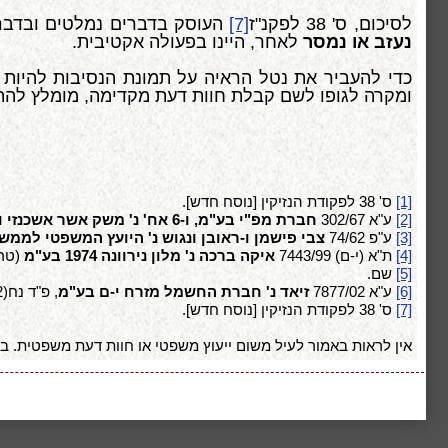
לסיכום, ס' 38 לפקנ"ז
[7]
העוסק בדברים נמלטים ובדברי
נעזב או נמסר
לאחר, היינו בפעולה אקטיבית.
כדי להעביר את נטל הראיה על תמונת הנסיבות להיות ב
ומקרה לגופו לשם קבלת חוות דעת מקדימה, מומלץ להתי
[1]
ס' 38 לפקודת הנזיקין [נוסח חדש].
[2]
ע"א 302/67
חברת מפ"י בע"מ, ו-6 אח' נ' משק אשר אשכנזי ושות'
[3]
ע"פ 74/62
צבי פישמן ו-ראובן ונגוש נ' היועץ המשפטי לממש
[4]
ת"א (י-ם) 7443/99
איקה ברכה נ' מלון נירוונה 1974 בע"מ
(טרם פ
[5]
שם.
[6]
ע"א 7877/02
זיאד נ' חברת החשמל מזרח י-ם בע"מ
, פ"ד נח(2) 279 (2003).
[7]
ס' 38 לפקודת הנזיקין [נוסח חדש].
אין לראות באמור לעיל משום ייעוץ משפטי או חוות דעת משפטית. בכל