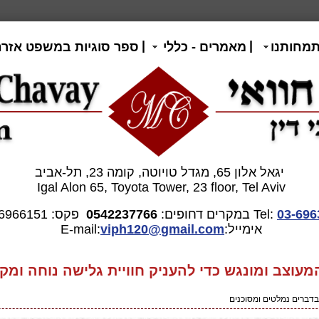
|
|
תמחותנו
מאמרים - כללי
ספר סוגיות במשפט אזרח
יגאל אלון 65, מגדל טויוטה, קומה 23, תל-אביב
Igal Alon 65, Toyota Tower, 23 floor, Tel Aviv
03-696
Tel:
במקרים דחופים:
0542237766
פקס: 03-6966151
אימייל:E-mail:
gmail.com
viph120@
וצב ומונגש כדי להעניק חוויית גלישה נוחה ומקצ
דברים נמלטים ומסוכנים