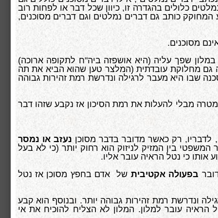
לטים כלולים בהגדרה זו, כיוון שכל דבר או לפחות רוב
ע המחוקק כותב גם דברים נמלטים וגם דברים מסוכנים,
ינם מסוכנים.
במלון שפך עליה (היא אושפזה ביה"ח לתקופה ארוכה)
 גם מחלוקת עובדתית (המלצר טען שהוא הביא את תה
סכנה שבו היא מעבר לרגילה ונדרשת רמת זהירות גבוהה
טרה מבלי להעלות את רמת הסיכון אז נקבע שזהו דבר
 לדבריו, רק כאשר מדובר בדבר מסוכן
נעזב או נמסר
המשפטי בין המזיק לניזוק הוא רחוק יותר (כי לא בעל
אותו כי נטל הראיה עובר אליו.
דובר
בפעולה אקטיבית
של אדם בחפץ מסוכן אז נטל
ילה ונדרשת רמת זהירות גבוהה יותר. ובנוסף הוא קבע
א למסור לה את הכוס ובעקבות המסירה נשפך עליה התה. ולכן זה נכנס לסעיף 38 ונטל הראיה עובר למלון. המלון לא הצליח להוכיח את אי