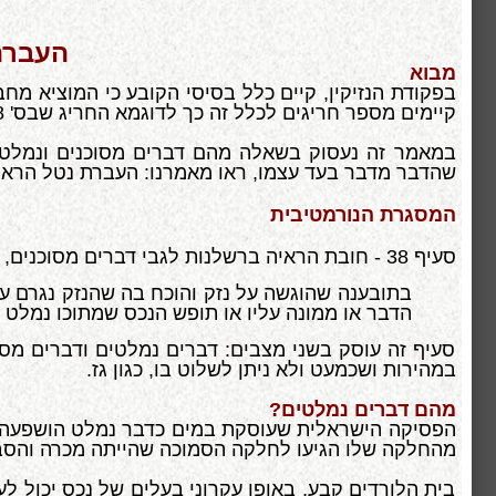
העברת
מבוא
בפקודת הנזיקין, קיים כלל בסיסי הקובע כי המוציא מח
קיימים מספר חריגים לכלל זה כך לדוגמא החריג שבס' 38 לפקנ"ז העוסק ב'דברים נמלטים'.
במאמר זה נעסוק בשאלה מהם דברים מסוכנים ונמלטי
שהדבר מדבר בעד עצמו, ראו מאמרנו: העברת נטל הראי
המסגרת הנורמטיבית
סעיף 38 - חובת הראיה ברשלנות לגבי דברים מסוכנים, להלן לשון ס' 38 לפקנ"ז
בתובענה שהוגשה על נזק והוכח בה שהנזק נגרם על 
הדבר או ממונה עליו או תופש הנכס שמתוכו נמלט
סעיף זה עוסק בשני מצבים: דברים נמלטים ודברים מ
במהירות ושכמעט ולא ניתן לשלוט בו, כגון גז.
מהם דברים נמלטים?
הפסיקה הישראלית שעוסקת במים כדבר נמלט הושפעה מ
מהחלקה שלו הגיעו לחלקה הסמוכה שהייתה מכרה והסבו 
בית הלורדים קבע, באופן עקרוני בעלים של נכס יכול ל