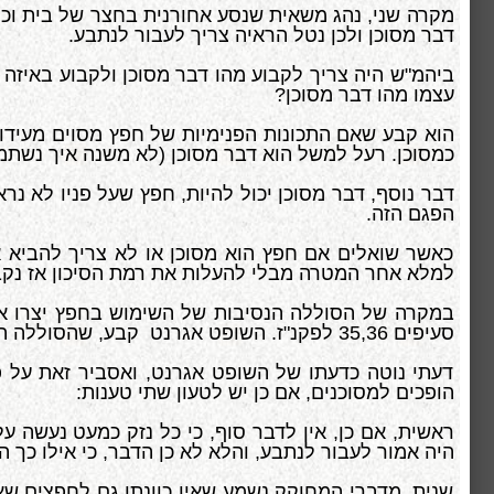
מקרה שני, נהג משאית שנסע אחורנית בחצר של בית ו
דבר מסוכן ולכן נטל הראיה צריך לעבור לנתבע.
עצמו מהו דבר מסוכן?
הוא קבע שאם התכונות הפנימיות של חפץ מסוים מעידות
כמסוכן. רעל למשל הוא דבר מסוכן (לא משנה איך נשתמש 
דבר נוסף, דבר מסוכן יכול להיות, חפץ שעל פניו לא נר
הפגם הזה.
כאשר שואלים אם חפץ הוא מסוכן או לא צריך להביא
למלא אחר המטרה מבלי להעלות את רמת הסיכון אז נקבע
במקרה של הסוללה הנסיבות של השימוש בחפץ יצרו את
סעיפים 35,36 לפקנ"ז. השופט אגרנט קבע, שהסוללה היא דבר לא מסוכן והמשאית כן.
דעתי נוטה כדעתו של השופט אגרנט, ואסביר זאת על פ
הופכים למסוכנים, אם כן יש לטעון שתי טענות:
ראשית, אם כן, אין לדבר סוף, כי כל נזק כמעט נעשה על
היה אמור לעבור לנתבע, והלא לא כן הדבר, כי אילו כך ה
שנית, מדברי המחוקק נשמע שאין כוונתו גם לחפצים שאי