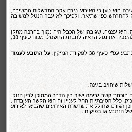
יבה הוא טען כי האירוע נגרם עקב התרשלות המשיבה,
ה להתרחש כפי שתיאר, ולפיכך לא עבר הנטל למשיבה
 היא עצמה, שגובהו של הכבל היה נמוך בהרבה מתקן
הגובה המותר, השאלה לנוכח הקביעה כי הנזק למערער נגרם על-ידי התחשמלות מכבל חשמל, האם אין די בכך כדי להעביר את נטל הראיה לחברת החשמל, מכוח סעיף 38,
 לפקודת הנזיקין,
על התובע לעמוד
לות שיחויב בגינה.
 הוכחת קשר גרימה ישיר בין הדבר המסוכן לבין הנזק.
ק. כלל הסיבתיות החל לעניין זה הוא הקשר העובדתי,
וכן הגורם שחולל את שרשרת האירועים שהביאו לאירוע
של הנתבע או בפיקוחו.