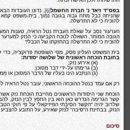
התרשלותו ולכן האישה זכתה.
בפס"ד זיאד נ' חברת החשמל
[6]
, נדונו העובדות הב
שהניחה כבל מתח גבוה בגובה נמוך. בית-משפט קמא ק
להוכיח כי לא התרשלה.
הערעור נסב על שאלת העברת נטל הראיה, טענות המער
להוכיח כי לא התרשלה בהחזקתו של הכבל?
בית המשפט העליון פסק, מפי השופטת פרוקצ'יה, כדי להעביר א
בחובת הוכחה ראשונית של שלושה יסודות:
(א) אירוע נזק;
(ב) גרימתו על-ידי דבר מסוכן;
(ג) הנתבע הינו בעליו של הדבר המסוכן או ממונה
רק אם עמד בנטל ההוכחה הראשוני, עובר נטל הראיה לנת
הוכחת שני היסודות הראשונים מחייבת הוכחת נזק אשר נ
קשר הגרימה הנדרש כאן הוא בין החפץ לבין הנזק, להב
שלרוב יהיה "הקשר הסיבתי הפיזיקאלי על פי חוקי הטב
הנזק, בבחינת ה"סיבה" לנזק שאירע, על התובע להצביע 
סיכום