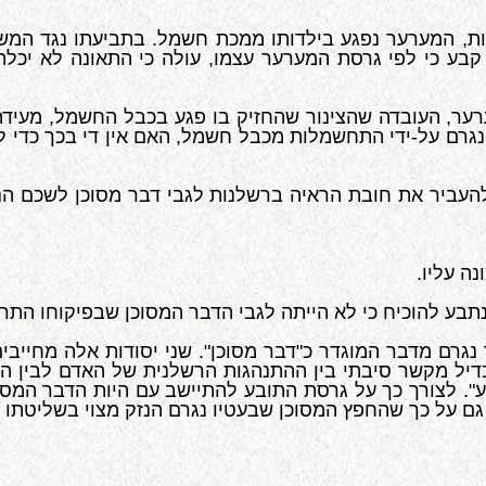
אות, המערער נפגע בילדותו ממכת חשמל. בתביעתו נגד המש
בע כי לפי גרסת המערער עצמו, עולה כי התאונה לא יכל
ער, העובדה שהצינור שהחזיק בו פגע בכבל החשמל, מעידה,
ת חובת הראיה ברשלנות לגבי דבר מסוכן לשכם הנתבע עפ"י סעיף 38
 עליו.
בע להוכיח כי לא הייתה לגבי הדבר המסוכן שבפיקוחו התרש
גרם מדבר המוגדר כ"דבר מסוכן". שני יסודות אלה מחייבים
דיל מקשר סיבתי בין ההתנהגות הרשלנית של האדם לבין הנז
ע". לצורך כך על גרסת התובע להתיישב עם היות הדבר המס
גם על כך שהחפץ המסוכן שבעטיו נגרם הנזק מצוי בשליטתו 