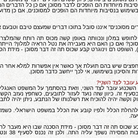
יבות מיוחדות הם הופכים לדבר מסוכן אם כן כל הדברים הנמ
בשימוש בנסיבות מיוחדות הם הופכים למסוכנים, אם כן מדו
ים מסוכנים" איננו סובל בתוכו דברים שמעצם טיבם וטבעם א
לחופש במלון ונכוותה באופן קשה מכוס תה רותח שהמלצר 
כן? ואם כן האם היא מעבירה את נטל הראיה למלון? הייתה
, השופט רם וינוגרט קבע שכוס תה זה דבר מסוכן - מידת ה
בחפצים שיש בהם תועלת אך כאשר אין אפשרות למלא אחר המ
ת והסיכון בשימושו, אי לכך ייחשב כדבר מסוכן.
 עובר לצד השני?
השכנוע עובר לצד השני, וזאת בהסתמך על המשפט האנגלי,
ף זה. כיוון שזה נועד לעזור לתובעים, כשחפץ נעזב הקשר 
וקשה יהיה להוכיח את רשלנותו של הנתבע, ניתן יהיה לתבוע 
להחלת הכלל ולפיו קובע את הכלל במשפט הישראלי. כשמ
עה.
בע שכוס תה זה דבר מסוכן - מידת הסכנה שבו היא מעבר לרג
כי המלצר ב