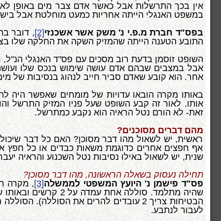
אין בכך התרשלות אבל כאשר אדם צבר מים באופן לא ט
במשפט האנגלי הייתה אחריות כמעט מוחלטת אבל בישר
בפס"ד חברת מ.פ.י נ' משק אשר אשכנזי
[2]
, דובר ב
התובע הטענה הייתה שהמזיק השקה את החלקה שלו בצור
השופט זוסמן בדעת רוב מסכים עם פס"ד האנגלי הנ"ל, 
אבל במצבים שבהם אדם עושה שימוש בנכס שלו ועושה 
אחר. הוא קובע שאדם סביר חייב לנהוג בנסיבות של מי
באותו מקרה הובאו עדויות של מומחים שאפשר היה להש
אותו. לאור זה קבע השופט שעל פניו המזיק התרשל וה
זאת- לא הורם נטל הראיה הוא נקבע כמתרשל.
מהם דברים מסוכנים?
ראשית, יש לשאול מהו דבר מסוכן? האם כל דבר שיכול 
אף חפצים אחרים כדוגמת משאות כבדים או כל חפץ אחר
שנית, יש לשאול באילו נסיבות נטל השכנוע והראיה יעבר
תחילה נעסוק בשאלה הראשונה, מהו דבר מסוכן?
פס"ד פישמן נ' היועץ המשפטי לממשלה
[3]
, מקרה רא
שהיה מתלמד. סוללה 
הבטיחות צריך 2 עובדים להרים את הסוללה
לעבור לנתבע.