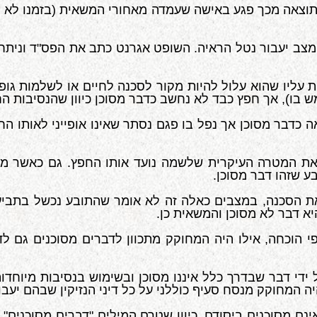
כתוצאה מכך פגע באישה שעמדה מאחורי המשאית (בזמנו לא 
 עליו שהוא עלול להיות מקור לסכנה לחיים או לשלמות גופ
בו), אך חפץ כבד לא נחשב כדבר מסוכן כיוון שהנסיבות החי
אה כדבר מסוכן אך נפל בו פגם נסתר שאינו אופייני לאותו ה
 את המטרה העיקרית שלשמה נועד אותו החפץ. גם כאשר מ
 שזהו דבר מסוכן.
 הסכנה, במצבים כאלה זה לא אומר שהתובע נכשל בתביעה 
י הוכחה, אילו היה המחוקק מתכוון לדברים מסוכנים גם 
 ידי דבר שבדרך כלל איננו מסוכן ובשימוש בנסיבות מיוחדות 
יה המחוקק מנסח סעיף כוללני על כל דיני הנזיקין שבהם יעבו
נם מסוכנים ביסודם, כיוון שטרם המילים "דברים מסוכנים" נ