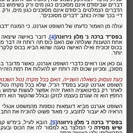
דברים שביסודם אינם מסוכנים כגון מים ורק בשימוש בנס
הדברים הנמלטים ביסודם אינם מסוכנים כגון מים, ורק 
דיי בכך שהיה כותב "דברים מסוכנים".
עולה מן האמור כדעתו של השופט אגרנט, כי המונח "דבר
בפס"ד ברכה נ' מלון נירוונה
[4]
, דובר באישה שיצאה 
אחת הטענות שעלתה שם האם כוס תה רותח זה דבר מסו
בכוס זכוכית ואילו האישה טענה שהוא הביא בכוס קלקר)
יותר.
גם כאן אנו רואים כדברי השופט אגרנט, כאשר מדובר 
מסוכן, ומכיוון שכוס תה רותח יש להעלות את רמת הזהירו
כעת נעסוק בשאלה השנייה, האם בכל מקרה נטל השכנוע
השופט אגרנט קובע בפס"ד הנ"ל, שלא בכל מקרה נטל 
לאחר רק בסיטואציה הזאת יהיה אפשר לעשות שימוש בסעי
החפץ הוא זה שגרם בעצמו לנזק) ובגלל שהקשר הוא רחוק 
השופט אגרנט מביא דוגמאות נוספות מהמשפט אנגלי 
הראיה לא יעבור לתובע, כי מאוד פשוט להוכיח את התבי
בפס"ד ברכה נ' מלון נירוונה
[5]
, הובא לעיל, בימ"ש ק
שיש מסירה