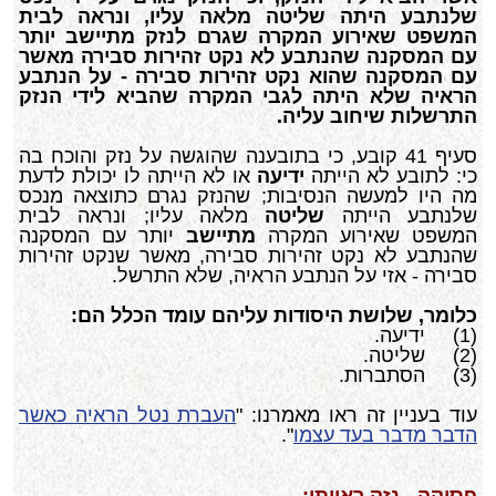
שלנתבע היתה שליטה מלאה עליו, ונראה לבית
המשפט שאירוע המקרה שגרם לנזק מתיישב יותר
עם המסקנה שהנתבע לא נקט זהירות סבירה מאשר
עם המסקנה שהוא נקט זהירות סבירה - על הנתבע
הראיה שלא היתה לגבי המקרה שהביא לידי הנזק
התרשלות שיחוב עליה.
סעיף 41 קובע, כי בתובענה שהוגשה על נזק והוכח בה
כי: לתובע לא הייתה
ידיעה
או לא הייתה לו יכולת לדעת
מה היו למעשה הנסיבות; שהנזק נגרם כתוצאה מנכס
שלנתבע הייתה
שליטה
מלאה עליו; ונראה לבית
המשפט שאירוע המקרה
מתיישב
יותר עם המסקנה
שהנתבע לא נקט זהירות סבירה, מאשר שנקט זהירות
סבירה - אזי על הנתבע הראיה, שלא התרשל.
כלומר, שלושת
היסודות
עליהם
עומד
הכלל
הם:
(1) ידיעה.
(2) שליטה.
(3) הסתברות.
עוד בעניין זה ראו מאמרנו: "
העברת נטל הראיה כאשר
הדבר מדבר בעד עצמו
".
פסיקה - נזק ראייתי: