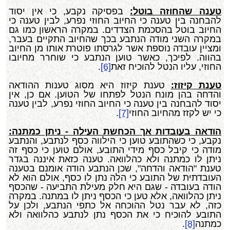
טענה שהחוזה בוטל
:
בפסיקה נקבע, כי אין יסוד
להבחנה בין טענה כי החיוב החוזי נפרע, לבין טענה כי
החיוב בוטל בהסכמת הצדדים. במקרה הראשון כמו גם
במקרה השני מודה הנתבע בכך שהחיוב התקיים בעבר,
ומציין עובדה נוספת אשר לגרסתו פוטרת אותו מן החיוב
בהווה. לפיכך, כאשר טוען הנתבע כי שוחרר מחיובו
החוזי, עליו הנטל להוכיח זאת
[6]
.
טענת קיזוז
:
טענת קיזוז היא מסוג טענות ההודאה
והדחה בהן מונח הנטל לפתחו של הטוען. אם כן, אין
יסוד להבחנה בין טענה כי החיוב החוזי נפרע, לבין טענה
כי יש לקזז מהחיוב החוזי
[7]
.
הודאה בעובדות אך הכחשת העילה - ניתן כמתנה
:
נקבע, כי כשהתובע טוען כי הילווה כסף לנתבע, והנתבע
מודה כי קיבל כסף מידי התובע, אולם טוען כי כסף זה
ניתן לו כמתנה ולא כהלוואה. טענה כזאת איננה בגדר
טענת "הודאה והדחה", שכן הנתבע הודה אומנם בטענה
העובדתית של התובע כי הלה נתן לו כסף, אולם הוא לא
הודה בעובדה - שגם היא חלק מעילת התביעה - שהכסף
ניתן כהלוואה, אלא טען כי הכסף ניתן לו במתנה. במקרה
כזה, לא עבר נטל ההוכחה אל כתפי הנתבע, ולכן על
התובע להוכיח כי את הכסף נתן לנתבע כהלוואה ולא
כמתנה
[8]
.