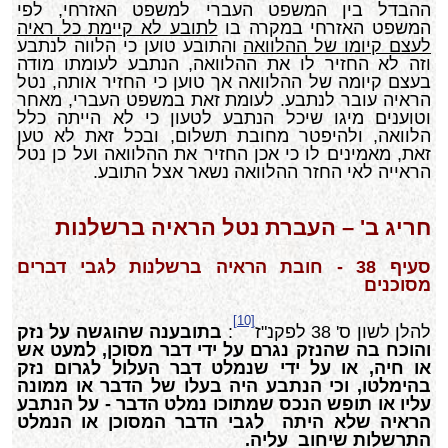
ההבדל בין המשפט העברי למשפט האזרחי, לפי
המשפט האזרחי במקרה בו
לתובע לא קיימת כל ראיה
לעצם קיומו של ההלוואה
והתובע טוען כי הלווה לנתבע
וזה לא החזיר לו את ההלוואה, הנתבע לעומתו מודה
בעצם קיומה של ההלוואה אך טוען כי החזיר אותה, נטל
הראיה עובר לנתבע. לעומת זאת במשפט העברי, מאחר
וטוענים מיגו שיכל הנתבע לטעון כי לא הייתה כלל
הלוואה, ולהיפטר מחובת תשלום, ובכל זאת לא טען
זאת, מאמינים לו כי אכן החזיר את ההלוואה ועל כן נטל
הראייה לאי החזר ההלוואה נשאר אצל התובע.
חריג ב' – העברת נטל הראיה ברשלנות
סעיף 38 - חובת הראיה ברשלנות לגבי דברים
מסוכנים
[10]
להלן לשון ס' 38 לפקנ"ז
:
בתובענה שהוגשה על נזק
והוכח בה שהנזק נגרם על ידי דבר מסוכן, למעט אש
או חיה, או על ידי שנמלט דבר העלול לגרום נזק
בהימלטו, וכי הנתבע היה בעלו של הדבר או ממונה
עליו או תופש הנכס שמתוכו נמלט הדבר - על הנתבע
הראיה שלא היתה לגבי הדבר המסוכן או הנמלט
התרשלות שיחוב עליה.