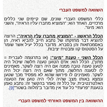
השוואה למשפט העברי
כללי המשפט העברי שונים, שם קיימים שני כללים
מרכזיים, האחד הוא: "המוציא מחברו עליו הראיה", והשני
הוא: מיגו".
הכלל הראשון - "המוציא מחברו עליו הראיה":
הרוצה
להוציא דבר מחזקתו של נתבע חייב להביא ראיה, הן
באסמכתאות והן בסברא. מדובר בכלל יעיל אשר שומר
על הסטטוס קוו ומבטיח יציבות.
הכלל השני - טענת "מיגו":
(או בתרגומה לעברית =
מתוך), הכלל הוא: אדם הטוען טענה חלשה שיכול היה
לטעון טענה טובה ממנה אם היה רוצה לשקר, מאמינים
לו לטענה החלשה, מתוך שאם היה רוצה יכול היה
לשקר. מאמינים לו פירושו שהוא לא מפסיד מכך שטען
ונמצא באותו מצב שהיה לולי היה טוען את הטענה
האלטרנטיבית. על כלל זה נאמר בהקשר זה: נתבע נאמן
בטענת "פרעתי" כל עוד אין מדובר ב"מלווה בשטר"
[9]
.
ההשוואה בין המשפט האזרחי למשפט העברי