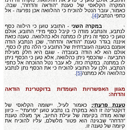
התובע, אולם טוען כי פרע את ההלוואה. מקרה זה הינו
המקרה הקלאסי של טענת "הודאה והדחה", שבה,
כאמור, עובר הנטל להוכיח כי ההלוואה אכן נפרעה - אל
כתפי הנתבע
[4]
.
·
במקרה השני
- התובע טוען כי הילווה כסף
לנתבע, והנתבע מודה כי קיבל כסף מידי התובע, אולם
טוען כי כסף זה ניתן לו כמתנה ולא כהלוואה. טענה כזאת
איננה בגדר טענת "הודאה והדחה", שכן הנתבע הודה
אומנם בטענה העובדתית של התובע כי הלה נתן לו כסף,
אולם הוא לא הודה בעובדה - שגם היא חלק מעילת
התביעה - שהכסף ניתן כהלוואה, אלא טען כי הכסף ניתן
לו במתנה. במקרה כזה, לא עבר נטל ההוכחה אל כתפי
הנתבע, ולכן על התובע להוכיח כי את הכסף נתן לנתבע
כהלוואה ולא כמתנה
[5]
.
מגוון האפשרויות העומדות בדוקטרינת הודאה
והדחה:
טענת פרעתי
:
כאמור לעיל, יישומה הקלאסי של
דוקטרינה זו הוא במקרה בו נתבע טוען "פרעתי" – כיוון
שהוא מודה בקיומה של עילת החיוב, אך מעלה טענת
"הדחה" שבגינה הוא פטור מלשלם, עליו להוכיח את
קיומה של טענה זו.