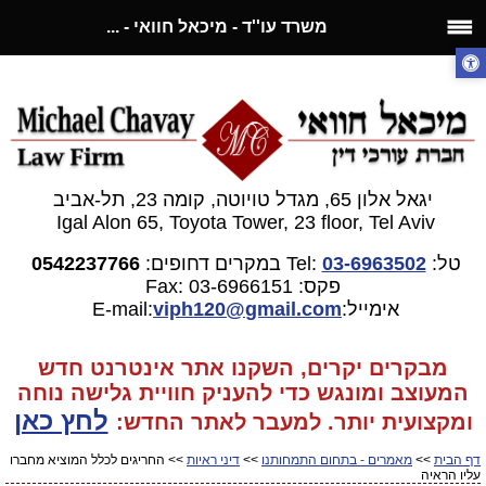
משרד עו''ד - מיכאל חוואי - ...
יגאל אלון 65, מגדל טויוטה, קומה 23, תל-אביב
Igal Alon 65, Toyota Tower, 23 floor, Tel Aviv
טל:
03-6963502
Tel:
במקרים דחופים:
0542237766
פקס: 03-6966151
Fax:
אימייל:E-mail:
gmail.com
viph120@
מבקרים יקרים, השקנו אתר אינטרנט חדש
המעוצב ומונגש כדי להעניק חוויית גלישה נוחה
לחץ כאן
ומקצועית יותר. למעבר
לאתר החדש:
דף הבית
>>
מאמרים - בתחום התמחותנו
>>
דיני ראיות
>> החריגים לכלל המוציא מחברו
עליו הראיה