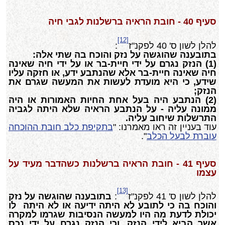
סעיף 40 - חובת הראיה ברשלנות לגבי חיה
[12]
להלן לשון ס' 40 לפקנ"ז
:
בתובענה שהוגשה על נזק והוכח בה שתי אלה:
(1) הנזק נגרם על ידי חיית-בר או על ידי חיה שאינה
חיה שאינה חיית-בר אלא שהנתבע ידע, או חזקה עליו
שידע, כי היא מועדת לעשות את המעשה שגרם את
הנזק;
(2) הנתבע היה בעל אחת החיות האמורות או היה
ממונה עליה - על הנתבע הראיה שלא היתה לגביה
התרשלות שיחוב עליה.
עוד בעניין זה ראו מאמרנו: "
בתקיפת כלב חובת ההוכחה
עוברת לבעל הכלב
".
סעיף 41 - חובת הראיה ברשלנות כשהדבר מעיד על
עצמו
[13]
להלן לשון ס' 41 לפקנ"ז
:
בתובענה שהוגשה על נזק
והוכח בה כי לתובע לא היתה ידיעה או לא היתה לו
יכולת לדעת מה היו למעשה הנסיבות שגרמו למקרה
אשר הביא לידי הנזק, וכי הנזק נגרם על ידי נכס