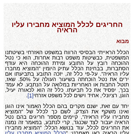
החריגים לכלל המוציא מחבירו עליו
הראיה
מבוא
הכלל הראייתי הבסיסי הרווח במשפט האזרחי בשיטתנו
המשפטית, כבשיטות משפט רבות אחרות, הוא כי נטל
ההוכחה רובץ על התובע ומידת ההוכחה היא עודף
הסתברות, בבחינת הכלל עתיק היומין "המוציא מחברו
עליו הראיה". על-פי כלל זה, יזכה התובע בתביעתו אם
ירים את נטל הוכחתה בשיעור העולה על 50%. שאז,
תוטל החבות או האחריות במלואה על הנתבע. לא עמד
בכך, יפסיד את כל תביעתו. כלל זה הוא לכאורה יעיל,
הוגן, רציונלי, אחיד וישים לכל משפט אזרחי
[1]
.
יחד עם זאת, ישנם מקרים בהם הכלל האמור אינו הוגן
ואינו משקף את הצדק, לשם כך לכלל של "המוציא
מחבירו עליו הראיה", קיימים מספר חריגים בהם נטל
הראיה יעבור לצד שכנגד, קרי לנתבע, במאמר זה נמנה
את החריגים לכלל, עוד בנושא הכלל: "המוציא מחבירו
עליו הראיה ראו מאמרנו: "
הכלל המוציא מחברו עליו