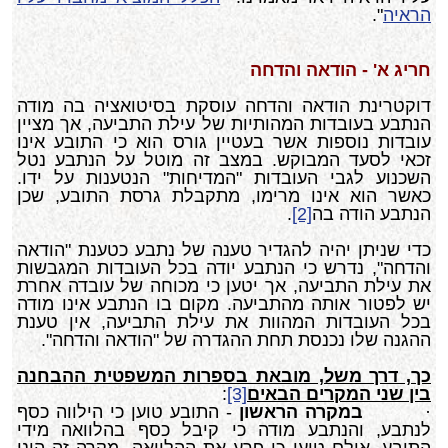
הראיה
".
חריג א' - הודאה והדחה
דוקטרינת הודאה והדחה עוסקת בסיטואציה בה מודה
הנתבע בעובדות המהותיות של עילת התביעה, אך מציין
עובדות נוספות אשר בעטיין גורס הוא כי התובע אינו
זכאי לסעד המבוקש. במצב זה מוטל על הנתבע נטל
השכנוע לגבי העובדות "המדיחות" הנטענות על ידו.
כאשר הוא אינו מרימו, מתקבלת גרסת התובע, שכן
הנתבע הודה בה
[2]
.
כדי שניתן יהיה להגדיר טענה של נתבע כטענת "הודאה
והדחה", נדרש כי הנתבע יודה בכל העובדות המגבשות
את עילת התביעה, אך יטען כי מכוחה של עובדה אחרת
יש לפטור אותה מהתביעה. מקום בו הנתבע אינו מודה
בכל העובדות המהוות את עילת התביעה, אין טענת
ההגנה שלו נכנסת תחת ההגדרה של "הודאה והדחה".
כך, דרך משל, מובאת בספרות המשפטית ההבחנה
בין שני המקרים הבאים
[3]
:
·
במקרה הראשון
- התובע טוען כי הילווה כסף
לנתבע, והנתבע מודה כי קיבל כסף בהלוואה מידי