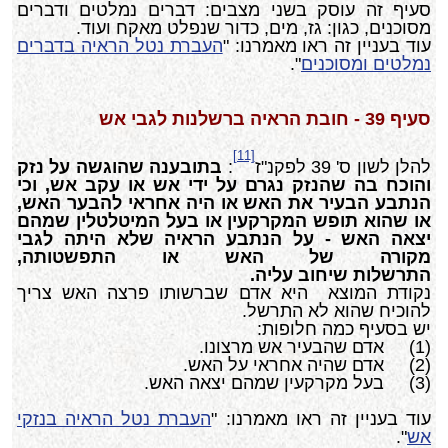
סעיף זה עוסק בשני מצבים: דברים נמלטים ודברים
מסוכנים, כגון: גז, מים, כדור שנפלט מאקח ועוד.
עוד בעניין זה ראו מאמרנו: "
העברת נטל הראיה בדברים
נמלטים ומסוכנים
".
סעיף 39 - חובת הראיה ברשלנות לגבי אש
[11]
להלן לשון ס' 39 לפקנ"ז
:
בתובענה שהוגשה על נזק
והוכח בה שהנזק נגרם על ידי אש או עקב אש, וכי
הנתבע הבעיר את האש או היה אחראי
להבער
האש,
או שהוא תופש המקרקעין או בעל המיטלטלין שמהם
יצאה האש - על הנתבע הראיה שלא
היתה
לגבי
מקורה של האש או התפשטותה,
התרשלות
שיחוב
עליה.
נקודת המוצא היא אדם שברשותו פרצה האש צריך
להוכיח שהוא לא התרשל.
יש בסעיף כמה חלופות:
(1) אדם שהבעיר אש מרצונו.
(2) אדם שהיה אחראי על האש.
(3) בעל מקרקעין שמהם יצאה האש.
עוד בעניין זה ראו מאמרנו: "
העברת נטל הראיה בנזקי
אש
".