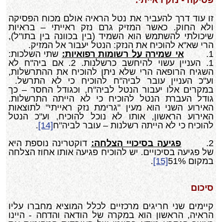
זו עוד דרך להעביר את נטל הראיה אולם מכוח הפסיקה
ולא החוק. כאשר המזיק גרם נזק ראייתי – בראיות
שיכולתי להשתמש הוא השמיד (בין בכוונה בין בתו"ל),
הרי שא"א להוכיח את הנזק: הנטל יעבור אל המזיק.
1.
אי שמירה על רשומות רפואיות:
שתי השלכות:
1. העניין עשוי להיחשב כרשלנות. 2. אם ביה"ח לא
השגיח הרופאה הרי שלא ניתן להוכיח את ההתרשלות,
וע"כ העניין עובר לביה"ח להוכיח כי לא התרשל.
במקרים אלו יעבור הנטל לביה"ח, וכגודל החסר – כך
גודל העברת הנטל להוכיח כי לא הייתה התרשלות.
האירוע השני הוא מעין "גרימת נזק ראייתי" לתוצאות
האירוע הראשון, אותו לא נוכל להוכיח, וע"כ הנטל
להוכיח כי לא הייתה רשלנות – עובר לביה"ח
[14]
.
2.
פגיעה בסיכויי הצלחה:
דוקטרינה נוספת היא
של פגיעה בסיכויים. יש להוכיח פגיעה אותו אחוז הצלחה
במקום 51%
[15]
.
סיכום
קיימים שני חריגים מרכזיים לכלל המוציא מחברו עליו
הראיה, הראשון הוא במקרה של הודאה והדחה - היינו