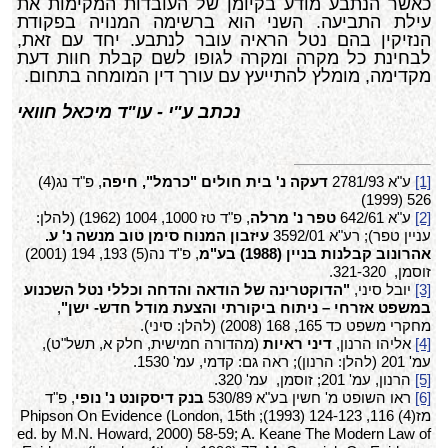
כאשר הנתבע מודע בקיומן של העובדות המקימות את
עילת התביעה. השני הוא ברשימה המנויה בפקודת
הנזיקין בהם נטל הראיה עובר לנתבע. יחד עם זאת,
לבחינת כל מקרה ומקרה לגופו לשם קבלת חוות דעת
מקדימה, מומלץ להתייעץ עם עורך דין המומחה בתחום.
נכתב ע"י - עו"ד מיכאל חוואי
[1]
ע"א 2781/93
דעקה נ' בית חולים "כרמל", חיפה
, פ"ד נג(4)
526 (1999)
[2]
ע"א 642/61
טפר נ' מרלה
, פ"ד טז 1000, 1004 (1962) (להלן:
עניין טפר); רע"א 3592/01
עיזבון המנוח סימן טוב מנשה נ' ע.
אהרונוב קבלנות בניין (1988) בע"מ
, פ"ד נה(5) 193, 194 (2001)
זוסמן, 321-320.
[3]
יובל סיני,
"הדוקטרינה של הודאה והדחה וכללי נטל השכנוע
במשפט אזרחי – ניתוח ביקורתי והצעת מודל חדש- ישן"
,
מחקרי משפט כד 165, 168 (2008) (להלן: סיני).
[4]
אליהו הרנון,
דיני ראיות
(מהדורה חמישית, חלק א, תשל"ט),
עמ' 201 (להלן: הרנון); ראה גם: קדמי, עמ' 1530.
[5]
הרנון, עמ' 201; זוסמן, עמ' 320.
[6]
ראו השופט מ' חשין בע"א 530/89
בנק דיסקונט נ' נופי
, פ"ד
מז(4) 116, 124-123 (1993);
Phipson On Evidence (London, 15th
ed. by M.N. Howard, 2000) 58-59; A. Keane The Modern Law of