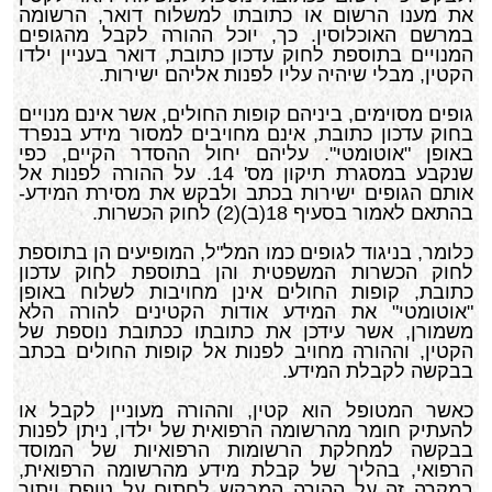
את מענו הרשום או כתובתו למשלוח דואר, הרשומה
במרשם האוכלוסין. כך, יוכל ההורה לקבל מהגופים
המנויים בתוספת לחוק עדכון כתובת, דואר בעניין ילדו
הקטין, מבלי שיהיה עליו לפנות אליהם ישירות.
גופים מסוימים, ביניהם קופות החולים, אשר אינם מנויים
בחוק עדכון כתובת, אינם מחויבים למסור מידע בנפרד
באופן "אוטומטי". עליהם יחול ההסדר הקיים, כפי
שנקבע במסגרת תיקון מס' 14. על ההורה לפנות אל
אותם הגופים ישירות בכתב ולבקש את מסירת המידע-
בהתאם לאמור בסעיף 18(ב)(2) לחוק הכשרות.
כלומר, בניגוד לגופים כמו המל"ל, המופיעים הן בתוספת
לחוק הכשרות המשפטית והן בתוספת לחוק עדכון
כתובת, קופות החולים אינן מחויבות לשלוח באופן
"אוטומטי" את המידע אודות הקטינים להורה הלא
משמורן, אשר עידכן את כתובתו ככתובת נוספת של
הקטין, וההורה מחויב לפנות אל קופות החולים בכתב
בבקשה לקבלת המידע.
כאשר המטופל הוא קטין, וההורה מעוניין לקבל או
להעתיק חומר מהרשומה הרפואית של ילדו, ניתן לפנות
בבקשה למחלקת הרשומות הרפואיות של המוסד
הרפואי, בהליך של קבלת מידע מהרשומה הרפואית,
במקרה זה על ההורה המבקש לחתום על טופס ויתור