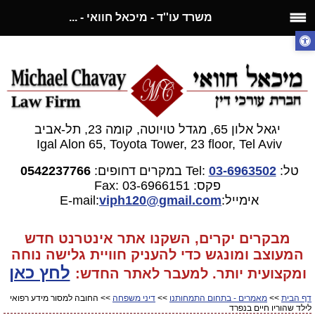
משרד עו''ד - מיכאל חוואי - ...
יגאל אלון 65, מגדל טויוטה, קומה 23, תל-אביב
Igal Alon 65, Toyota Tower, 23 floor, Tel Aviv
טל:
03-6963502
Tel:
במקרים דחופים:
0542237766
פקס: 03-6966151
Fax:
אימייל:E-mail:
gmail.com
viph120@
מבקרים יקרים, השקנו אתר אינטרנט חדש
המעוצב ומונגש כדי להעניק חוויית גלישה נוחה
לחץ כאן
ומקצועית יותר. למעבר
לאתר החדש:
דף הבית
>>
מאמרים - בתחום התמחותנו
>>
דיני משפחה
>> החובה למסור מידע רפואי
לילד שהוריו חיים בנפרד