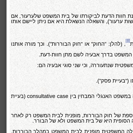
נת חוות הדעת לביקורתו של בית המשפט שלערעור, אם
ות ערעור), והשאלה הנשאלת היא אם ניתן ליישם אותו
[8]
ת
, (להלן: "החוק" או "חוק הבוררות"). וכך מורה אותנו
 המשפט בדרך אבעיה לשם מתן חוות-דעת.
שפטית שנתעוררה, וכי שני סוגי אבעיה הם:
("בעיית פסק").
ה במשפט האנגלי המבחין בין
consultative case
(בעיית
 או חלקו השני של סעיף טז לתוספת של חוק הבוררות, מופנית לבית המשפט רק לאחר
הסופית היא של בית המשפט ולא של הבורר.
 של התוספת לחוק, השאלה המשפטית מופנית לבית המשפט במהלך הבוררות,