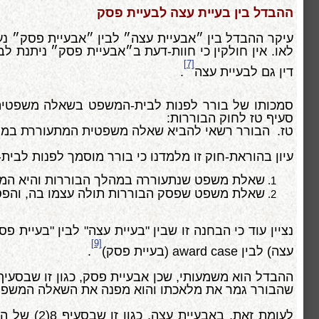
ההבדל בין בעיית עצה לבעיית פסק
עיקר ההבדל בין ״אבעיית עצה״ לבין ״אבעיית פסק״ נ
לאו. אין חולקין כי חוות-דעת ב״אבעיית פסק״ ניתנת 
[7]
דין גם לבעיית עצה
.
סמכותו של בורר לפנות לבית-המשפט בשאלה משפטי
סעיף טז לחוק הבוררות:
טז. הבורר רשאי להביא שאלה משפטית המתעוררת במהלך
עיון בהוראת-חוק זו מלמדנו כי בורר מוסמך לפנות לבית
שאלת משפט שנתעוררה במהלך הבוררות והיא המכו
שאלת משפט שפסק הבוררות תולה עצמו בה, והפסק
נציין עוד כי הבחנה זו שבין "בעיית עצה" לבין "בעיי
[9]
עצה) לבין
award case
(בעיית פסק)
.
שהבורר גמר את מלאכתו והוא מפנה את השאלה המשפטי
לעומת זאת