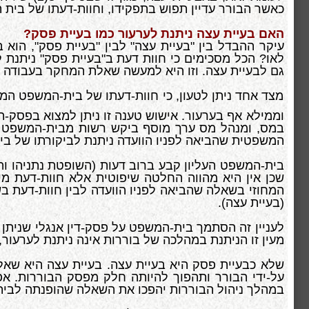
כאשר הבורר עדיין תפוש בתפקידו, וחוות-דעתו של בית
האם בעיית עצה ניתנת לערעור כמו בעיית פסק?
עיקר ההבדל בין
"בעיית עצה" לבין "בעיית פסק",
הוא ב
לאו? הכל מסכימים כי חוות דעת ב"בעיית פסק" ניתנת 
גם לבעיית עצה. וזו היא למעשה שאלת המחקר בעבודה זו
מצד אחד ניתן לטעון, כי חוות-דעתו של בית-המשפט המח
וממילא אף בערעור. אישוש טענה זו ניתן למצוא בפסק-הדין שני
במס, ומנהל מס ערך מוסף ביקש רשות מבית-המשפט העל
המשפטית שהביאה לפניו הוועדה ניתנת לביקורתו של בית
בית-המשפט העליון קבע ברוב דעות (השופטת נתניהו והשו
שכן אין היא מהווה החלטה שיפוטית אלא חוות-דעת מי
המחוזי בשאלה שהביאה לפניו הוועדה לבין חוות-דעת
(בעיית עצה).
לעניין זה הסתמך בית-המשפט על פסק-דין אנגלי שנית
מעין זו הניתנת במהלכה של בוררות אינה ניתנת לערעור,
שלא כבעיית פסק היא בעיית עצה. בעיית עצה היא ש
על-ידי הבורר ותהפוך להיותה חלק מפסק הבוררות. א
במהלך ניהול הבוררות יהפכו את השאלה שהופנתה לבי