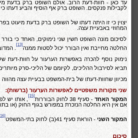
עד כאן - חוות-דעת הרוב. אולם השופט ברק בדעת מי
לקבילות פנקסים. השופט ברק אף הוסיף והביע דעתו כ
יצוין כי זו היתה דעתו של השופט ברק בדעת מיעוט בפר
המחוזי באבעיית עצה.
לסיכום מונה השופט חשין שני נימוקים, האחד כי בו
[13]
החלטה מחייבת ואין הבורר יכול לסטות ממנה
. המדוב
נימוק נוסף להכרה באפשרות הערעור על חוות-דעת של
תביא לסירבול ההליכים, לקיומם של הליכי-סרק מיותרים 
מכיוון שחוות-דעתו של בית-המשפט בבעיית עצה מהווה
שני מקורות משפטיים לאפשרות הערעור (ברשות):
[15]
המקור האחד
- סעיף 38 לחוק הבוררות
, אותו יש ל
אם אין היא החלטה הנזכרת במפורש בגוף החוק (או בתוספ
[16]
המקור השני
- הוראת סעיף 41(ב) לחוק בתי-המשפט
סיכום