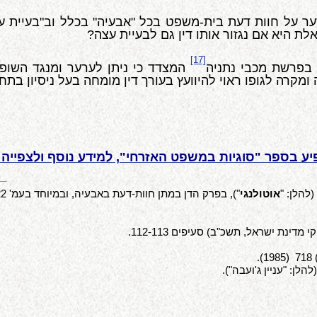
ר על חוות דעת בית-משפט בכל "אבעיה" בכלל וב"בעיית ע
 היא אם נגזור אותו דין גם לבעיית עצה?
[17]
 בפרשת מכבי נתניה
המצדד כי ניתן לערער ומנגד השופ
 ומקרה לגופו ראוי להיוועץ בעורך דין מומחה בעל ניסיון בתח
ע בספר "סוגיות במשפט האזרחי", למידע נוסף ולצפייה 
אוטולנגי
"), בפרק הדן במתן חוות-דעת באבעיה, ובמיוחד בעמ' 322- 325.
י מדינת ישראל, תשכ"ב) סעיפים 112-113.