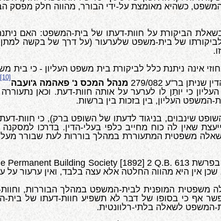
 המשפט, כשהיא מאומצת על-ידי הבורר, מהווה חלק מפסק הב
שאלת הביקורת על חוות-דעתו של בית-המשפט: האם ניתנת
לביקורתו של בית-משפט שלערעור (על דרך של בקשה למתן ר
.
וזי אינה ניתנת כלל לביקורת בית משפט העליון - כי בית מ
[10]
תן בר"ע 279/082
מנהל המכס נ' פאהמה ג'ועבה
,
יון כי יותַן לו לערער על אותה חוות-דעת. וכאן נתעור
-המשפט העליון, בין בזכות בין ברשות.
פט שינבוים, בניגוד לדעתו של השופט ברק), כי חוות-דעת מ
יעצת שאין לה כוח מחייב כלפי בעלי-הדין. בדרכו למסקנה 
 בשאלה משפטית המתעוררת במהלך בוררות לעת שבורר מעלה
ן בפרשת
le Permanent Building Society [1892] 2 Q.B. 613
 שכן אין היא מהווה החלטה אלא עצה בלבד, ואין ערעור על 
אלה משפטית המופנית לבית-המשפט במהלך הבוררות, וחוו
פשר אף כי בסופו של דבר לא תשפיע חוות-דעתו של בית-ה
ת-המשפט לשאלה בלתי-רלוונטית.