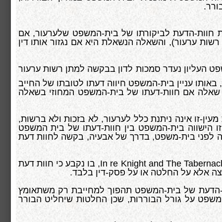
ורר.
 חוות-הדעת לביקורתו של בית-המשפט שלערעור, אם
שות ערעור), והשאלה הנשאלת היא אם נגזור אותו דין
שפט העליון נעדר סמכות לדון בבקשה למתן רשות ערעור
 באותו עניין בית-המשפט חיווה דעתו לטובתו של החייב
רה שאלה אם חוות-דעתו של בית-המשפט המחוזי בשאלה
עין-זו אינה ניתנת כלל לערעור, לא בזכות ולא ברשות,
זו הישווה בית-המשפט בין חוות-דעתו של בית המשפט
 לפני בית-משפט, בדרך של אבעיה, בקשה לחוות דעת
In re Knight and The Tabernac
, בו נקבע כי חוות דעת
עצה אלא על החלטה או על פסק-דין בלבד.
ת-הדעת של בית-המשפט תהפוך למחייבת רק משתאומץ
משפט על גורל הבוררות, שכן החלטות שיחליט הבורר