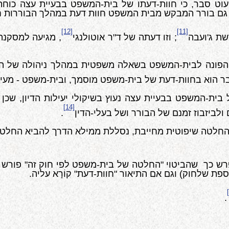
עוט סבר, כי חוות-דעתו של בית-המשפט בבעיית עצה כוחה
י גם בורר המבקש מבית המשפט חוות דעת במהלך הבוררות חי
[12]
[11]
שת ג'ועבה
; וזו דעתה של ד"ר אוטולנגי
, מגיעה למסקנה
רר הפונה לבית-המשפט בשאלה משפטית במהלך ניהולה של הב
ר הוא בחוות-דעת של בית-משפט מוסמך, ובית-משפט - מעיקר
 בית-המשפט בבעיית עצה נעוץ בשיקולי יעילות הדיון, שכ
[14]
ולביזבוז זמנם של הבורר ושל בעלי-הדין
.
 החלטה שיפוטית מחייבת, נסללת ממילא הדרך להביא החלטה
פרש כך שהביטוי "החלטה של בית-משפט לפי חוק זה" פורש 
ת שלחוק) וגם אם התיאור "חוות-דעת" קוֹרָא עליה.
.