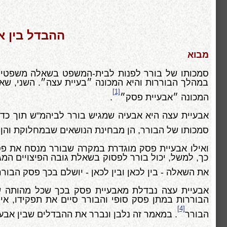
ההבדל בין א
מבוא
סמכותו של בורר לפנות לבית-המשפט בשאלה משפטי
במהלך הבוררות והיא המכונה ״בעיית עצה״. השני, ש
[1]
המכונה ״אבעיית פסק״
.
אבעיית עצה היא אבעיה שמגיש בורר לביהמ"ש תוך כדי 
סמכותו של הבורר, הן מבחינת הנושאים שבמחלוקת והן
ואילו אבעיית פסק מוגדרת במקרה שבורר מנסח את פ
כך, למשל, יכול בורר לפסוק בשאלת גובה הפיצויים המ
את השאלה - בין לכאן ובין לכאן - יושלם בכך פסק הבור
אבעיית עצה נבדלת מאבעיית פסק בכך שכל מהותה 
הבוררות במתן פסק סופי והבורר סיים את תפקידו, אין
[4]
הבורר
. במאמר זה נלבן ונברר את ההבדלים שבין אבעי