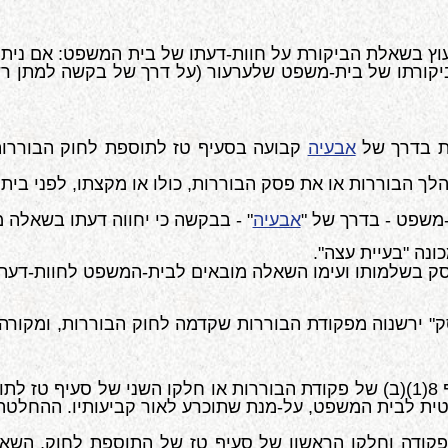
עוץ בשאלת הביקורת על חוות-דעתו של בית המשפט: אם נית
לביקורתו של בית-משפט שלערעור (על דרך של בקשה למתן רש
ת בדרך של
אבעיה
קבועה בסעיף טז לתוספת לחוק הבוררו
 הבוררות או את פסק הבוררות, כולו או מקצתו, לפני בית
-משפט - בדרך של "
אבעיה
" - בבקשה כי יחווה דעתו בשאלה מ
נה "בעיית עצה".
 בשלמותו ועימו השאלה מובאים לבית-המשפט לחוות-דעתו 
ת פסק" ירשנוה מפקודת הבוררות שקדמה לחוק הבוררות, ומקור
ההבדל הוא משמעותי, שכן אבעיית פסק, כגון זו שבסעיף 8(1)(ב) של פקודת הבוררות
ת לבית המשפט, על-מנת שתוכרע לאור קביעותיו. ההחלטה 
, באבעיית עצה, כגון זו שבסעיף 8(2) של הפקודה וחלקו הראשון של סעיף טז