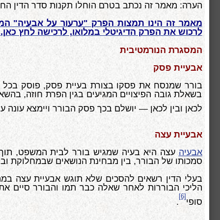
הערה: מאמר זה נכתב בטרם הוחלו תקנות סדר הדין החדשו
מאמר זה הינו תמצות הפרק "ערעור על אבעיה" המו
לרכוש את הפרק הדיגיטלי במלואו, לרכישה לחץ כאן.
המסגרת הנורמטיבית
אבעיית פסק
בורר שמנסח את פסקו בצורת בעיית פסק, פוסק בכל 
בשאלת גובה הפיצויים המגיעים בגין הפרת חוזה, בהש
לכאן ובין לכאן — יושלם בכך פסק הבורר ויימצא עונה
אבעיית עצה
אבעיה
עצה היא בעיה שמגיש בורר לבית המשפט, תוך כד
סמכותו של הבורר, בין מבחינת הנושאים שבמחלוקת ובין
בעלי הדין רשאים להסכים שלא תוגש אבעיית עצה במה
הליכי הבוררות לאחר שאלה כבר תמו והבורר סיים את 
[6]
סופי
.