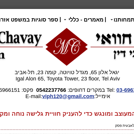
|
|
תמחותנו
מאמרים - כללי
ספר סוגיות במשפט אזרח
יגאל אלון 65, מגדל טויוטה, קומה 23, תל-אביב
Igal Alon 65, Toyota Tower, 23 floor, Tel Aviv
03-696
Tel:
במקרים דחופים:
0542237766
פקס: 03-6966151
אימייל:E-mail:
gmail.com
viph120@
וצב ומונגש כדי להעניק חוויית גלישה נוחה ומקצ
לאבעית פסק