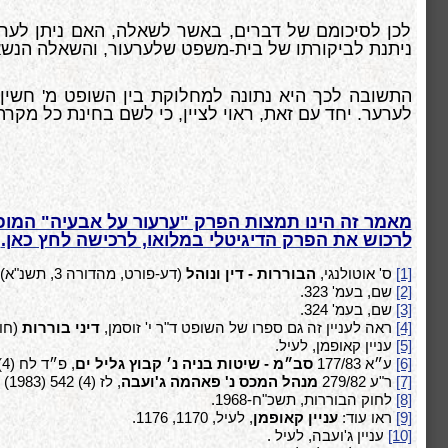
לכן לסיכומם של דברים, באשר לשאלה, האם ניתן לערע
ניתנת לביקורתו של בית-משפט שלערעור, והשאלה הנשאלת
התשובה לכך היא נתונה למחלוקת בין השופט מ' חשין
לערער.
יחד עם זאת, ראוי לציין, כי לשם בחינת כל מקרה
מאמר זה הינו תמצות הפרק "ערעור על אבעיה" המופי
לרכוש את הפרק הדיגיטלי במלואו, לרכישה לחץ כאן.
[1]
ס' אוטולנגי,
הבוררות - דין ונוהל
(דע-פורט, מהדורה 3, תשנ"א) (להלן: "
[2]
שם, בעמ' 323.
[3]
שם, בעמ' 324.
[4]
ראה לעניין זה גם ספרו של השופט ד"ר י' זוסמן,
דיני בוררות
(חוק
[5]
עניין קאופמן, לעיל.
[6]
ע״א 177/83
סב״מ - שיטות בניה נ׳ קבוץ גליל ים
, פ״ד לח (4) 718 (1985).
[7]
ר"ע 279/82
מנהל המכס נ' פאהמה ג'ועבה
, לז (4) 542 (1983) (להלן: "עניין ג'ועבה").
[8]
לחוק הבוררות, תשכ"ח-1968.
[9]
ראו עוד:
עניין קאופמן
, לעיל, 1170, 1176.
[10]
עניין ג'ועבה, לעיל .