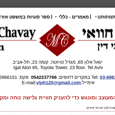
|
|
תמחותנו
מאמרים - כללי
ספר סוגיות במשפט אזרח
יגאל אלון 65, מגדל טויוטה, קומה 23, תל-אביב
Igal Alon 65, Toyota Tower, 23 floor, Tel Aviv
03-696
Tel:
במקרים דחופים:
0542237766
פקס: 03-6966151
אימייל:E-mail:
gmail.com
viph120@
וצב ומונגש כדי להעניק חוויית גלישה נוחה ומקצ
ה לבני זוג חד מיניים