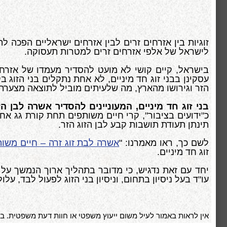
זוגיות בין אזרחים זרים לבין אזרחים ישראליים הפכה 
לישראל של אלפי אזרחים זרים למטרות תעסוקה.
בישראל, קיים קושי לא מועט להסדיר מעמדו של אזרח זר 
עסקינן בבני זוג חד מיניים, לא אחת נתקלים בני הזו
הזר וגירושו מהארץ, מה שלעיתים מוביל לתוצאה מצערת של
בני זוג חד מיניים, המעוניינים להסדיר אשרה לבן ה
כ"ידועים בציבור", קרי חיים משותפים תחת קורת גג אח
תינתן תעודת תושבות קבע לבן הזוג הזר.
לשם כך, ראו מאמרנו: "
אשרה לבת זוג זרה – חיים משותפ
זוג חד מיניים.
יחד עם זאת נדגיש, כי מדובר בתהליך ארוך הנמשך על פ
עו"ד בעל ניסיון בתחום, וניסיון בני הזוג לפעול לבד, על
אין לראות באמור לעיל משום ייעוץ משפטי או חוות דעת משפטית. בכל