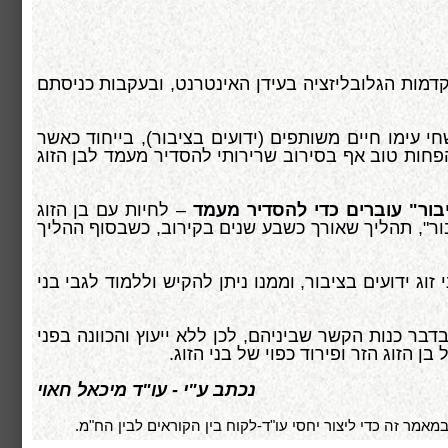
קדמות הגלובליזציה בעידן האינטרנט, ובעקבות כניסתם
חי עימו חיים משותפים (ידועים בציבור), בייחוד כאשר
פחות טוב אף בסירוב שרירותי להסדיר מעמד לבן הזוג
יבור" עוברים כדי להסדיר מעמד
– לחיות עם בן הזוג
בור", תהליך שאורך כשבע שנים בקירוב, כשבסוף ההליך
זוג ידועים בציבור, וממנו ניתן להקיש וללמוד לגבי בני
בר כנות הקשר שביניהם, לכן ללא ייעוץ והכוונה בפני
ן הזוג הזר ופירוד כפוי של בני הזוג.
נכתב ע"י - עו"ד מיכאל חאוי
אמר זה כדי ליצור יחסי עו"ד-לקוח בין הקוראים לבין הח"מ.