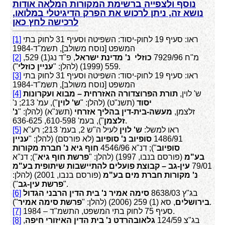
נוסף ולצפייה ברשימת המקורות המלאה אודות
נושא זה, ניתן לרכוש את הפרק הדיגיטלי במלואו,
לרכישה לחץ כאן
ראו: סעיף 19 לחוק-יסוד: השפיטה וסעיף 31 לחוק בתי
[1]
המשפט [נוסח משולב], תשמ"ד-1984
מ"ח 7929/96
כוזלי נ' מדינת ישראל
, פ"ד נג(1) 529,
[2]
").
559 (1999) (להלן: "
עניין כוזלי
ראו: סעיף 19 לחוק-יסוד: השפיטה וסעיף 31 לחוק בתי
[3]
המשפט [נוסח משולב], תשמ"ד-1984
ש' לוין,
תורת הפרוצדורה האזרחית – מבוא ועקרונות
[4]
יסוד
(תשנ"ט) (להלן: "
ש' לוין
"), עמ' 213; נ'
זלצמן,
מעשה-בית-דין בהליך אזרחי
(תשנ"א) (להלן: "
נ'
"), בעמ' 610-598, 636-625.
זלצמן
ראו למשל:
ש' לוין
לעיל ה"ש 2, בעמ' 213; רע"א
[5]
1486/91
סופיוב נ' סופיוב
(לא פורסם) (להלן: "
עניין
סופיוב
"); דנ"א 4546/96
חוף גיא נ' חברת מקורות
בע"מ
(פורסם בנבו, 1997) (להלן: "
פרשת חוף גיא
"); דנ"א
79/01
עין-גב – קבוצת פועלים להתיישבות שיתופית בע"מ
נ' מקורות חברת מים בע"מ
(פורסם בנבו, 2001) (להלן:
").
"
פרשת עין-גב
בג"ץ 8638/03
סימה אמיר נ' בית הדין הרבני הגדול
[6]
").
בירושלים
, סא (1) 259 (2006) (להלן: "
פרשת סימה אמיר
סעיף 75 לחוק בתי המשפט, התשמ"ד – 1984.
[7]
בג"צ 124/59
גלאובהרדט נ' בית הדין האיזורי חיפה
,
[8]