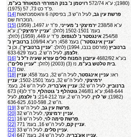
(1980); ע"א 572/74
רויטמן נ' בנק המזרחי המאוחד בע"מ
,
פ"ד כט 73, 57 (1975).
פרשת עין גב,
לעיל ה"ש 3, בפיסקה 6 והאסמכתאות
[14]
הנזכרות שם.
ע"א 238/58
ירמיצקי נ' מעייני
, פ"ד יג 1497, (1959)
[15]
בעמ' 1502-1501 (להלן: "
עניין ירמיצקי
"); ע"א
254/58
אינגסטר נ' לנגפוס
, פ"ד יג 449, (1959) (להלן:
"
עניין אינגסטר
") בעמ' 458; רע"א 109/94
ברנוביץ נ'
ברנוביץ
(פורסם בנבו, 1994) (להלן: "
עניין ברנוביץ
"), וכן
נ'
, לעיל ה"ש 2, בעמ' 633-629.
זלצמן
בע"א 4682/92
עיזבון המנוח סלים עזרא שעיה ז"ל נ'
[16]
).
בית טלטש בע"מ
, נז (3) (2003) (להלן:
"עניין סלים"
שם.
[17]
ראו:
עניין אינגסטר,
לעיל ה"ש 32, בעמ' 458;
עניין
[18]
ירמיצקי
, לעיל ה"ש 32, בעמ' 1502-1501;
עניין
ברנוביץ,
לעיל ה"ש 32;
עניין אע'בריה
, לעיל ה"ש 24, בעמ'
648-644; ע"א 246/81
גוטהלף נ' גוטהלף
, פ"ד לו(4) 673
(1982);
ש' לוין
, לעיל ה"ש 2, עמ' 214-212;
נ' זלצמן
, לעיל
ה"ש 2, 610-598, 636-625.
, לעיל ה"ש 3.
פרשת עין גב
[19]
, לעיל ה"ש 32.
עניין ירמיצקי
[20]
, לעיל ה"ש 16.
פרשת סימה לוי
[21]
לעיל ה"ש 16, בעמ' 771.
עניין קם,
[22]
, לעיל ה"ש 33.
עניין סלים
[23]
, לעיל ה"ש 24, בעמ' 647.
עניין אע'בריה
[24]