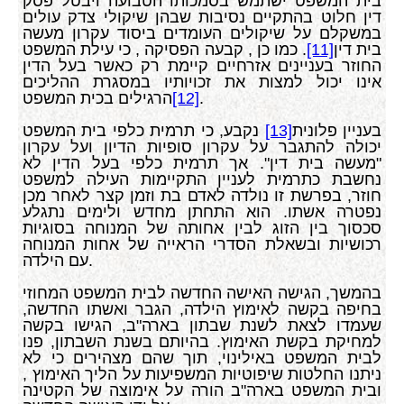
בית המשפט ישתמש בסמכותו הטבועה ויבטל פסק
דין חלוט בהתקיים נסיבות שבהן שיקולי צדק עולים
במשקלם על שיקולים העומדים ביסוד עקרון מעשה
בית דין
[11]
. כמו כן , קבעה הפסיקה , כי עילת המשפט
החוזר בעניינים אזרחיים קיימת רק כאשר בעל הדין
אינו יכול למצות את זכויותיו במסגרת ההליכים
.
[12]
הרגילים בכית המשפט
בעניין פלונית
[13]
נקבע, כי תרמית כלפי בית המשפט
יכולה להתגבר על עקרון סופיות הדיון ועל עקרון
"מעשה בית דין". אך תרמית כלפי בעל הדין לא
נחשבת כתרמית לעניין התקיימות העילה למשפט
חוזר, בפרשת זו נולדה לאדם בת וזמן קצר לאחר מכן
נפטרה אשתו. הוא התחתן מחדש ולימים נתגלע
סכסוך בין הזוג לבין אחותה של המנוחה בסוגיות
רכושיות ובשאלת הסדרי הראייה של אחות המנוחה
עם הילדה.
בהמשך, הגישה האישה החדשה לבית המשפט המחוזי
בחיפה בקשה לאימוץ הילדה, הגבר ואשתו החדשה,
שעמדו לצאת לשנת שבתון בארה"ב, הגישו בקשה
למחיקת בקשת האימוץ. בהיותם בשנת השבתון, פנו
לבית המשפט באילינוי, תוך שהם מצהירים כי לא
ניתנו החלטות שיפוטיות המשפיעות על הליך האימוץ ,
ובית המשפט בארה"ב הורה על אימוצה של הקטינה