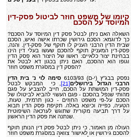
קיומו של משפט חוזר לביטול פסק-דין
המיוסד על הסכם
השאלה האם ניתן לבטל פסק דין המיוסד על הסכם?
כך לדוגמא: הסכם גירושין שכרתו אישה ואיש, הסכם
שבית הדין הרבני העניק לו תוקף של פסק-דין. והנה,
פסק-דין המעניק תוקף להסכם שעשו בעלי דין הינו
בבחינת יצור כלאיים: ראשו של היצור הוא פסק הדין
וגופו הוא ההסכם, האם ניתן בכגון דא לבטל את
הפסק דין במסגרת משפט חוזר?
נפסק בבג"ץ (י-ם) 6103/93
סימה לוי נ' בית הדין
הרבני הגדול בירושלים
[21]
, כי המבקש לבטל
פסק-דין המושתת על הסכם, חייב להצביע על פגם
מהותי שנפל בהסכם - פגם העשוי להביא לביטולו של
הסכם על-פי משפט החוזים - כגון תרמית, טעות,
הטעיה, כפייה וכיוצא באלה. תקיפת פסק הדין תבוא
על דרך תביעה מקורית שתוגש לערכאה השיפוטית
שנתנה את פסק הדין הראשון.
העולה מן האמור, כי ניתן לבטל פסק דין הנותן תוקף
להסכם גירושין או לאישור צוואה במסגרת משפט חוזר