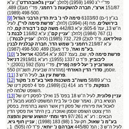
פד"י י"ג 1490 (1959) (להלן: "
עניין גלאובהרדט
"); ע"א
151/87
ארצ'י, חברה להשקעות נ' רחמני
, פד"י מג(3) 489,
498-500 (1989).
בג"ץ (י-ם) 6103/93
סימה לוי נ' בית הדין הרבני הגדול
[9]
בירושלים
, מח (4) (1994) (להלן: "
פרשת סימה לוי")
, לעיל
ה"ש 13, עמ' 605-6; ע"א 442/83
משה קם נ' דבורה קם
, לח
(1) 767 (1984) (להלן: "
עניין קם
"); ע"א 116/82
לבנת נ'
טולידאנו
, פ"ד לט(2) 729, 732 (1985) (להלן: "
עניין לבנת
") ;
ע"א 219/87
רחמני נ' שמש הדר, חברה קבלנית לבנין
, פ"ד מג(3) 489, 498-500 (1987).
בע"מ ואח'
פרשת סימה לוי
, שם, בעמ' 607; ע"א 420/54
אריאל נ'
[10]
ליבוביץ
, פ"ד ט 1337 (1955); רע"א 2919/01
דניאל
אושרוביץ נ' יעל ליפה (פריד)
, פד"י נה(5) 592 (2001); י'
(מהדורה שביעית, תשנ"ה) 550.
זוסמן,
סדרי הדין האזרחי
, לעיל ה"ש 3.
פרשת עין גב
[11]
בר"ע 58/89
משה"ב משכנות פאר בע"מ נ' מקור
[12]
הנפקות
, פ"ד מג 414 (1) (1989), פס' 4 לפסק דינו של
השופט שלמה לוין.
עניין פלונית
, לעיל ה"ש 18 בפס' 15 ואילך לפסק דינו של
[13]
הנשיא ברק . נאמר שם כי על בית המשפט למנוע מבעל דין
לאכול את פירותיו של פסק דין אשר הושג בתרמית. בפסק
הדין צוטט השופט זוסמן ואוזכרו, בין היתר את פסקי הדין
הבאים : רע "א 261 /97
רפי ומתי יהושוע שיווק והפצה
בע"מ נ' שאול,
חק-על 1 (98) 183 (1998) ;
עניין חוף גיא
,
לעיל ה"ש 3 ; המ' 445/80
אברהם נ' יוחאי
, פ"ד לה (505) 1 ,