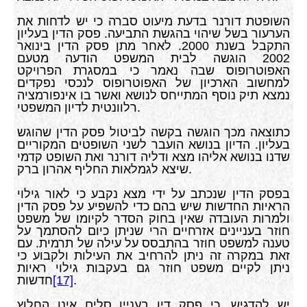
השופטת דורנר בדעת מיעוט סברה כי יש לדחות את
הערעור בשל שיהוי בהגשת התביעה. פסק הדין בעליון
התקבל בשנת 2000. לאחר מתן פסק הדין בינואר
2002 הוגשה לבית המשפט הודעה מטעם
האפוטרופוס שבה נאמר כי במסגרת הפרויקט
למחשוב הארכיון של האפוטרופוס לנכסי נפקדים
נמצא תיק נוסף המתייחס לנושא ואשר בו אינפורמציה
רלוונטית לדיון המשפטי.
כתוצאה מכך הוגשה בקשה לביטול פסק הדין שהוגש
בעליון. הדיון בנושא הועבר לשני השופטים המקוריים
שדנו בנושא אליהו מצא ודליה דורנר ואת השופט קדמי
שיצא לגמלאות החליף אהרון ברק.
בפסק הדין שנכתב על ידי מצא נקבע כי לאור גילוי
הראיות החדשות שיש בהם כדי להשפיע על פסק הדין
ולמרות העובדה שאין בחוק הסדר לקיומו של משפט
חוזר בעניינים אזרחיים הרי שניתן כיום להסתמך על
טענה למשפט חוזר בהתבסס על עילה של תרמית. עם
זאת במקרה זה ניתן להרחיב את העילות ולקבוע כי
ניתן לקיים משפט חוזר גם בעקבות גילוי ראיות
.
[17]
חדשות
יש להדגיש, כי פסק דין בעניין סלים אינו החלוץ