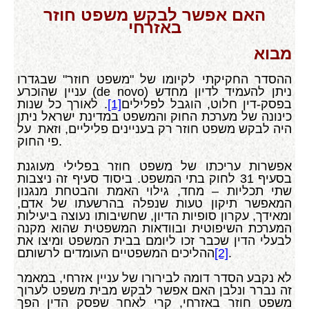
האם אפשר לבקש משפט חוזר
באזרחי
מבוא
ההסדר החקיקתי לקיומו של "משפט חוזר" שבגדרו
ניתן להעמיד לדיון מחדש (
de novo
) עניין שהוכרע
בפסק-דין חלוט, הוגבל לפלילים
[1]
. לאורך כל שנות
כינונה של מערכת החוק והמשפט במדינת ישראל ניתן
היה לבקש משפט חוזר רק בעניינים פליליים, וזאת על
פי החוק.
אפשרות עריכתו של משפט חוזר בפלילי מעוגנת
בסעיף 31 לחוק בתי המשפט. ביסוד סעיף זה ניצבות
שתי תכליות – מחד, גילוי האמת והבטחת מנגנון
המאפשר תיקון טעות שנפלה בהרשעתו של אדם,
ומאידך, עקרון סופיות הדיון, שחשיבותו נעוצה ביעילות
המערכת השיפוטית ובוודאות המשפטית שהוא מקנה
לבעלי הדין שכבר זכו ליומם בבית המשפט ומיצו את
.
[2]
ההליכים המשפטיים העומדים לרשותם
לא נקבע הסדר דומה לבירורו של עניין אזרחי, במאמר
זה נברר ונלבן האם אפשר לבקש מבית משפט לערוך
משפט חוזר באזרחי, קרי לאחר שפסק הדין הפך