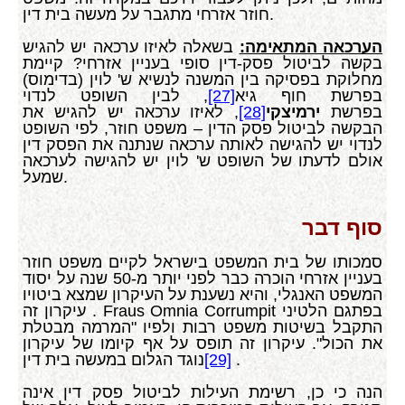
חוזר אזרחי מתגבר על מעשה בית דין.
הערכאה המתאימה:
בשאלה לאיזו ערכאה יש להגיש
בקשה לביטול פסק-דין סופי בעניין אזרחי? קיימת
מחלוקת בפסיקה בין המשנה לנשיא ש' לוין (בדימוס)
בפרשת חוף גיא
[27]
, לבין השופט לנדוי
בפרשת
ירמיצקי
[28]
, לאיזו ערכאה יש להגיש את
הבקשה לביטול פסק הדין – משפט חוזר, לפי השופט
לנדוי יש להגישה לאותה ערכאה שנתנה את הפסק דין
אולם לדעתו של השופט ש' לוין יש להגישה לערכאה
שמעל.
סוף דבר
סמכותו של בית המשפט בישראל לקיים משפט חוזר
בעניין אזרחי הוכרה כבר לפני יותר מ-50 שנה על יסוד
המשפט האנגלי, והיא נשענת על העיקרון שמצא ביטויו
בפתגם הלטיני
Fraus Omnia Corrumpit
. עיקרון זה
התקבל בשיטות משפט רבות ולפיו "המרמה מבטלת
את הכול". עיקרון זה תופס על אף קיומו של עיקרון
.
[29]
נוגד הגלום במעשה בית דין
הנה כי כן, רשימת העילות לביטול פסק דין אינה