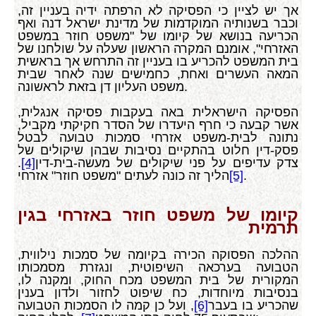
אך יש לציין כי הפסיקה לא הרפתה ידיה בעניין זה,
וכבר בשנותיה המוקדמות של מדינת ישראל דנה ואף
הכריעה בנושא של קיומו של "משפט חוזר במשפט
האזרחי", אומנם המקרה הראשון שעלה על שולחנו של
בית המשפט להכריע בו בעניין זה התרחש אך בראשית
המאה העשרים ואחת, כחמישים שנה לאחר שבית
משפט העליון דן בזאת לראשונה.
הפסיקה הישראלית באה בעקבות פסיקה אנגלית,
אשר קבעה כי חרף היעדרו של הסדר חקיקתי מקביל,
נתונה לבית-משפט אזרחי סמכות טבועה לבטל
פסק-דין חלוט בהתקיים נסיבות שבהן שיקולים של
צדק עדיפים על פני שיקולים של מעשה-בית-דין
[4]
.
.
[5]
הליך זה כונה לעתים "משפט חוזר" אזרחי
קיומו של משפט חוזר באזרחי בגין
תרמית
ההלכה הפסוקה הכירה בקיומה של סמכות נילווית,
הטבועה בערכאה השיפוטית, ונגזרת מסמכותו
המקורית של בית המשפט מכח החוק, ומקנה לו,
בנסיבות מיוחדות, כח שיפוט לחזור ולדון בענין
שהכריע בו בעבר
[6]
, ועל כן קמה לו הסמכות הטבועה