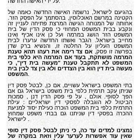
על ידי האישה החדשה.
בהגיעם לישראל, נרשמה האישה החדשה כאמה של
הקטינה במרשם האוכלוסין, בהסתמך על הפסק הזר.
אחותה של המנוחה הגישה המרצת פתיחה לעניין זה
ונקבע בבית המשפט המחוזי כי פסק הדין של בית
המשפט הזר הושג במרמה ועל כן אינו אכיף ואינו
מחייב בישראל. הגבר ואשתו החדשה ערערו לבית
המשפט העליון על החלטה זו, והנשיא ברק שדן
בפרשה זו פסק,
אם צד רימה את רעהו תהא טענת
המרמה מושתקת, בעוד אם המרמה היא כלפי בית
המשפט לא תתקבל טענת "מעשה בית דין", כי
מעשה בית דין הוא בין הצדדים ולא בין צד לבין בית
.
המשפט
בתי המשפט בישראל עשויים, אם כן, לבטל פסק דין
שניתן עקב תרמית כלפי בית משפט בישראל גם אם
הפך לסופי. אולם , על פי פסק הדין דנן , סמכות
הביטול לא הוגבלה לפסקי דין ישראליים : עילת
התרמית כלפי בית המשפט הוכרה כעילת יסוד למניעת
ההכרה בפסקי דין שניתנו גם בבתי משפט שמחוץ
לישראל .
נמצינו למדים עד כה, כי ניתן לבטל פסק דין סופי
שאין עוד אפשרות לערער עליו וזאת במקרה של