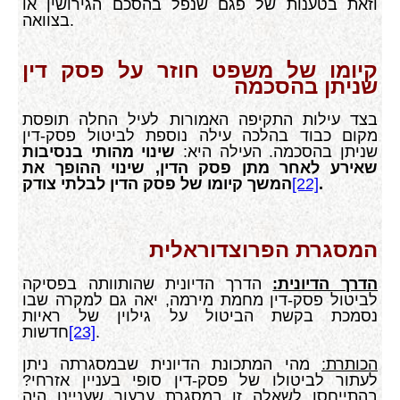
וזאת בטענות של פגם שנפל בהסכם הגירושין או
בצוואה.
קיומו של משפט חוזר על פסק דין
שניתן בהסכמה
בצד עילות התקיפה האמורות לעיל החלה תופסת
מקום כבוד בהלכה עילה נוספת לביטול פסק-דין
שניתן בהסכמה. העילה היא:
שינוי מהותי בנסיבות
שאירע לאחר מתן פסק הדין, שינוי ההופך את
.
[22]
המשך קיומו של פסק הדין לבלתי צודק
המסגרת הפרוצדוראלית
הדרך הדיונית:
הדרך הדיונית שהותוותה בפסיקה
לביטול פסק-דין מחמת מירמה, יאה גם למקרה שבו
נסמכת בקשת הביטול על גילוין של ראיות
.
[23]
חדשות
הכותרת:
מהי המתכונת הדיונית שבמסגרתה ניתן
לעתור לביטולו של פסק-דין סופי בעניין אזרחי?
בהתייחסו לשאלה זו במסגרת ערעור שעניינו היה