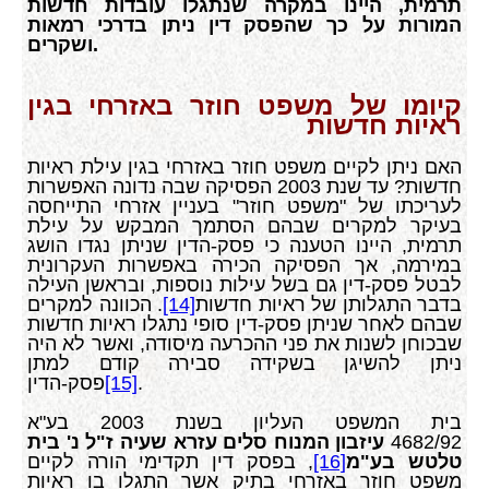
תרמית, היינו במקרה שנתגלו עובדות חדשות
המורות על כך שהפסק דין ניתן בדרכי רמאות
ושקרים.
קיומו של משפט חוזר באזרחי בגין
ראיות חדשות
האם ניתן לקיים משפט חוזר באזרחי בגין עילת ראיות
חדשות? עד שנת 2003 הפסיקה שבה נדונה האפשרות
לעריכתו של "משפט חוזר" בעניין אזרחי התייחסה
בעיקר למקרים שבהם הסתמך המבקש על עילת
תרמית, היינו הטענה כי פסק-הדין שניתן נגדו הושג
במירמה, אך הפסיקה הכירה באפשרות העקרונית
לבטל פסק-דין גם בשל עילות נוספות, ובראשן העילה
בדבר התגלותן של ראיות חדשות
[14]
. הכוונה למקרים
שבהם לאחר שניתן פסק-דין סופי נתגלו ראיות חדשות
שבכוחן לשנות את פני ההכרעה מיסודה, ואשר לא היה
ניתן להשיגן בשקידה סבירה קודם למתן
.
[15]
פסק-הדין
בית המשפט העליון בשנת 2003 בע"א
4682/92
עיזבון המנוח סלים עזרא שעיה ז"ל נ' בית
טלטש בע"מ
[16]
, בפסק דין תקדימי הורה לקיים
משפט חוזר באזרחי בתיק אשר התגלו בו ראיות