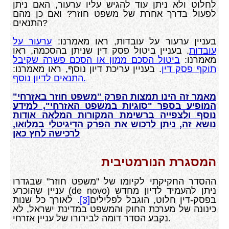
לחלוט ולא ניתן עוד להגיש עליו ערעור, האם ניתן
לפעול בדרך אחרת של משפט חוזר? ואם כן מהם
התנאים?
בעניין ערעור על עובדות, ראו מאמרנו:
ערעור על
עובדות
. בעניין ביטול פסק דין שניתן בהסכמה, ראו
מאמרנו:
ביטול הסכם ממון או הסכם פשרה שקיבל
תוקף פסק דין
. בעניין עריכת דיון נוסף, ראו מאמרנו:
התנאים לדיון נוסף.
מאמר זה הינו תמצות הפרק "משפט חוזר באזרחי"
המופיע בספר "סוגיות במשפט האזרחי", למידע
נוסף ולצפייה ברשימת המקורות המלאה אודות
נושא זה, ניתן לרכוש את הפרק הדיגיטלי במלואו,
לרכישה לחץ כאן
המסגרת הנורמטיבית
ההסדר החקיקתי לקיומו של "משפט חוזר" שבגדרו
ניתן להעמיד לדיון מחדש (
de novo
) עניין שהוכרע
בפסק-דין חלוט, הוגבל לפלילים
[3]
. לאורך כל שנות
כינונה של מערכת החוק והמשפט במדינת ישראל, לא
נקבע הסדר דומה לבירורו של עניין אזרחי.