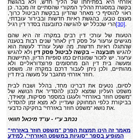
אזרחי היא בפתיחתו של הליך חדש, ולא בהגשת
בקשה במסגרת ההליך המקורי שהסתיים זה מכבר. כן
ראוי להוסיף כי מאחר שהדיון בבקשת הביטול כרוך,
מעצם טבעו, בהגשת ראיות חדשות ובבירור עובדתי,
.
[30]
הרי שככלל יש להגישה כתובענה בסדר דין רגיל
הטעות של עורכי דין רבים במקרה זה היא שהם
מגישים ערעור על פסק דין לאחר שנים רבות בטענה
שהתגלו ראיות חדשות. מה שעל עוה"ד לעשות הוא
להגיש
תובענה – בקשה לביטול פסק דין
ולא להגיש
ערעור. יש לזכור שמונחים כמו סופיות הדיון, התיישנות
ומעשה בית דין הם מחסומים פרוצדוראליים ולא
מהותיים, ולכן ניתן לעבור דרכם במקרה זה. משפט
חוזר אזרחי מתגבר על מעשה בית דין.
לסיום, נטעים את דברינו מחד, בהלל ושבח לבית
משפט העליון שמצא לנכון להסדיר את הנושא של
"משפט חוזר באזרחי" ולעגנו במספר פסיקות, ומאידך,
בביקורת כלפי המחוקק שעדיין לא מצא זמן להסדיר
את נושא "משפט חוזר באזרחי" בחקיקה כדבעי.
נכתב ע"י - עו"ד מיכאל חוואי
מאמר זה הינו תמצות הפרק "משפט חוזר באזרחי"
המופיע בספר "סוגיות במשפט האזרחי", למידע