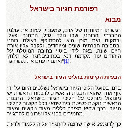
רפורמת הגיור בישראל
מבוא
רגישותו המיוחדת של אדם, שמעוניין לעזוב את עולמו
החברתי והרוחני, שבו נולד וגדל, התחנך ופעל,
ובמקום זאת מוכן הוא להסתופף בעולם רוחני
ובסביבה חברתית שונים ומיוחדים, ולקבל עליו אורח
חיים שונה, באה לידי ביטוי בחובה המוטלת על
היהודים עוד מקדמת דנא בכתובים:"וגר לא תלחץ
.
[1]
ואתם ידעתם את נפש הגר"
הבעיות הקיימות בהליכי הגיור בישראל
ברם, בפועל הליכי הגיור בישראל נשלטים היום על ידי
גוף אחד שהוא הרבנות הראשית, לרבנות הראשית יש
מונופול מוחלט על הליכי הגיור בישראל, הרבנות
הראשית נוקטת כשיטת בית שמאי בכל הקשור להליכי
הגיור, בכך שהיא מציבה כללים מאוד נוקשים ומאוד
מחמירים בפני אלו שרוצים להתגייר.
כך לדוגמא, אישה שרוצה להתגייר עליה ללמוד ולדעת