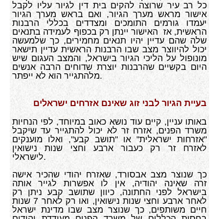
כל רב עיר שרוצה להקים בית דין לגיור עליו לקבל
אישור מראש מערך הגיור, ואם בראש מערך הגיור
יעמדו גורמים התומכים ומצדדים בכללי הרבנות
הראשית, אז האישור יינתן רק בכפוף לעמידה בתנאים
שלה שהם עדיין יהיו תנאים מחמירים, כך שלמעשה
יכול להיווצר מצב שבו הרבנות הראשית עדיין תישאר
מונופול על הליכי הגיור בישראל, והמצב העגום שיש
היום בקשיים שהרבנות יוצרת שדוחים הרבה אנשים
מלהתגייר הוא לא ייפתר.
בעיית הגיור לבני זוג שאינם אזרחים ישראלים
באותו עניין, קיים עוד נושא כאוב במיוחד, לפי הנחיות
משרד הפנים, אזרח זר לא יכול להתגייר עד שיקבל
"אזרחות ישראלית" או "תושב קבע", ואלו מוענקים
לאזרח זר רק כעבור ארבע וחצי שנות נישואין
לישראלי.
כך שנוצר מצב אבסורד, שאזרח יהודי שהכיר אישה
זרה שאינה יהודיה, אין לו אפשרות לגייר אותה
בישראל לפני החתונה, כיוון שתושב קבע ניתן רק
לאחר ארבע וחצי שנות נישואין, ואו רק לאחר 7 שנות
חיים משותפים, כך שנוצר מצב שבו מדינת ישראל
בחסות הכללים של משרד הפנים מעודדת יהודים