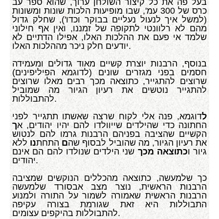
בעל פה את כל קיצור השולחן ערוך, שהוא ספר עב
כרס של 300 עמ', שבו מופיעות הלכות שונות ומשונות
(למשל איך לנעול נעליים בבוקר וכדו'), שחלק גדול
מהם לא רלוונטי לתקופה של זמננו, ואין אף חילוני
שלמד אי פעם את ההלכות האלו, אפילו הדתיים לא
יודעים חלק ניכר מההלכות האלו.
בנוסף, הרבנות יוצרת קשיים מאוד גדולים ומעמידה
חסמים בפני מגזרים שונים (לדוגמא הפיליפינים)
שרוצים להתגייר, כתוצאה מכך רבים מאלו שרוצים
להתגייר נוטשים את רעיון הגיור מה שמוביל
להתבוללות.
ל
דוגמא, פנה אלי לקוח שרצה שאשתו תתגייר לפני
החתונה כדי שהילדים שייוולדו להם יהיו יהודים, א
ך
הקשיים שהציבה בפניהם הרבנות גרמו להם לנטוש
את רעיון הגיור, מה שהוביל לבסוף שה
ם
התחת
נו
ללא
גיור ו
כתוצאה מכך
שני הילדים שנולדו להם הם אינם
יהודים.
כך שלמעשה, כתוצאה מהכללים הנוקשים שמציבה
הרבנות הראשית, נוצר מצב אבסורד שלמעשה
הרבנות הראשית שאמורה לשמור על התורה ולמנוע
התבוללות היא זאת שגורמת בצורה עקיפה
להתבוללות בהיקפים עצומים.