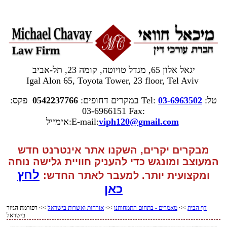
יגאל אלון 65, מגדל טויוטה, קומה 23, תל-אביב
Igal Alon 65, Toyota Tower, 23 floor, Tel Aviv
טל:
03-6963502
Tel:
במקרים דחופים:
0542237766
פקס:
03-6966151
Fax:
gmail.com
viph120@
אימייל:E-mail:
מבקרים יקרים, השקנו אתר אינטרנט חדש
המעוצב ומונגש כדי להעניק חוויית גלישה נוחה
לחץ
ומקצועית יותר. למעבר
לאתר החדש:
כאן
דף הבית
>>
מאמרים - בתחום התמחותנו
>>
אזרחות ואשרות בישראל
>> רפורמת הגיור
בישראל