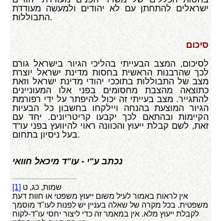
ישראלים להתחתן עם לא יהודים ולמעשה מעודדת
התבוללות.
סיכום
לסיכום, המצב הבעייתי בהליכי הגיור בישראל גורם
לכך שהרבנות הראשית בחסות מדינת ישראל יוצרת
מצב של התבוללות בתוככי יהודי מדינת ישראל וזאת
כתוצאה מהצבת מחסומים בפני אלו המעוניינים
להתגייר. מצב בעייתי זה יכול להיפתר על ידי רפורמת
הגיור המוצעת בהנחה ויילקחו בחשבון כל הבעיות
הקיימות ובהתאם לכך יקבעו קריטריונים. יחד עם
זאת, לשם קבלת ייעוץ והכוונה ראוי להיוועץ בפני עו"ד
בעל ניסיון בתחום.
נכתב ע"י - עו"ד מיכאל חוואי
שמות, כג, ט
[1]
אין לראות באמור לעיל משום ייעוץ משפטי או חוות דעת
משפטית. בכל מקרה של שאלה בעניין יש לפנות לעו"ד מוסמך
לקבלת ייעוץ מלא. אין במאמר זה כדי ליצור יחסי עו"ד-לקוח