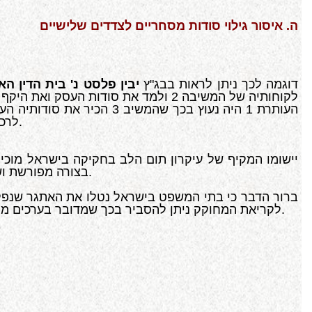
ה. איסור גילוי סודות מסחריים לצדדים שלישיים
דוגמה לכך ניתן לראות בבג"ץ
יבין פלסט נ' בית הדין הא
לרכישת מוצרי העותרת 1, במחיר מוזל. נפסק כי יש בכך משום חוסר תום הלב בהמשך קיומו של החוזה שהיה ביניהם בעבר.
יישומו המקיף של עיקרון תום הלב בחקיקה בישראל מוכיח
בצורה מפורשת ושאינה מתפרשת לשתי פנים, מזה שנות דור ובמספר רב מאוד של חוקים ולא רק בתחום החוזים, אלא בכל ענפי המשפט.
ברור הדבר כי בתי המשפט בישראל נטלו את האתגר שנפל 
לקריאת המחוקק ניתן להסביר בכך שמדובר בערכים מקובלים בציבוריות הישראלית שהשופטים אמונים עליהם ומשקפים אותם במסגרת תפקידם כשופטים בחברה דמוקרטית.