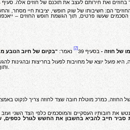
חוזים ואת חירותם לעצב את תוכנם של חוזים אלה. סעיף 24
חוזים" הם: חשיבותו של שוק חופשי, יציבות חיי מסחר, וה
כי הסכמים שעשו פרטים, תוך הגשמת חופש החוזים – ייאכפו
[7]
 של חוזה -
בסעיף 39
נאמר:
"בקיום של חיוב הנובע מח
ה, היא פועל יוצא של מחויבות לפעול בחריצות ובהגינות 
ותוך שיתוף פעולה עם הצד האחר והתחשבות באינטרסים שלו.
ש את חובותיו העסקיים והמוסכמים כלפי הצד השני ועזב
 סביר חייב להביא בחשבון את החשש לגורל כספים, שי