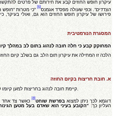
עיקרון חופש החוזים קבע את חירותם של פרטים להתקשר ב
[6]
הצדדים".
וכפי שעולה מפס"ד אגמנס
"כי מטרות "חופש ה
פירושו של עיקרון חופש החוזים הוא גם, ואולי בעיקר, 
המסגרת הנורמטיבית
המחוקק קבע כי חלה חובה לנהוג בתום לב במהלך קיומו
הלכה זו המחילה את עיקרון תום הלב גם בשלב קיום החוז
א. חובת חריצות בקיום החוזה
קיימת חובה לנהוג בחריצות למען קיומו של החוזה, כמו"כ מוטלת חובה שצד לחוזה צריך לנקוט באמצעים סבירים כדי להסיר ספק בדבר יכולתו לבצע את החוזה.
[8]
דוגמא לכך ניתן למצוא
בפרשת שוחט
כאשר צד אחד נט
העליון כך:
"הקובע בעיני הוא שאדם בעל מטען הגינות