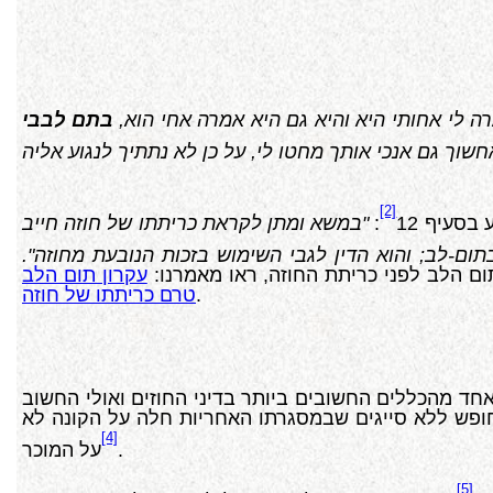
מרה לי אחותי היא והיא גם היא אמרה אחי הוא,
בתם לבבי
[2]
בסעיף 12
:
"במשא ומתן לקראת כריתתו של חוזה חייב
ום-לב; והוא הדין לגבי השימוש בזכות הנובעת מחוזה".
ם הלב לפני כריתת החוזה, ראו מאמרנו:
עקרון תום הלב
.
טרם כריתתו של חוזה
חד מהכללים החשובים ביותר בדיני החוזים ואולי החשוב
עיקרון של חופש המסחר, דהיינו, חופש ללא סייגים שבמסגרתו האחריות חלה על הקונה לא
[4]
.
על המוכר
[5]