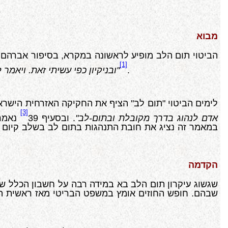
מבוא
הביטוי תום הלב מופיע לראשונה במקרא, בסיפור אברהם 
[1]
.
עשית זאת ואחשוך גם אנכי אותך מחטו לי, על כן לא נתתיך לנגוע אליה"
ובניקיון כפי עשיתי זאת. ויאמר
לימים הביטוי "תום לב" הציף את החקיקה האזרחית הישראלי
[3]
אדם לנהוג בדרך מקובלת ובתום-לב"
. ובסעיף 39
נאמר
במאמר זה נציג את חובת התנהגות בתום לב בשלב קיום ה
הקדמה
שגשוג עיקרון תום הלב בא במידה רבה על חשבון הכלל של