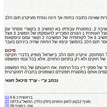
שם דובר שהמשיב 3 עבד בשירותה של המשיבה 2. במסגרת עבודתו בא המשיב 3 בקשרי מסחר עם
לקוחותיה של המשיבה 2 ולמד את סודות העסק ואת היקף פעילותו. לאחר שהתפטר מעבודתו זו, עבר המשיב 3 לעבוד אצל העותרת 1 הגורם המכריע להעסקתו של המשיב 3 אצל
העותרת 1 היה נעוץ בכך שהמשיב 3 הכיר את סודותיה העסקיים של המשיבה 2 במהלך עבודתו אצל העותרת 1 פנה המשיב 3 אל לקוחותיה של המשיבה 2 וקשר עמם עיסקאות
סיכום
ל המחוקק. עיקרון תום הלב בישראל מופיע בדברי חקיקה
ד של פסקי דין בכל הרמות. את היענותם של בתי המשפט
נכתב ע"י - עו"ד מיכאל חוואי
בראשית כ 4-6.
[1]
סעיף 12(א) לחוק החוזים (חלק כללי), התשל"ג-1973.
[2]
שם, בסעיף 39.
[3]