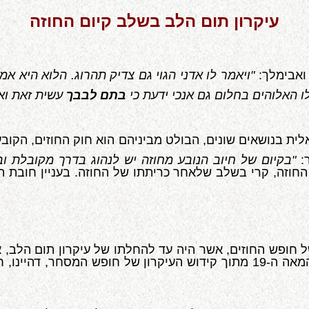
עיקרון תום הלב בשלב קיום החוזה
ואבימלך:
"ויאמר לו אדני הגוי גם צדיק תהרוג. הלוא היא א
 לו האלוהים בחלום גם אנכי ידעת כי
בתם לבבך
ת בנושאים שונים, הבולט מביניהם הוא חוק החוזים, הקובע 
:
"בקיום של חיוב הנובע מחוזה יש לנהוג בדרך מקובלת ובת
חוזה, קרי בשלב שלאחר כריתתו של החוזה. בעניין חובת תו
 חופש החוזים, אשר היה עד להחלתו של עיקרון תום הלב, א
שבהם. חופש החוזים אומץ במשפט הבריטי מאז ראשית המאה ה-19 מתוך קידוש ה