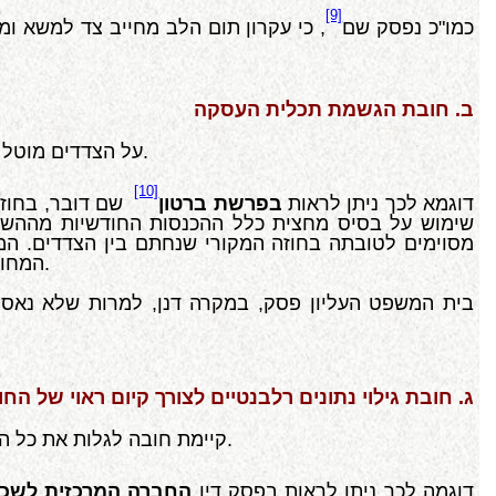
[9]
כמו"כ נפסק שם
, כי עקרון תום הלב מחייב צד למשא ומ
ב. חובת הגשמת תכלית העסקה
על הצדדים מוטל חיוב לנהוג במשותף להגשים את תכלית העסקה שאליה נכנסו, ולא רק למלא את התחייבויותיהם על פי פשטותם בחוזה.
[10]
דוגמא לכך ניתן לראות
בפרשת ברטון
שם דובר, בחוזה
שימוש על בסיס מחצית כלל ההכנסות החודשיות מההשכר
מסוימים לטובתה בחוזה המקורי שנחתם בין הצדדים. 
המחוזי לפסק-דין שיצהיר, שאין המערערת רשאית לנהל עם אחרים עסק דומה או מתחרה במיתקן שהוא עסק משותף לצדדים.
בית המשפט העליון פסק, במקרה דנן, למרות שלא נאס
ג. חובת גילוי נתונים רלבנטיים לצורך קיום ראוי של הח
קיימת חובה לגלות את כל הנתונים הרלבנטיים לא רק בשלב הטרום חוזי כאמור לעיל, אלא אף בשלב שלאחר חתימת החוזה, למען קיומו של החוזה.
דוגמה לכך ניתן לראות בפסק דין
החברה המרכזית לשכון 