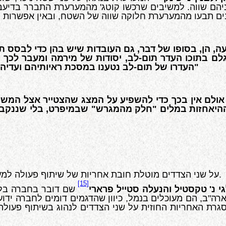
יבים תבעו מהמערערת חלוקה שווה של השטח, ובאין אפשרות ל
גלם בתוכו העדר תום-לב, יסודות של מירמה ומעבר לכך ו
העדרו של תום-לב נטענו במסכת ראיותיהם ועדיהם של המשיבים והתלבנו גם במסגרת ראיות המערערת"
ההיאחזות במלים "חלק מהמגרש" שבמיפרט, בלי שננקב ב
על שני הצדדים מוטלת חובת אחריות של שיתוף פעולה למען קיומו של החוזה ולמען הגשמת מטרת תכליתו של החוזה.
[15]
י נ' טקסטיל והנעלה סטייל פרארי
שם דובר בחברה בלג
"ב, הם מעוכלים בנמל, כיוון שהדגמים דומים לחברה ידועה 
רת האחריות החוזית על שני הצדדים לנהוג בשיתוף פעולה ל