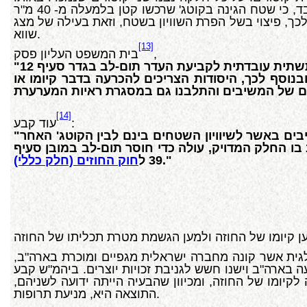
מחיר, כשההנחה המשתמעת היא, כי החלוקה הפנימית ביניהם שווה. למשיבים שרכשו קוטג' מהמערערת התברר בדיעבד, כי שטח הגינה בקוטג' שרכשו קטן בלמעלה מ- 40 מ"ר
כך, פיצוי בשל הפרת השוויון בשטח, וזאת בעילה של מצג
שווא.
[13]
,
בית המשפט העליון פסק
"העובדות המבססות מצג שווא, שנטען להן בכתב התביעה, הן, בסופו של דבר, גם העובדות שיש בהן כדי לבסס תשתית עובדתית לקביעת העדר תום-לב בגדר סעיף 12
בנוסף לכך, היסודות הצריכים להכרעה בדבר קיומו או
[14]
:
עוד קבע
"אמנם נציגי המערערת לא התחייבו על השטח המדויק, אולם אין בכך כדי להשפיע על המצג שהצטייר אצל המשיבים באשר לשיוויון השטחים בינם לבין הקוטג' האחר
ו החלק המדויק, עולה כדי חוסר תום-לב במובן סעיף
."
39 ל
חוק החוזים (חלק כללי)
ית אשר קונה מחברה ישראלית מגפיים ומוכרת בארה"ב,
בארה"ב וישנו חשש לגניבת זכויות יוצרים. ביהמ"ש קבע
קיומו של החוזה, ומכיוון שהבעיה הייתה ידועה לשניהם,
התוצאה היא, מניעת תרופות.