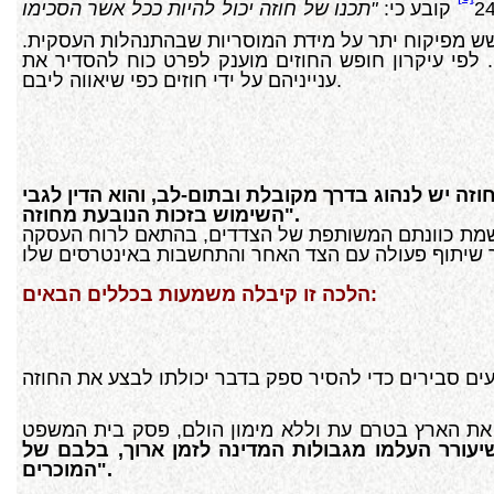
קובע כי:
"תכנו של חוזה יכול להיות ככל אשר הסכימו
חשש מפיקוח יתר על מידת המוסריות שבהתנהלות העסקית.
. לפי עיקרון חופש החוזים מוענק לפרט כוח להסדיר את
ענייניהם על ידי חוזים כפי שיאווה ליבם.
וזה יש לנהוג בדרך מקובלת ובתום-לב, והוא הדין לגבי
השימוש בזכות הנובעת מחוזה".
להגשמת כוונתם המשותפת של הצדדים, בהתאם לרוח העסקה
הלכה זו קיבלה משמעות בכללים הבאים:
 את הארץ בטרם עת וללא מימון הולם, פסק בית המשפט
עורר העלמו מגבולות המדינה לזמן ארוך, בלבם של
המוכרים".