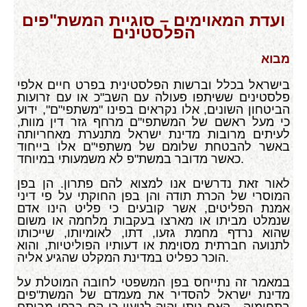
ועדת המאוימים – סוגיית המשת"פים
הפלסטינים
מבוא
בישראל בכלל וברשות הפלסטינית בפרט חיים אלפי
פלסטינים ששיתפו פעולה עם השב"כ או עם זרועות
הביטחון השונים, אלו נקראים בפינו "משתפי"ם", ידוע
כי מעל ראשם של המשתפי"ם מרחף גזר דין מוות,
לעיתים מרובות מדינת ישראל מתנערת מאחריותה
באשר להבטחת שלומם של משתפי"ם אלו בייחוד
כאשר מדובר במשת"פ לא משמעותי במיוחד.
לאור זאת נדרשים אנו למצוא להם פתרון. הן בפן
המוסרי של הכרת תודה והן בפן החוקתי על פי דיני
אמנת הפליטים, אשר קובעים כי פליט הינו אדם
שנמלט מביתו או מארצו בעקבות מלחמה או משום
שהוא נרדף מחמת גזעו, דתו, לאומיותו, שייכותו
לתנועה חברתית מסוימת או דעותיו הפוליטיות, והוא
הוכר כפליט במדינת המקלט שהגיע אליה.
במאמר זה נתייחס בפן המשפטי לחובה המוטלת על
מדינת ישראל להסדיר את מעמדם של המשת"פים
בתחומיה, האם ניתן יהיה לטעון כי הם ברחו מביתם