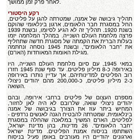
לאחר פרק זמן ממושך.
רקע היסטורי
תהליך גיבושה של אמנה, שמטרתה להגן על פליטים,
החל במסגרת חבר הלאומים, ארגון בינלאומי שהוקם
בשנת 1920. תהליך זה לא הגיע לסיומו, ובשנת 1939
פרצה מלחמת העולם השנייה. במהלך המלחמה יזמו
בעלות הברית את הקמתה של מסגרת חדשה שתחליף
את "חבר הלאומים", ובשנת 1945 נוסחה ונחתמה
מגילת האומות המאוחדות (האו"ם).
במאי 1945, עם סיום מלחמת העולם השנייה, היו
באירופה כ-8 מיליון פליטים. עד סוף שנת 1945 חזרו
רוב הפליטים למדינותיהם, אך עדיין נותרו באירופה
כ-2 מיליון פליטים, כ-200,000 מהם יהודים ניצולי
השואה.
מספרם העצום של פליטים ברחבי אירופה, ובהם
יהודים ניצולי שואה, שלרובם לא היה לאן לחזור,
המחיש ביתר עוז את הצורך בגיבושה של אמנה
בינלאומית, שמטרתה להבטיח הגנה לאנשים נרדפים -
לפליטים. האו"ם המשיך במלאכה שהחלה במסגרת
"חבר הלאומים". 26 מדינות, בהן מדינת ישראל,
השתתפו בניסוח אמנת הפליטים. מדינת ישראל
וארגונים יהודיים היו מעורבים באופן פעיל בניסוח