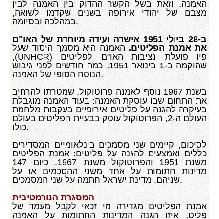
האמנה, וזאת בשל הקשר ההדוק בין האמנה לבין
מצבם של יהודי אירופה בשנים שקדמו לשואה,
במהלכה ובסיומה.
ב-28 ביולי 1951 אישרה ועידה מיוחדת של האו"ם
את אמנת הפליטים.
האמנה היא מסמך היסוד שעל
פיו פועלת נציבות האו"ם לפליטים (
UNHCR
),
שהוקמה ב-1 בינואר 1951, כמה חודשים לפני גיבוש
הנוסח הסופי של האמנה.
בשנת 1967 נוסף לאמנה פרוטוקול, שמטרתו להרחיב
את התחום שבו עוסקת האמנה: בעוד האמנה מוגבלת
בעיקרה להגנה על פליטים אירופיים בעקבות מלחמת
העולם ה-2, הפרוטוקול עוסק בבעיית הפליטים בעולם
כולו.
לסיכום, קיימים שני מסמכים בינלאומיים המסדירים
כללים ואמצעים להגנה על פליטים: אמנת הפליטים
משנת 1951 והפרוטוקול משנת 1967. כיום 147
מדינות חתומות על אחד משני ההסכמים או על
שניהם. מדינת ישראל חתמה על שני המסמכים.
המסגרת הנורמטיבית
אמנת הפליטים מגדירה מי זכאי לקבל מעמד של
פליט, איזו הגנה המדינות החתומות על האמנה