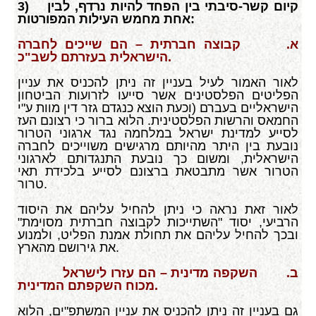
קיום קשר-סיבתי בין הפחד להיות נרדף, לבין
3)
אחת מחמש העילות המפורטות:
א.
קבוצה חברתית – הם שייכים לחברה
הישראלית בעזרתם לשב"כ.
לאור האמור לעיל בעניין זה ניתן להכניס את עניין
הפליטים הפלסטינים אשר סייעו לזרועות הביטחון
הישראליים בעברם (וכעת הוצא כנגדם גזר דין מוות ע"י
החמאס והרשות הפלסטינית. הלוא ברור כי רצונם העז
לסייע למדינת ישראל במלחמה נגד ארגוני הטרור
נובעת בין היתר מהיותם מרגישים משוייכים לחברה
הישראלית, ומשום כך נובעת התנגדותם לארגוני
הטרור אשר מתבטאת ברצונם לסייע בלכידת תאי
טרור.
לאור זאת נראה כי ניתן להחיל עליהם את היסוד
הרביעי, יסוד "השתייכות לקבוצה חברתית מסוימת"
ובכך להחיל עליהם את תחולת אמנת הפליט, ולמנוע
את גירושם מהארץ.
ב. השקפה מדינית – הם עזרו לישראל
מכוח השקפתם המדינית.
גם בעניין זה ניתן להכניס את עניין המשתפ"ים, הלוא