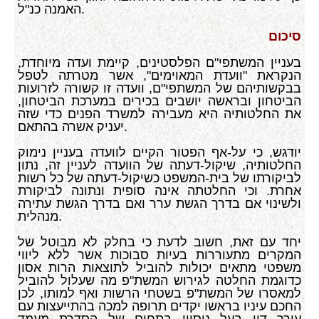
האמנה כנ"ל.
סיכום
בעניין המשתפי"ם הפלסטינים, קיימת ועדה מיוחדת,
הנקראת "וועדת המאוימים", אשר מטרתה לטפל
בבקשותיהם של המשתפי"ם, וועדה זו קשורה לזרועות
הביטחון ובראשה יושבים בכירים במערכת הביטחון,
את החלטותיה היא מעבירה למשרד הפנים כדי שזה
יעניק אשרה בהתאם.
יודגש, כי על-אף הפטור הקיים לוועדה בעניין נימוק
החלטותיה, שיקול-דעתה של הוועדה לעניין זה, נתון
לביקורתו של בית-המשפט כשיקול-דעתה של כל רשות
אחרת. וכי החלטתה אינה סופית ונתונה לביקורת
ולשינוי אם בדרך הגשת ערר ואם בדרך הגשת עתירה
מנהלית.
יחד עם זאת, חשוב לדעת כי בחלק לא מבוטל של
המקרים מתעוררות בעיות סבוכות אשר ללא ליווי
משפטי מתאים יכולות להוביל לתוצאות הרות אסון
כדוגמת החלטה לגירוש המשת"פ מה שעלול להוביל
למאסרו של המשת"פ בשטחי הרשות ואף למותו, לכן
החכם עיניו בראשו יקדים תרופה למכה בהתייעצות עם