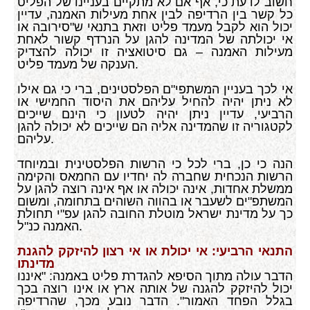
חשוב לדעת כי, אף אם לא מתקיים בעניינו של הפליט
כל קשר בין הרדיפה לבין אחת מעילות האמנה, עדיין
יכול הוא לקבל מעמד פליט וזאת בתנאי ש"סירובה או
אי יכולתה של המדינה להגן על הנרדף קשור לאחת
מעילות האמנה – גם סיטואציה זו יכולה להצדיק
הענקה של מעמד פליט.
אי לכך בעניין המשתפי"ם הפלסטינים, ברי כי גם אילו
לא ניתן יהיה להחיל עליהם את היסוד החמישי או
הרביעי, עדיין ניתן יהיה לטעון כי הינם שייכים
לקטגוריה זו שהמדינה אליה הם שייכים לא יכולה להגן
עליהם.
הנה כי כן, ברי לכל כי הרשות הפלסטינית ובמיוחד
הרשות הנכחית שחברה לה יחדיו עם החמאס והקימה
ממשלת אחדות, אינה יכולה או אף אינה רוצה להגן על
המשתפ"ים לשעבר או בהווה השוהים בתחומה, ומשום
כך על מדינת ישראל מוטלת החובה להגן עפ"י תחולת
האמנה כנ"ל.
התנאי הרביעי: אי יכולת או אי רצון להיזקק להגנת
מדינתו
הדבר עולה מתוך הסיפא להגדרת פליט באמנה: "איננו
יכול להיזקק להגנה של אותה ארץ או אינו רוצה בכך
בגלל הפחד האמור". הדבר נובע מכך, שהרדיפה