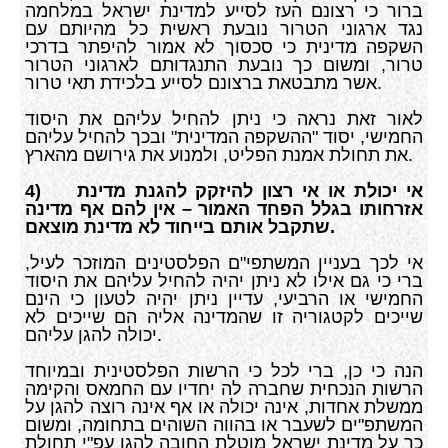
ברור כי רצונם העז לסייע למדינת ישראל במלחמה
נגד ארגוני הטרור נובעת ראשית כל מהיותם עם
השקפה מדינית כי סכסוך לא אמור להיפתר בדרכי
טרור, ומשום כך נובעת התנגדותם לארגוני הטרור
אשר מתבטאת ברצונם לסייע בלכידת תאי טרור.
לאור זאת נראה כי ניתן להחיל עליהם את היסוד
החמישי, יסוד "ההשקפה המדינית" ובכך להחיל עליהם
את תחולת אמנת הפליט, ולמנוע את גירושם מהארץ.
אי יכולת או אי רצון להיזקק להגנת מדינת
4)
אזרחותו בגלל הפחד האמור – אין להם אף מדינה
שתקבל אותם בייחוד לא מדינת מוצאם.
אי לכך בעניין המשתפי"ם הפלסטינים המוזכר לעיל,
ברי כי גם אילו לא ניתן יהיה להחיל עליהם את היסוד
החמישי או הרביעי, עדיין ניתן יהיה לטעון כי הינם
שייכים לקטגוריה זו שהמדינה אליה הם שייכים לא
יכולה להגן עליהם.
הנה כי כן, ברי לכל כי הרשות הפלסטינית ובמיוחד
הרשות הנכחית שחברה לה יחדיו עם החמאס והקימה
ממשלת אחדות, אינה יכולה או אף אינה רוצה להגן על
המשתפ"ים לשעבר או בהווה השוהים בתחומה, ומשום
כך על מדינת ישראל מוטלת החובה להגן עפ"י תחולת