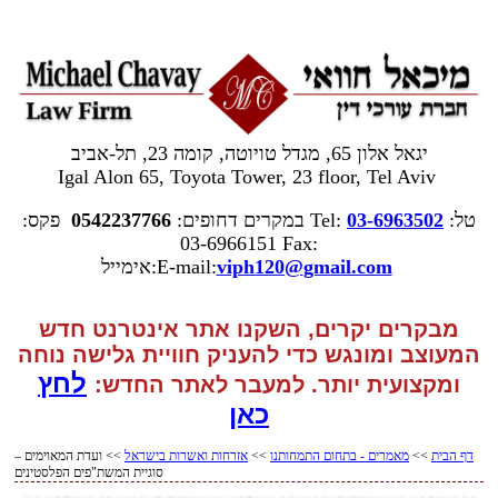
יגאל אלון 65, מגדל טויוטה, קומה 23, תל-אביב
Igal Alon 65, Toyota Tower, 23 floor, Tel Aviv
טל:
03-6963502
Tel:
במקרים דחופים:
0542237766
פקס:
03-6966151
Fax:
gmail.com
viph120@
אימייל:E-mail:
מבקרים יקרים, השקנו אתר אינטרנט חדש
המעוצב ומונגש כדי להעניק חוויית גלישה נוחה
לחץ
ומקצועית יותר. למעבר
לאתר החדש:
כאן
דף הבית
>>
מאמרים - בתחום התמחותנו
>>
אזרחות ואשרות בישראל
>> ועדת המאוימים –
סוגיית המשת"פים הפלסטינים