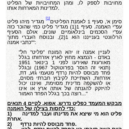
מחויבות לספק לו, ומהן המחויבויות של הפליט
למדינות המארחות אותו.
[1]
סימן א', סעיף 1 לאמנת הפליטים
מגדיר מיהו פליט
עפ"י האמנה. סעיף 1(1) מגדיר פליט כמי שהוכר כזה
עפ"י הסכמים בינלאומיים שונים, אולם הסעיף
הרלוונטי בענייננו הוא 1(2), ובנוסח העברי מתוך
"כתבי אמנה":
"לעניין אמנה זו יהא המונח "פליט" חל
באדם - הנמצא מחוץ לארץ אזרחותו בגלל
מאורעות שאירעו לפני 1 בינואר 1951
(תנאי זה הוסר בפרוטוקול 1967) ובגלל
פחד מבוסס להיות נרדף מטעמי גזע, דת,
אזרחות, השתייכת לקיבוץ חברתי מסוים,
או להשקפה מדינית מסוימת, ואיננו יכול
להיזקק להגנתה של אותה ארץ או אינו
רוצה בכך בגלל הפחד האמור..."
מבקש המעמד כפליט נדרש, אפוא, לקיים 4 תנאים
כדי לחסות בצילה של האמנה:
פליט הוא מי שיצא את מדינתו ועבר למדינה
1)
אחרת.
פחד מבוסס להיות נרדף.
2)