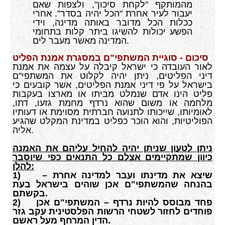
מהמותקף "לקחת סיכון", ולצפות שאם
יעבור לעיר אחרת "הכל יהיה בסדר". אחרי
ככלות הכל מדובר באותה מדינה, וידי
הפשע יכולות להשיגו ביתר קלות בתחומי
המדינה מאשר מעבר לים.
סיכום - סוגיית המשתפי"ם במסגרת אמנת הפליט
לאור העובדה כי ישראל קיבלה על עצמה את אמנת
דיני הפליטים, ניתן יהיה לקלוט את המשתפי"ם
בישראל על פי דיני אמנת הפליטים, אשר קובעים כי
פליט הינו אדם שנמלט מביתו או מארצו בעקבות
מלחמה או משום שהוא נרדף מחמת גזעו, דתו,
לאומיותו, שייכותו לתנועה חברתית מסוימת או דעותיו
הפוליטיות, והוא הוכר כפליט במדינת המקלט שהגיע
אליה.
ניתן לטעון שניתן יהיה להחיל עליהם את האמנה
כיוון שמתקיימים אצלם כל התנאים כפי שיוסבר
להלן:
שיצא את מדינתו ועבר למדינה אחרת –
1)
בהנחה שהמשתפי"ם אכן שוהים בישראל בעת
בקשתם.
פחד מבוסס להיות נרדף – המשתפי"ם אכן
2)
פוחדים לחזור לשטחי הרשות הפלסטינית עקב גזר
הדין המרחף מעל ראשם.