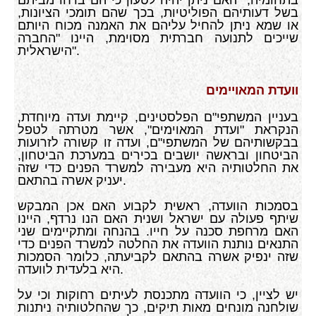
בשל דעותיהם הפוליטיות, בכך שהם תומכי הציונות,
או שמא ניתן להחיל עליהם את האמנה מכוח היותם
שייכים לתנועה חברתית מסוימת, היינו "החברה
הישראלית".
וועדת המאויימים
בעניין המשתפי"ם הפלסטינים, קיימת ועדה מיוחדת,
הנקראת "ועדת המאוימים", אשר מטרתה לטפל
בבקשותיהם של המשתפי"ם, ועדה זו קשורה לזרועות
הביטחון ובראשה יושבים בכירים במערכת הביטחון,
את החלטותיה היא מעבירה למשרד הפנים כדי שזה
יעניק אשרה בהתאם.
בסמכות הוועדה, ראשית לקבוע האם אכן המבקש
שיתף פעולה עם ישראל ושנית האם הנו נרדף, היינו
האם מרחפת סכנה על חייו. בהנחה ומתקיימים שני
התנאים נותנת הוועדה את החלטה למשרד הפנים כדי
שזה ינפיק אשרה בהתאם לקביעתה, כלומר הסמכות
היא בלעדית לוועדה.
יש לציין, כי הוועדה מתכנסת לעיתים רחוקות וכי על
שולחנה מונחים מאות תיקים, כך שהחלטותיה ניתנות