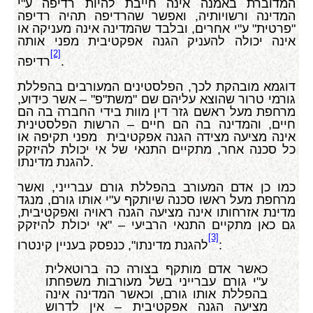
המדוברת באמנה אינה חייבת להיות רדיפה ע"י
המדינה ורשויותיה, ואפשר שהרדיפה תהיה רדיפה
"פרטית" ע"י אחרים, ובלבד שהמדינה אינה מעניקה או
אינה יכולה להעניק הגנה אפקטיבית מפני אותה
[2]
.
רדיפה
דוגמא מובהקת לכך, הפלסטינים המעורבים בהפללת
גורמי טרור שהוצא עליהם שם "משת"פ" – אשר כידוע,
מרחפת מעל ראשם גזר דין מוות בידי החברה בה הם
חיים, והמדינה בה הם חיים – הרשות הפלסטינית
אינה מציעה מצידה הגנה אפקטיבית מפני תקיפה או
כל סכנה אחר, מתקיים התנאי של אי יכולת להיזקק
להגנת מדינתו.
כמו כן אדם המעורב בהפללת גורם עברייני, ואשר
מרחפת מעל ראשו סכנה שיותקף ע"י אותו גורם, מנגד
מדינת אזרחותו אינה מציעה הגנה ראויה ואפקטיבית,
גם כאן מתקיים התנאי הרביעי – "אי יכולת להיזקק
[3]
:
להגנת מדינתו", כנפסק בעניין קינטרו
כאשר אדם מותקף בצורה כה ברוטאלית
ע"י גורם עברייני בשל מעורבות משפחתו
בהפללת אותו גורם, וכאשר המדינה אינה
מציעה הגנה אפקטיבית – אין לדרוש