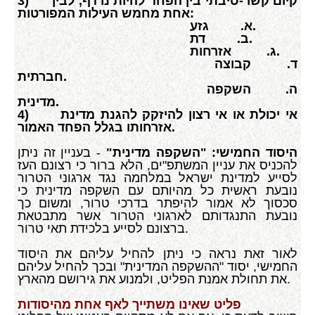
קיום קשר-סיבתי בין הפחד להיות נרדף, לבין
3)
אחת מחמש העילות המפורטות:
גזע.
א.
דת.
ב.
אזרחות.
ג.
ד.
קבוצה
חברתית.
ה.
השקפה
מדינית.
אי יכולת או אי רצון להיזקק להגנת מדינת
4)
אזרחותו בגלל הפחד האמור.
היסוד החמישי: "השקפה מדינית"
- בעניין זה ניתן
להכניס את עניין המשתפ"ים, הלא ברור כי רצונם העז
לסייע למדינת ישראל במלחמה נגד ארגוני הטרור
נובעת ראשית כל מהיותם עם השקפה מדינית כי
סכסוך לא אמור להיפתר בדרכי טרור, ומשום כך
נובעת התנגדותם לארגוני הטרור אשר מתבטאת
ברצונם לסייע בלכידת תאי טרור.
לאור זאת נראה כי ניתן להחיל עליהם את היסוד
החמישי, יסוד "ההשקפה המדינית" ובכך להחיל עליהם
את תחולת אמנת הפליט, ולמנוע את גירושם מהארץ.
פליט שאינו משתייך לאף אחת מהיסודות